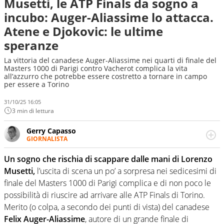
Musetti, le ATP Finals da sogno a
incubo: Auger-Aliassime lo attacca.
Atene e Djokovic: le ultime
speranze
La vittoria del canadese Auger-Aliassime nei quarti di finale del
Masters 1000 di Parigi contro Vacherot complica la vita
all’azzurro che potrebbe essere costretto a tornare in campo
per essere a Torino
31/10/25 16:05
3 min di lettura
Gerry Capasso
GIORNALISTA
Per lui gli sport americani non hanno segreti: basket,
football, baseball e la capacità innata di trovare la notizia
Un sogno che rischia di scappare dalle mani di Lorenzo
dove altri non vedono granché
Musetti,
l’uscita di scena un po’ a sorpresa nei sedicesimi di
finale del Masters 1000 di Parigi complica e di non poco le
possibilità di riuscire ad arrivare alle ATP Finals di Torino.
Merito (o colpa, a secondo dei punti di vista) del canadese
Felix Auger-Aliassime
, autore di un grande finale di