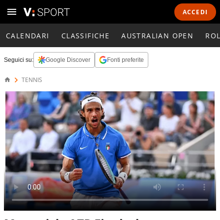
ACCEDI
CALENDARI
CLASSIFICHE
AUSTRALIAN OPEN
RO
Seguici su:
Google Discover
Fonti preferite
TENNIS