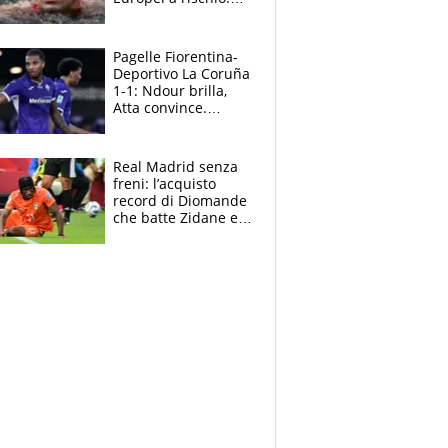
allenamenti fermi,
cosa succede
adesso
Pagelle Fiorentina-
Deportivo La Coruña
1-1: Ndour brilla,
Atta convince.
Pongracic rovina
tutto nel finale
Real Madrid senza
freni: l’acquisto
record di Diomande
che batte Zidane e
Ronaldo. Vinicius
rinnova: le cifre