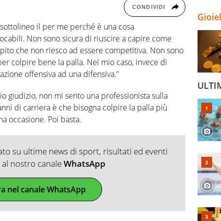
CONDIVIDI
Gioie
 sottolineo il per me perché è una cosa
ocabili. Non sono sicura di riuscire a capire come
capito che non riesco ad essere competitiva. Non sono
per colpire bene la palla. Nel mio caso, invece di
azione offensiva ad una difensiva.”
ULTI
o giudizio, non mi sento una professionista sulla
anni di carriera è che bisogna colpire la palla più
 ha occasione. Poi basta.
o su ultime news di sport, risultati ed eventi
ti al nostro canale
WhatsApp
ra nel canale WhatsApp