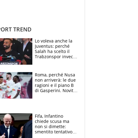
ORT TREND
Lo voleva anche la
Juventus: perché
Salah ha scelto il
Trabzonspor invece
di un top club
Roma, perché Nusa
non arriverà: le due
ragioni e il piano B
di Gasperini. Novità
su Pellegrini e
Cacciamani
Fifa, Infantino
chiede scusa ma
non si dimette:
smentito tentativo di
corruzione al