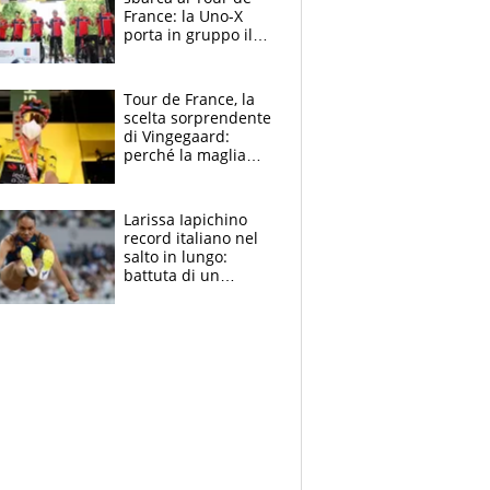
France: la Uno-X
porta in gruppo il
rito della Norvegia
di Haaland e
compagni
Tour de France, la
scelta sorprendente
di Vingegaard:
perché la maglia
gialla indossa la
mascherina, il
rischio da evitare
Larissa Iapichino
record italiano nel
salto in lungo:
battuta di un
centimetro mamma
Fiona May