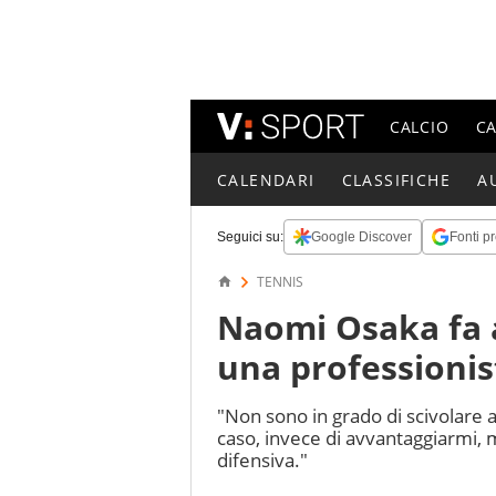
CALCIO
C
CALENDARI
CLASSIFICHE
A
Seguici su:
Google Discover
Fonti pr
TENNIS
Naomi Osaka fa 
una professionist
"Non sono in grado di scivolare a
caso, invece di avvantaggiarmi, 
difensiva."