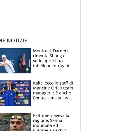
ME NOTIZIE
Montreal, Darderi
rimonta Shang e
vede aprirsi un
tabellone intrigante:
"Penso solo a
Borges, ma sono
felice del mio livello"
Italia, ecco lo staff di
Mancini: Oriali team
manager, c'è anche
Bonucci, ma sul web
infuria la polemica
Paltrinieri aveva la
ragione, Senna
inquinata ed
Europei a rischio: