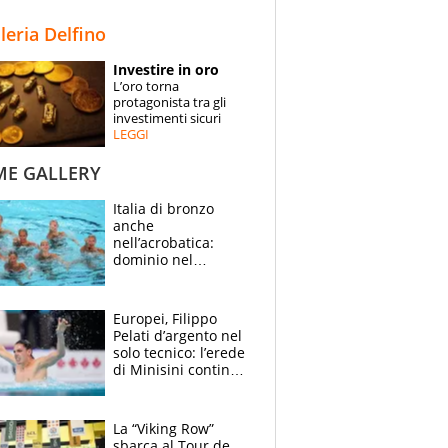
STORIE
lleria Delfino
SPECIALI
Investire in oro
L’oro torna
ESPERTI
protagonista tra gli
investimenti sicuri
LEGGI
CONTATTI
ME GALLERY
Italia di bronzo
anche
nell’acrobatica:
dominio nel
medagliere, ora
tocca a Ceccon, Curti
e compagni
Europei, Filippo
continuare
Pelati d’argento nel
solo tecnico: l’erede
di Minisini continua
a stupire, Los
Angeles è già nel
mirino
La “Viking Row”
sbarca al Tour de