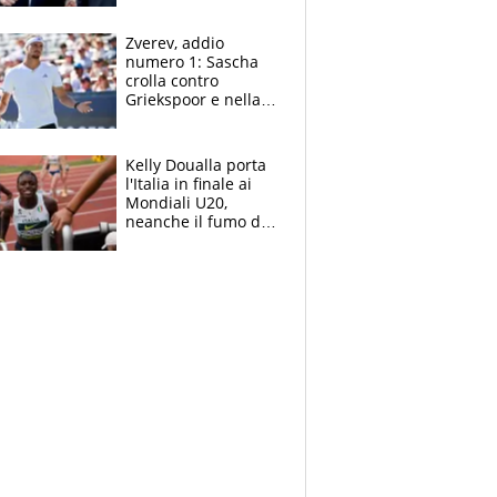
Marocco
Zverev, addio
numero 1: Sascha
crolla contro
Griekspoor e nella
sfida a due con
Sinner si conferma
terzo. Quanti malori
Kelly Doualla porta
a Montreal
l'Italia in finale ai
Mondiali U20,
neanche il fumo di
un incendio la frena
sui 100 metri