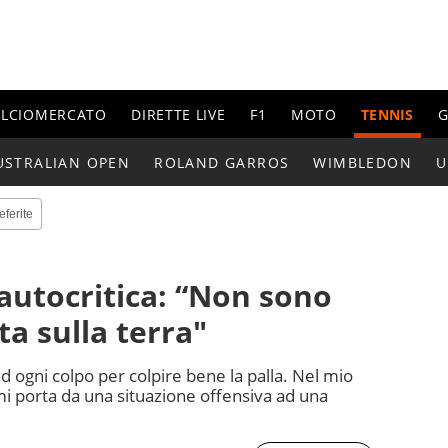
ALCIOMERCATO
DIRETTE LIVE
F1
MOTO
TENNIS
G
USTRALIAN OPEN
ROLAND GARROS
WIMBLEDON
U
eferite
autocritica: “Non sono
a sulla terra"
d ogni colpo per colpire bene la palla. Nel mio
mi porta da una situazione offensiva ad una