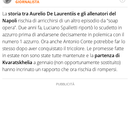
GIORNALISTA
Per lui gli sport americani non hanno segreti: basket,
football, baseball e la capacità innata di trovare la notizia
La
storia tra Aurelio De Laurentiis e gli allenatori del
dove altri non vedono granché
Napoli
rischia di arricchirsi di un altro episodio da “soap
opera”. Due anni fa, Luciano Spalletti riportò lo scudetto in
azzurro prima di andarsene decisamente in polemica con il
numero 1 azzurro. Ora anche Antonio Conte potrebbe far lo
stesso dopo aver conquistato il tricolore. Le promesse fatte
in estate non sono state tutte mantenute e la
partenza di
Kvaratskhelia
a gennaio (non opportunamente sostituito)
hanno incrinato un rapporto che ora rischia di rompersi.