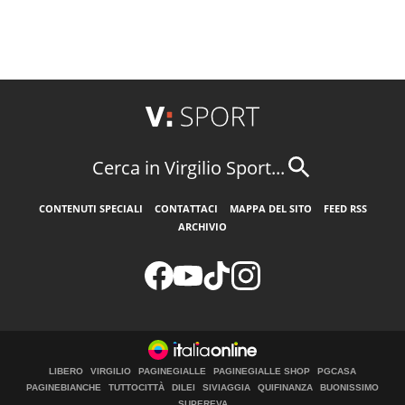
Cerca in Virgilio Sport...
CONTENUTI SPECIALI
CONTATTACI
MAPPA DEL SITO
FEED RSS
ARCHIVIO
LIBERO
VIRGILIO
PAGINEGIALLE
PAGINEGIALLE SHOP
PGCASA
PAGINEBIANCHE
TUTTOCITTÀ
DILEI
SIVIAGGIA
QUIFINANZA
BUONISSIMO
SUPEREVA