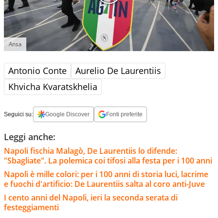
Ansa
Antonio Conte
Aurelio De Laurentiis
Khvicha Kvaratskhelia
Seguici su:
Google Discover
Fonti preferite
Leggi anche:
Napoli fischia Malagò, De Laurentiis lo difende:
"Sbagliate". La polemica coi tifosi alla festa per i 100 anni
Napoli è mille colori: per i 100 anni di storia luci, lacrime
e fuochi d'artificio: De Laurentiis salta al coro anti-Juve
I cento anni del Napoli, ieri la seconda serata di
festeggiamenti