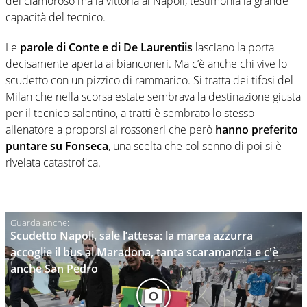
del clamoroso ma la vittoria al Napoli, testimonia la grande
capacità del tecnico.
Le
parole di Conte e di De Laurentiis
lasciano la porta
decisamente aperta ai bianconeri. Ma c’è anche chi vive lo
scudetto con un pizzico di rammarico. Si tratta dei tifosi del
Milan che nella scorsa estate sembrava la destinazione giusta
per il tecnico salentino, a tratti è sembrato lo stesso
allenatore a proporsi ai rossoneri che però
hanno preferito
puntare su Fonseca
, una scelta che col senno di poi si è
rivelata catastrofica.
Scudetto Napoli, sale l’attesa: la marea azzurra
accoglie il bus al Maradona, tanta scaramanzia e c'è
anche San Pedro