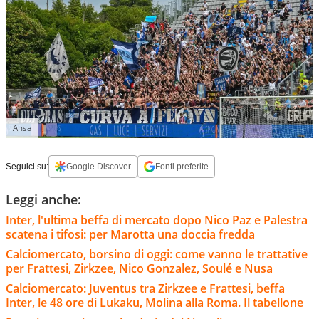
Ansa
Seguici su:
Google Discover
Fonti preferite
Leggi anche:
Inter, l'ultima beffa di mercato dopo Nico Paz e Palestra
scatena i tifosi: per Marotta una doccia fredda
Calciomercato, borsino di oggi: come vanno le trattative
per Frattesi, Zirkzee, Nico Gonzalez, Soulé e Nusa
Calciomercato: Juventus tra Zirkzee e Frattesi, beffa
Inter, le 48 ore di Lukaku, Molina alla Roma. Il tabellone