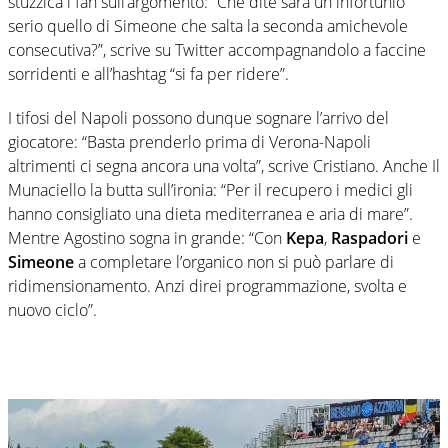
stuzzica i fan sull’argomento: “Che dite sarà un infortunio
serio quello di Simeone che salta la seconda amichevole
consecutiva?”, scrive su Twitter accompagnandolo a faccine
sorridenti e all’hashtag “si fa per ridere”.
I tifosi del Napoli possono dunque sognare l’arrivo del
giocatore: “Basta prenderlo prima di Verona-Napoli
altrimenti ci segna ancora una volta”, scrive Cristiano. Anche Il
Munaciello la butta sull’ironia: “Per il recupero i medici gli
hanno consigliato una dieta mediterranea e aria di mare”.
Mentre Agostino sogna in grande: “Con
Kepa
,
Raspadori
e
Simeone
a completare l’organico non si può parlare di
ridimensionamento. Anzi direi programmazione, svolta e
nuovo ciclo”.