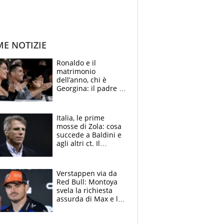
ME NOTIZIE
Ronaldo e il
matrimonio
dell’anno, chi è
Georgina: il padre in
galera, l’incontro da
Gucci e il boom
social
Italia, le prime
mosse di Zola: cosa
succede a Baldini e
agli altri ct. Il
Borussia tenta un
altro sgarbo agli
azzurri
Verstappen via da
Red Bull: Montoya
svela la richiesta
assurda di Max e lo
avverte: “Sicuro
Mercedes e