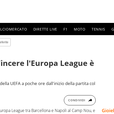
ALCIOMERCATO
DIRETTE LIVE
F1
MOTO
TENNIS
G
eferite
Vincere l'Europa League è
 della UEFA a poche ore dall'inizio della partita col
CONDIVIDI
Gioie
Europa League tra Barcellona e Napoli al Camp Nou, e