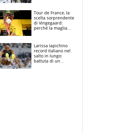
rito della Norvegia
di Haaland e
compagni
Tour de France, la
scelta sorprendente
di Vingegaard:
perché la maglia
gialla indossa la
mascherina, il
rischio da evitare
Larissa Iapichino
record italiano nel
salto in lungo:
battuta di un
centimetro mamma
Fiona May