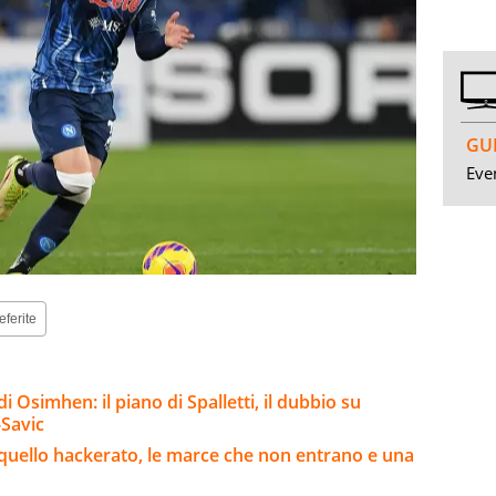
GUI
Even
eferite
 Osimhen: il piano di Spalletti, il dubbio su
-Savic
 e quello hackerato, le marce che non entrano e una