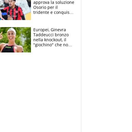
approva la soluzione
Osorio per il
tridente e conquista
Jashari: la frecciata
dello svizzero all'ex
Allegri
Europei, Ginevra
Taddeucci bronzo
nella knockout, il
"giochino" che non
le piace: "La Senna?
Oggi era pulita"