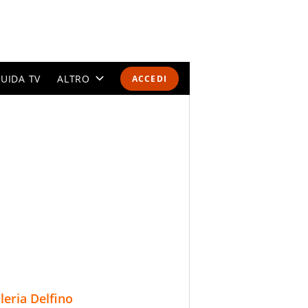
UIDA TV
ALTRO
ACCEDI
CALENDARI E CLASSIFICHE
ALTRI SPORT
MONDIALI 2026
OLIMPIADI
GOSSIP
LIFESTYLE
lleria Delfino