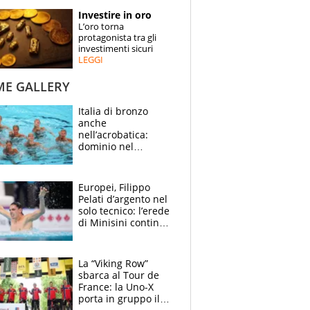
STORIE
Investire in oro
L’oro torna
SPECIALI
protagonista tra gli
investimenti sicuri
LEGGI
ESPERTI
ME GALLERY
CONTATTI
Italia di bronzo
anche
nell’acrobatica:
dominio nel
medagliere, ora
tocca a Ceccon, Curti
e compagni
Europei, Filippo
continuare
Pelati d’argento nel
solo tecnico: l’erede
di Minisini continua
a stupire, Los
Angeles è già nel
mirino
La “Viking Row”
sbarca al Tour de
France: la Uno-X
porta in gruppo il