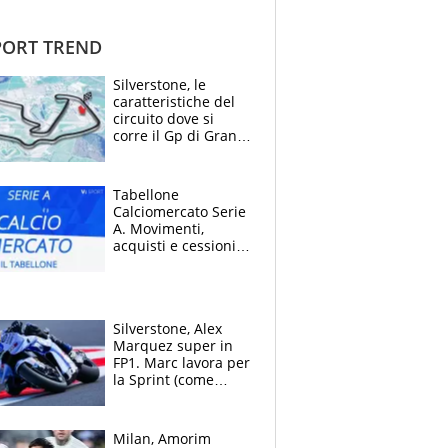
ORT TREND
Silverstone, le
caratteristiche del
circuito dove si
corre il Gp di Gran
Bretagna del
Motomondiale
Tabellone
Calciomercato Serie
A. Movimenti,
acquisti e cessioni:
estate 2026-27
Silverstone, Alex
Marquez super in
FP1. Marc lavora per
la Sprint (come
Martin), bene
Bezzecchi
Milan, Amorim