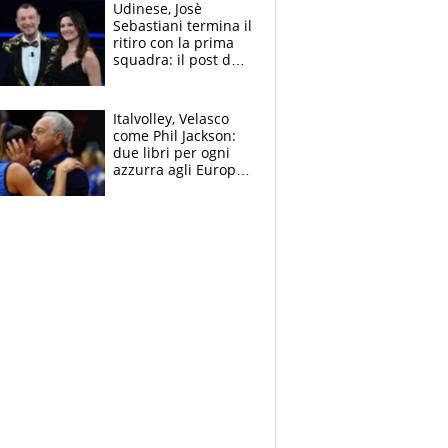
McLaren siano
Udinese, Josè
meglio?”
Sebastiani termina il
ritiro con la prima
squadra: il post del
figlio di Amadeus e
Sanremo sullo
sfondo
Italvolley, Velasco
come Phil Jackson:
due libri per ogni
azzurra agli Europei.
Quello per Sylla è
“geniale”