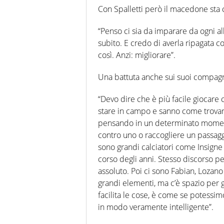
Con Spalletti però il macedone sta c
“Penso ci sia da imparare da ogni all
subito. E credo di averla ripagata c
così. Anzi: migliorare”.
Una battuta anche sui suoi compagn
“Devo dire che è più facile giocare c
stare in campo e sanno come trovarti.
pensando in un determinato momento
contro uno o raccogliere un passagg
sono grandi calciatori come Insigne
corso degli anni. Stesso discorso per 
assoluto. Poi ci sono Fabian, Lozan
grandi elementi, ma c’è spazio per 
facilita le cose, è come se potessimo
in modo veramente intelligente”.