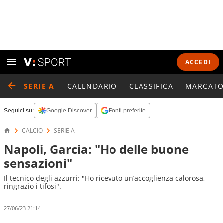
ACCEDI
SERIE A
CALENDARIO
CLASSIFICA
MARCATO
Seguici su:
Google Discover
Fonti preferite
CALCIO
SERIE A
Napoli, Garcia: "Ho delle buone
sensazioni"
Il tecnico degli azzurri: "Ho ricevuto un’accoglienza calorosa,
ringrazio i tifosi".
27/06/23 21:14