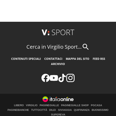
Cerca in Virgilio Sport...
CONTENUTI SPECIALI
CONTATTACI
MAPPA DEL SITO
FEED RSS
ARCHIVIO
LIBERO
VIRGILIO
PAGINEGIALLE
PAGINEGIALLE SHOP
PGCASA
PAGINEBIANCHE
TUTTOCITTÀ
DILEI
SIVIAGGIA
QUIFINANZA
BUONISSIMO
SUPEREVA