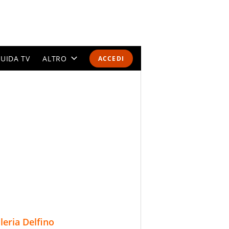
UIDA TV
ALTRO
ACCEDI
CALENDARI E CLASSIFICHE
ALTRI SPORT
MONDIALI 2026
OLIMPIADI
GOSSIP
LIFESTYLE
lleria Delfino