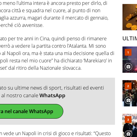
o meno l’ultima intera è ancora presto per dirlo, di
ncora città e squadra nel cuore, al punto di non
glia azzurra, magari durante il mercato di gennaio,
perché ciò avvenisse.
ULTI
ato per tre anni in Cina, quindi penso di rimanere
 verrò a vedere la partita contro l’Atalanta. Mi sono
al Napoli ora, ma è stata una mia decisione quella di
poli resta nel mio cuore” ha dichiarato ‘Marekiaro’ in
set’ dal ritiro della Nazionale slovacca.
o su ultime news di sport, risultati ed eventi
ti al nostro canale
WhatsApp
ra nel canale WhatsApp
vede un Napoli in crisi di gioco e risultati: “Questo