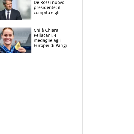
De Rossi nuovo
presidente: il
compito e gli
obiettivi ricevuti dal
figlio Daniele
Chi è Chiara
Pellacani, 4
medaglie agli
Europei di Parigi
2026, papà
Giampaolo
giornalista, mamma
insegnante e il
fratello calciatore