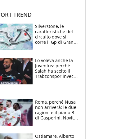
ORT TREND
Silverstone, le
caratteristiche del
circuito dove si
corre il Gp di Gran
Bretagna del
Motomondiale
Lo voleva anche la
Juventus: perché
Salah ha scelto il
Trabzonspor invece
di un top club
Roma, perché Nusa
non arriverà: le due
ragioni e il piano B
di Gasperini. Novità
su Pellegrini e
Cacciamani
Ostiamare, Alberto