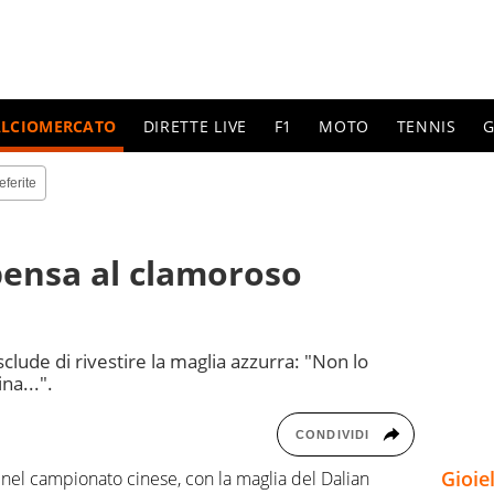
ALCIOMERCATO
DIRETTE LIVE
F1
MOTO
TENNIS
G
eferite
pensa al clamoroso
sclude di rivestire la maglia azzurra: "Non lo
na...".
CONDIVIDI
Gioie
nel campionato cinese, con la maglia del Dalian