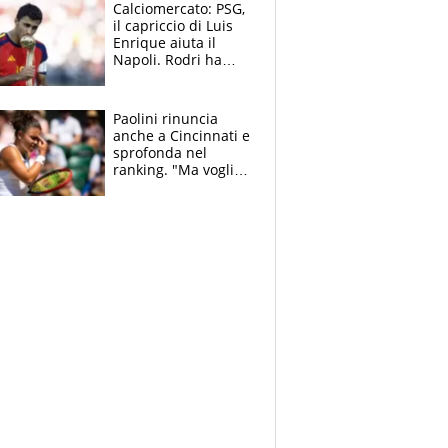
Calciomercato: PSG,
il capriccio di Luis
Enrique aiuta il
Napoli. Rodri ha
scelto il Barça,
Maresca vuole Enzo
Fernandez
Paolini rinuncia
anche a Cincinnati e
sprofonda nel
ranking. "Ma voglio
essere al 100% allo
US Open"