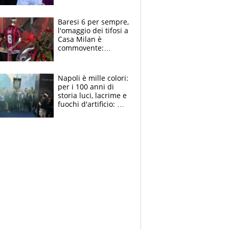
la moglie Maura, i
figli e i suoi cari
circondati
Baresi 6 per sempre,
dall'affetto dei tifosi
l'omaggio dei tifosi a
Casa Milan è
commovente:
maglie, bandiere,
sciarpe, lacrime e
bigliettini
Napoli è mille colori:
per i 100 anni di
storia luci, lacrime e
fuochi d'artificio: De
Laurentiis salta al
coro anti-Juve