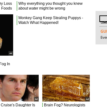
GUI
Even