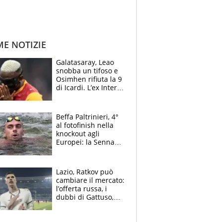
ME NOTIZIE
Galatasaray, Leao
snobba un tifoso e
Osimhen rifiuta la 9
di Icardi. L’ex Inter
furioso: lo schiaffo
al club
Beffa Paltrinieri, 4°
al fotofinish nella
knockout agli
Europei: la Senna
regala (quasi) solo
amarezze a Greg
Lazio, Ratkov può
cambiare il mercato:
l’offerta russa, i
dubbi di Gattuso,
Pinamonti, Gimenez
e il nome a sorpresa