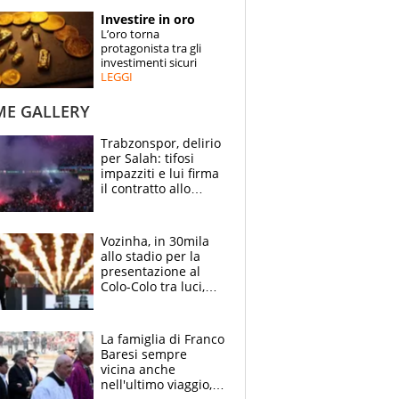
STORIE
Investire in oro
L’oro torna
SPECIALI
protagonista tra gli
investimenti sicuri
LEGGI
ESPERTI
ME GALLERY
CONTATTI
Trabzonspor, delirio
per Salah: tifosi
impazziti e lui firma
il contratto allo
stadio
Vozinha, in 30mila
allo stadio per la
presentazione al
Colo-Colo tra luci,
spettacolo, elicotteri
e paracadutisti
La famiglia di Franco
Baresi sempre
vicina anche
nell'ultimo viaggio,