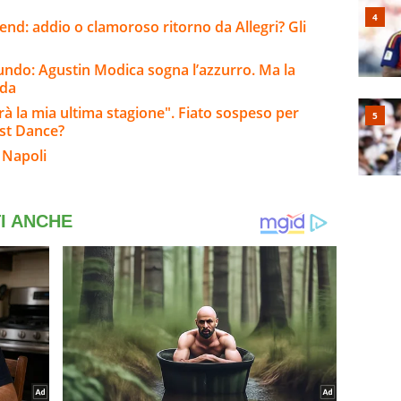
kend: addio o clamoroso ritorno da Allegri? Gli
iundo: Agustin Modica sogna l’azzurro. Ma la
rda
arà la mia ultima stagione". Fiato sospeso per
ast Dance?
 Napoli