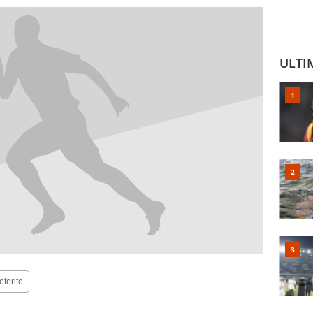
ULTI
eferite