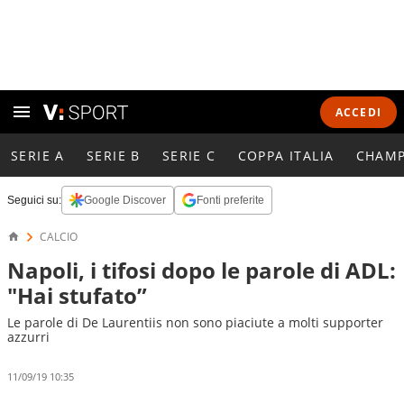
ACCEDI
SERIE A
SERIE B
SERIE C
COPPA ITALIA
CHAMP
Seguici su:
Google Discover
Fonti preferite
CALCIO
Napoli, i tifosi dopo le parole di ADL:
"Hai stufato”
Le parole di De Laurentiis non sono piaciute a molti supporter
azzurri
11/09/19 10:35