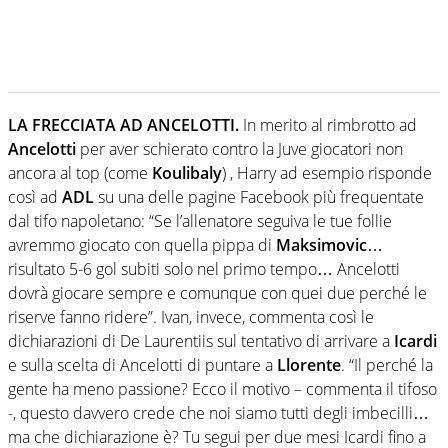
LA FRECCIATA AD ANCELOTTI.
In merito al rimbrotto ad
Ancelotti
per aver schierato contro la Juve giocatori non
ancora al top (come
Koulibaly
) , Harry ad esempio risponde
così ad
ADL
su una delle pagine Facebook più frequentate
dal tifo napoletano: “Se l’allenatore seguiva le tue follie
avremmo giocato con quella pippa di
Maksimovic
…
risultato 5-6 gol subiti solo nel primo tempo… Ancelotti
dovrà giocare sempre e comunque con quei due perché le
riserve fanno ridere”. Ivan, invece, commenta così le
dichiarazioni di De Laurentiis sul tentativo di arrivare a
Icardi
e sulla scelta di Ancelotti di puntare a
Llorente
. “Il perché la
gente ha meno passione? Ecco il motivo – commenta il tifoso
-, questo davvero crede che noi siamo tutti degli imbecilli…
ma che dichiarazione è? Tu segui per due mesi Icardi fino a