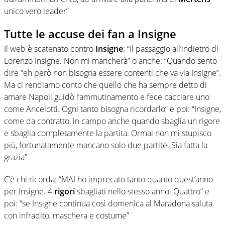
unico vero leader”
Tutte le accuse dei fan a Insigne
Il web è scatenato contro
Insigne
: “Il passaggio all’indietro di
Lorenzo Insigne. Non mi mancherà” o anche: “Quando sento
dire “eh però non bisogna essere contenti che va via Insigne”.
Ma ci rendiamo conto che quello che ha sempre detto di
amare Napoli guidò l’ammutinamento e fece cacciare uno
come Ancelotti. Ogni tanto bisogna ricordarlo” e poi:
“Insigne
,
come da contratto, in campo anche quando sbaglia un rigore
e sbaglia completamente la partita. Ormai non mi stupisco
più, fortunatamente mancano solo due partite. Sia fatta la
grazia”
C’è chi ricorda
: “MAI ho imprecato tanto quanto quest’anno
per
Insigne
. 4
rigori
sbagliati nello stesso anno. Quattro
” e
poi: “se Insigne continua così domenica al Maradona saluta
con infradito, maschera e costume”