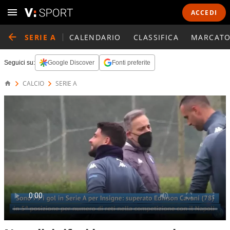
ACCEDI
SERIE A
CALENDARIO
CLASSIFICA
MARCATO
Seguici su:
Google Discover
Fonti preferite
CALCIO
SERIE A