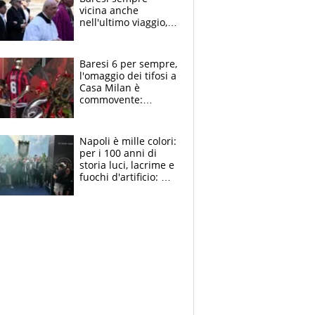
vicina anche
nell'ultimo viaggio,
la moglie Maura, i
figli e i suoi cari
circondati
Baresi 6 per sempre,
dall'affetto dei tifosi
l'omaggio dei tifosi a
Casa Milan è
commovente:
maglie, bandiere,
sciarpe, lacrime e
bigliettini
Napoli è mille colori:
per i 100 anni di
storia luci, lacrime e
fuochi d'artificio: De
Laurentiis salta al
coro anti-Juve