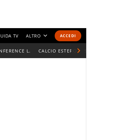
UIDA TV
ALTRO
ACCEDI
NFERENCE L.
CALENDARI E CLASSIFICHE
CALCIO ESTERO
SUPERCOPPA ITALIAN
ALTRI SPORT
MONDIALI 2026
OLIMPIADI
GOSSIP
LIFESTYLE