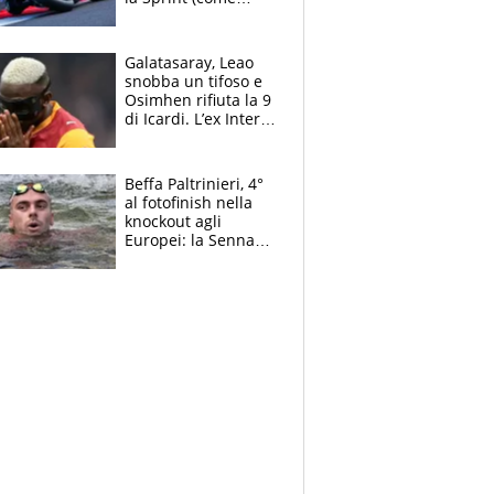
Martin), bene
Bezzecchi
Galatasaray, Leao
snobba un tifoso e
Osimhen rifiuta la 9
di Icardi. L’ex Inter
furioso: lo schiaffo
al club
Beffa Paltrinieri, 4°
al fotofinish nella
knockout agli
Europei: la Senna
regala (quasi) solo
amarezze a Greg