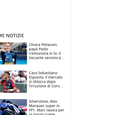
ME NOTIZIE
Chiara Pellacani,
papà Paolo
s'emoziona in tv: il
toccante servizio per
il TG di LA7 dopo i 5
ori agli Europei
Caso Sebastiano
Esposito, il mercato
si sblocca dopo
l’irruzione di Corona
nella querelle col
Cagliari: spuntano
due big
Silverstone, Alex
Marquez super in
FP1. Marc lavora per
la Sprint (come