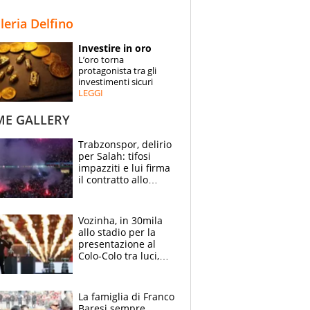
STORIE
lleria Delfino
SPECIALI
Investire in oro
L’oro torna
ESPERTI
protagonista tra gli
investimenti sicuri
LEGGI
CONTATTI
ME GALLERY
Trabzonspor, delirio
per Salah: tifosi
impazziti e lui firma
il contratto allo
stadio
Vozinha, in 30mila
allo stadio per la
presentazione al
Colo-Colo tra luci,
spettacolo, elicotteri
e paracadutisti
La famiglia di Franco
Baresi sempre