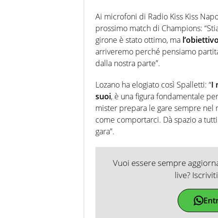
Ai microfoni di Radio Kiss Kiss Napo
prossimo match di Champions: “Stia
girone è stato ottimo, ma
l’obietti
arriveremo perché pensiamo partita
dalla nostra parte”.
Lozano ha elogiato così Spalletti: “
I
suoi
, è una figura fondamentale per
mister prepara le gare sempre nel m
come comportarci. Dà spazio a tutti
gara”.
Vuoi essere sempre aggiornat
live? Iscrivi
Ent