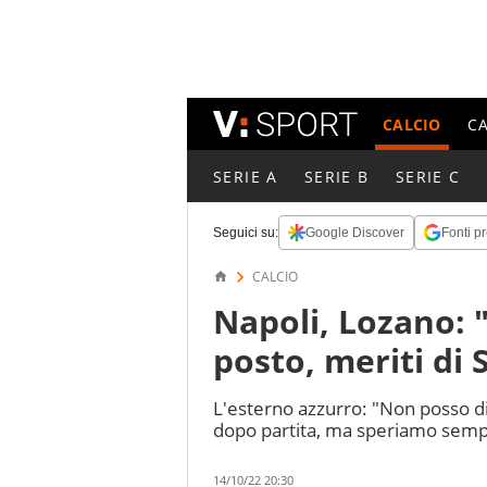
CALCIO
C
SERIE A
SERIE B
SERIE C
Seguici su:
Google Discover
Fonti pr
CALCIO
Napoli, Lozano:
posto, meriti di S
L'esterno azzurro: "Non posso 
dopo partita, ma speriamo sempre 
14/10/22 20:30