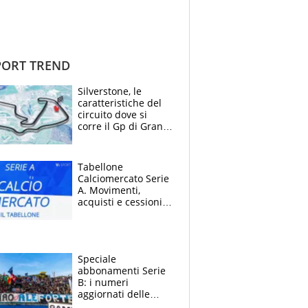
ORT TREND
Silverstone, le
caratteristiche del
circuito dove si
corre il Gp di Gran
Bretagna del
Motomondiale
Tabellone
Calciomercato Serie
A. Movimenti,
acquisti e cessioni:
estate 2026-27
Speciale
abbonamenti Serie
B: i numeri
aggiornati delle
venti squadre