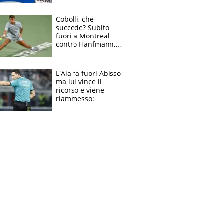
cadette
Cobolli, che
succede? Subito
fuori a Montreal
contro Hanfmann,
per Flavio è tutta
colpa della tosse
L'Aia fa fuori Abisso
ma lui vince il
ricorso e viene
riammesso:
continua momento
nero per gli arbitri