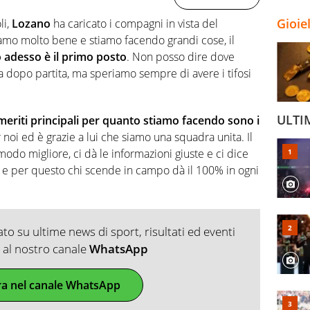
Gioie
li,
Lozano
ha caricato i compagni in vista del
mo molto bene e stiamo facendo grandi cose, il
vo adesso è il primo posto
. Non posso dire dove
 dopo partita, ma speriamo sempre di avere i tifosi
ULTI
 meriti principali per quanto stiamo facendo sono i
 noi ed è grazie a lui che siamo una squadra unita. Il
odo migliore, ci dà le informazioni giuste e ci dice
 e per questo chi scende in campo dà il 100% in ogni
o su ultime news di sport, risultati ed eventi
ti al nostro canale
WhatsApp
ra nel canale WhatsApp