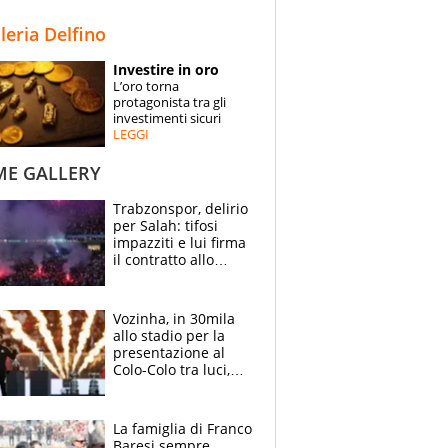
STORIE
lleria Delfino
SPECIALI
Investire in oro
L’oro torna
ESPERTI
protagonista tra gli
investimenti sicuri
LEGGI
CONTATTI
ME GALLERY
Trabzonspor, delirio
per Salah: tifosi
impazziti e lui firma
il contratto allo
stadio
Vozinha, in 30mila
allo stadio per la
presentazione al
Colo-Colo tra luci,
spettacolo, elicotteri
e paracadutisti
La famiglia di Franco
Baresi sempre