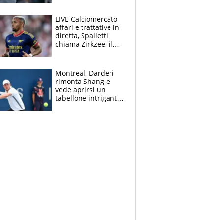
finito per lui"
LIVE Calciomercato
affari e trattative in
diretta, Spalletti
chiama Zirkzee, il
Milan valuta il
ritorno di Brahim
Diaz
Montreal, Darderi
rimonta Shang e
vede aprirsi un
tabellone intrigante:
"Penso solo a
Borges, ma sono
felice del mio livello"