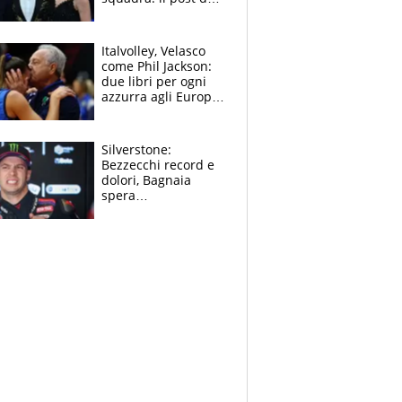
figlio di Amadeus e
Sanremo sullo
sfondo
Italvolley, Velasco
come Phil Jackson:
due libri per ogni
azzurra agli Europei.
Quello per Sylla è
“geniale”
Silverstone:
Bezzecchi record e
dolori, Bagnaia
spera
nell'antidolorifico,
Marquez si tira fuori
e vota Aprilia