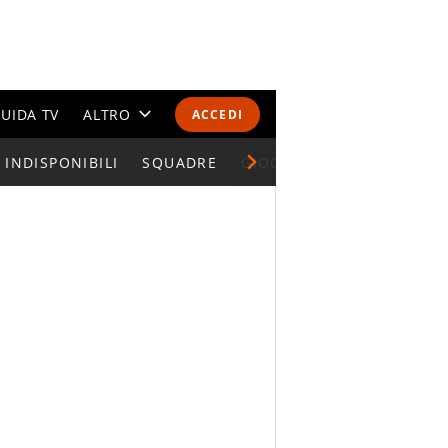
UIDA TV
ALTRO
ACCEDI
INDISPONIBILI
CALENDARI E CLASSIFICHE
SQUADRE
GIOCATORI SERIE A
ALTRI SPORT
MONDIALI 2026
OLIMPIADI
GOSSIP
LIFESTYLE