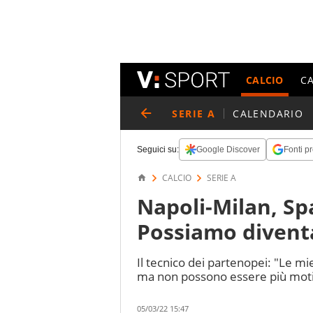
CALCIO
C
SERIE A
CALENDARIO
Seguici su:
Google Discover
Fonti pr
CALCIO
SERIE A
Napoli-Milan, Spa
Possiamo divent
Il tecnico dei partenopei: "Le mi
ma non possono essere più motiv
05/03/22 15:47