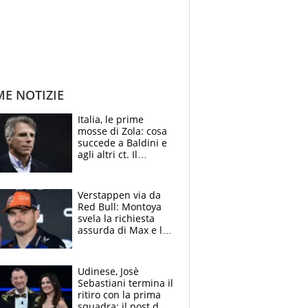
ME NOTIZIE
Italia, le prime
mosse di Zola: cosa
succede a Baldini e
agli altri ct. Il
Borussia tenta un
altro sgarbo agli
azzurri
Verstappen via da
Red Bull: Montoya
svela la richiesta
assurda di Max e lo
avverte: “Sicuro
Mercedes e
McLaren siano
Udinese, Josè
meglio?”
Sebastiani termina il
ritiro con la prima
squadra: il post del