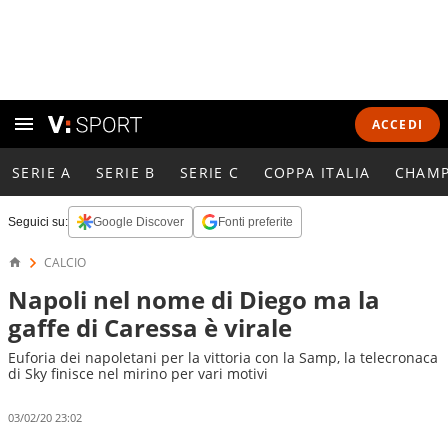
ACCEDI
SERIE A
SERIE B
SERIE C
COPPA ITALIA
CHAMP
Seguici su:
Google Discover
Fonti preferite
CALCIO
Napoli nel nome di Diego ma la
gaffe di Caressa è virale
Euforia dei napoletani per la vittoria con la Samp, la telecronaca
di Sky finisce nel mirino per vari motivi
03/02/20 23:02