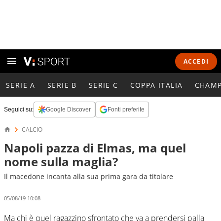
ACCEDI
SERIE A
SERIE B
SERIE C
COPPA ITALIA
CHAMP
Seguici su:
Google Discover
Fonti preferite
CALCIO
Napoli pazza di Elmas, ma quel
nome sulla maglia?
Il macedone incanta alla sua prima gara da titolare
05/08/19 10:08
Ma chi è quel ragazzino sfrontato che va a prendersi palla