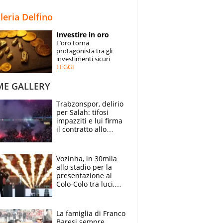
STORIE
lleria Delfino
SPECIALI
Investire in oro
L’oro torna
ESPERTI
protagonista tra gli
investimenti sicuri
LEGGI
CONTATTI
ME GALLERY
Trabzonspor, delirio
per Salah: tifosi
impazziti e lui firma
il contratto allo
stadio
Vozinha, in 30mila
allo stadio per la
presentazione al
Colo-Colo tra luci,
spettacolo, elicotteri
e paracadutisti
La famiglia di Franco
Baresi sempre