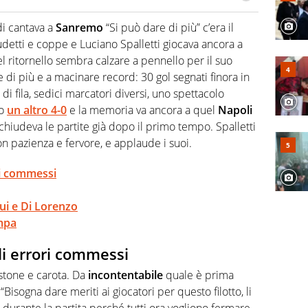
numerose manifestazioni sportive e collaborato con
, competenza, conoscenza e memoria storica. Si occupa
di cantava a
Sanremo
“Si può dare di più” c’era il
detti e coppe e Luciano Spalletti giocava ancora a
l ritornello sembra calzare a pennello per il suo
 di più e a macinare record: 30 gol segnati finora in
 di fila, sedici marcatori diversi, uno spettacolo
lo
un altro 4-0
e la memoria va ancora a quel
Napoli
hiudeva le partite già dopo il primo tempo. Spalletti
con pazienza e fervore, e applaude i suoi.
ori commessi
Rui e Di Lorenzo
ampa
gli errori commessi
stone e carota. Da
incontentabile
quale è prima
“Bisogna dare meriti ai giocatori per questo filotto, li
 durante la partita perché tutti ora vogliono fermare