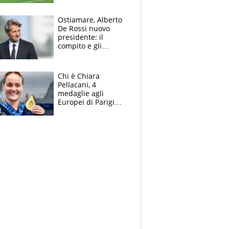
l'Inter Miami, altro
che ritiro
Ostiamare, Alberto
De Rossi nuovo
presidente: il
compito e gli
obiettivi ricevuti dal
figlio Daniele
Chi è Chiara
Pellacani, 4
medaglie agli
Europei di Parigi
2026, papà
Giampaolo
giornalista, mamma
insegnante e il
fratello calciatore