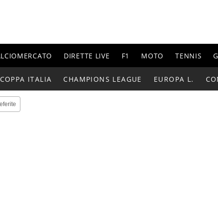
ALCIOMERCATO
DIRETTE LIVE
F1
MOTO
TENNIS
G
COPPA ITALIA
CHAMPIONS LEAGUE
EUROPA L.
CO
eferite