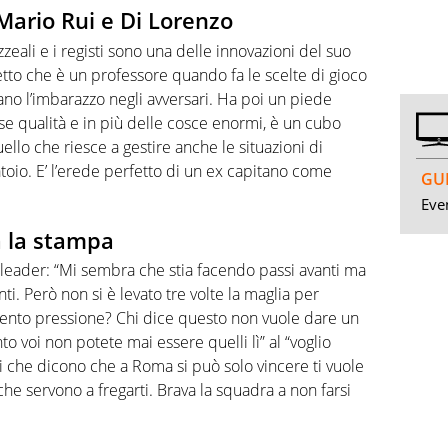
 Mario Rui e Di Lorenzo
zeali e i registi sono una delle innovazioni del suo
etto che è un professore quando fa le scelte di gioco
ano l’imbarazzo negli avversari. Ha poi un piede
e qualità e in più delle cosce enormi, è un cubo
ello che riesce a gestire anche le situazioni di
oio. E’ l’erede perfetto di un ex capitano come
GUI
Even
a la stampa
leader: “Mi sembra che stia facendo passi avanti ma
i. Però non si è levato tre volte la maglia per
sento pressione? Chi dice questo non vuole dare un
to voi non potete mai essere quelli lì” al “voglio
 che dicono che a Roma si può solo vincere ti vuole
 che servono a fregarti. Brava la squadra a non farsi