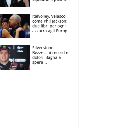
figlio di Amadeus e
Sanremo sullo
sfondo
Italvolley, Velasco
come Phil Jackson:
due libri per ogni
azzurra agli Europei.
Quello per Sylla è
“geniale”
Silverstone:
Bezzecchi record e
dolori, Bagnaia
spera
nell'antidolorifico,
Marquez si tira fuori
e vota Aprilia