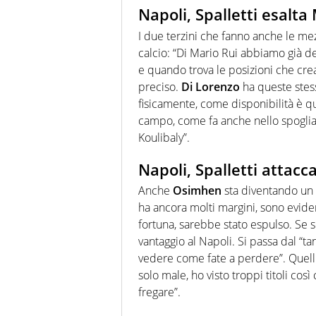
Napoli, Spalletti esalta
I due terzini che fanno anche le mez
calcio: “Di Mario Rui abbiamo già d
e quando trova le posizioni che cre
preciso.
Di Lorenzo
ha queste stess
fisicamente, come disponibilità è qu
campo, come fa anche nello spogliat
Koulibaly”.
Napoli, Spalletti attacc
Anche
Osimhen
sta diventando un 
ha ancora molti margini, sono evident
fortuna, sarebbe stato espulso. Se 
vantaggio al Napoli. Si passa dal “tan
vedere come fate a perdere”. Quelli
solo male, ho visto troppi titoli così
fregare”.