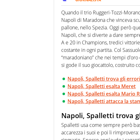
Nella sua carriera ha seguito 
agenzie e testate. Esperienza
Quando il trio Ruggeri-Tozzi-Moran
prevalentemente di calcio
Napoli di Maradona che vinceva scu
pallone, nello Spezia. Oggi però que
Napoli, che si diverte a dare sempre
A e 20 in Champions, tredici vittorie
costante in ogni partita. Col Sassuo
“maradoniano” che nei tempi d’oro c
si gode il suo giocattolo, costruito 
Napoli, Spalletti trova gli err
Napoli, Spalletti esalta Meret
Napoli, Spalletti esalta Mario 
Napoli, Spalletti attacca la st
Napoli, Spalletti trova 
Spalletti usa come sempre però ba
accarezza i suoi e poi li rimprovera: 
ringrazio. Spesso applaudo i ragazzi