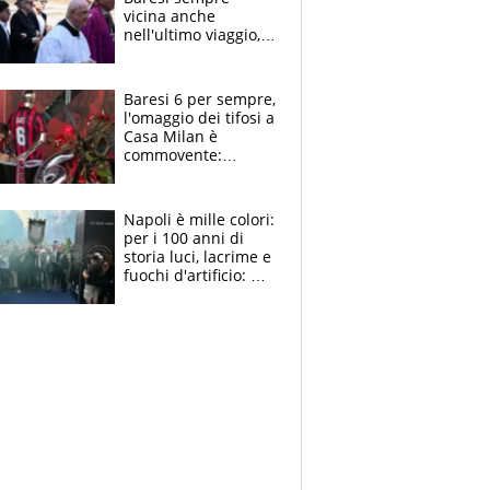
vicina anche
nell'ultimo viaggio,
la moglie Maura, i
figli e i suoi cari
circondati
Baresi 6 per sempre,
dall'affetto dei tifosi
l'omaggio dei tifosi a
Casa Milan è
commovente:
maglie, bandiere,
sciarpe, lacrime e
bigliettini
Napoli è mille colori:
per i 100 anni di
storia luci, lacrime e
fuochi d'artificio: De
Laurentiis salta al
coro anti-Juve