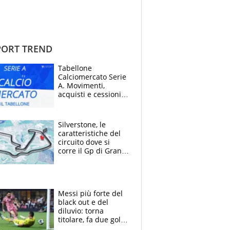
ORT TREND
Tabellone
Calciomercato Serie
A. Movimenti,
acquisti e cessioni:
estate 2026-27
Silverstone, le
caratteristiche del
circuito dove si
corre il Gp di Gran
Bretagna del
Motomondiale
Messi più forte del
black out e del
diluvio: torna
titolare, fa due gol e
un assist e trascina