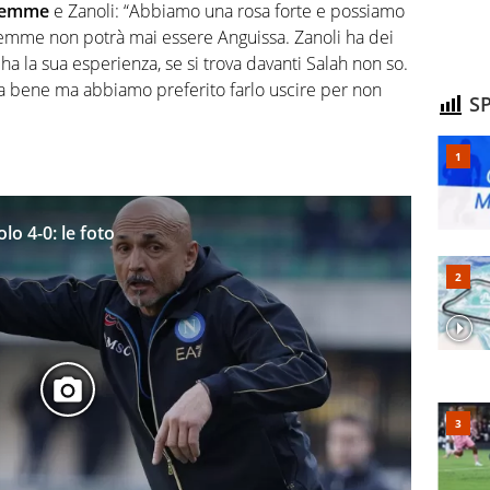
emme
e Zanoli: “Abbiamo una rosa forte e possiamo
emme non potrà mai essere Anguissa. Zanoli ha dei
ha la sua esperienza, se si trova davanti Salah non so.
ta bene ma abbiamo preferito farlo uscire per non
SP
lo 4-0: le foto