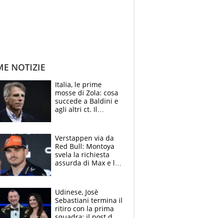
ME NOTIZIE
Italia, le prime
mosse di Zola: cosa
succede a Baldini e
agli altri ct. Il
Borussia tenta un
altro sgarbo agli
azzurri
Verstappen via da
Red Bull: Montoya
svela la richiesta
assurda di Max e lo
avverte: “Sicuro
Mercedes e
McLaren siano
Udinese, Josè
meglio?”
Sebastiani termina il
ritiro con la prima
squadra: il post del