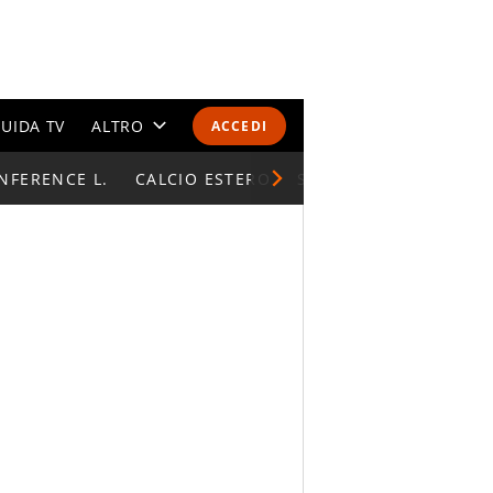
UIDA TV
ALTRO
ACCEDI
NFERENCE L.
CALENDARI E CLASSIFICHE
CALCIO ESTERO
SUPERCOPPA ITALIAN
ALTRI SPORT
MONDIALI 2026
OLIMPIADI
GOSSIP
LIFESTYLE