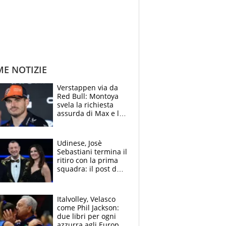
ME NOTIZIE
Verstappen via da
Red Bull: Montoya
svela la richiesta
assurda di Max e lo
avverte: “Sicuro
Mercedes e
McLaren siano
Udinese, Josè
meglio?”
Sebastiani termina il
ritiro con la prima
squadra: il post del
figlio di Amadeus e
Sanremo sullo
sfondo
Italvolley, Velasco
come Phil Jackson:
due libri per ogni
azzurra agli Europei.