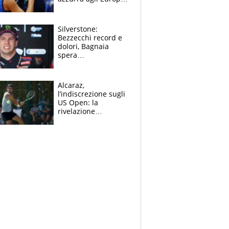
Quello per Sylla è
“geniale”
Silverstone:
Bezzecchi record e
dolori, Bagnaia
spera
nell'antidolorifico,
Marquez si tira fuori
e vota Aprilia
Alcaraz,
l’indiscrezione sugli
US Open: la
rivelazione
dell’amico
giornalista e il piano
B. Rune verso la
rinuncia