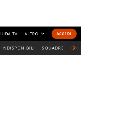
UIDA TV
ALTRO
ACCEDI
INDISPONIBILI
CALENDARI E CLASSIFICHE
SQUADRE
GIOCATORI SERIE A
ALTRI SPORT
MONDIALI 2026
OLIMPIADI
GOSSIP
LIFESTYLE