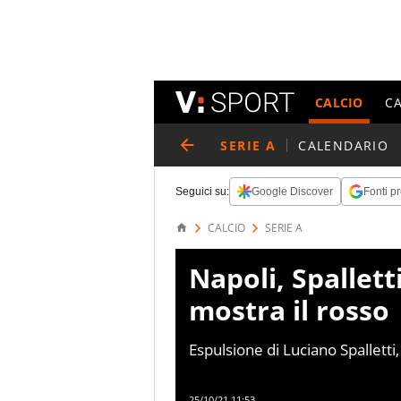
CALCIO
C
SERIE A
CALENDARIO
Seguici su:
Google Discover
Fonti pr
CALCIO
SERIE A
Napoli, Spallett
mostra il rosso
Espulsione di Luciano Spalletti
25/10/21 11:53