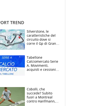
ORT TREND
Silverstone, le
caratteristiche del
circuito dove si
corre il Gp di Gran
Bretagna del
Motomondiale
Tabellone
Calciomercato Serie
A. Movimenti,
acquisti e cessioni:
estate 2026-27
Cobolli, che
succede? Subito
fuori a Montreal
contro Hanfmann,
per Flavio è tutta