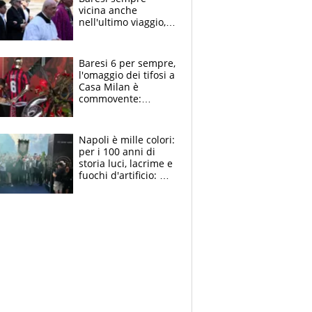
vicina anche
nell'ultimo viaggio,
la moglie Maura, i
figli e i suoi cari
circondati
Baresi 6 per sempre,
dall'affetto dei tifosi
l'omaggio dei tifosi a
Casa Milan è
commovente:
maglie, bandiere,
sciarpe, lacrime e
bigliettini
Napoli è mille colori:
per i 100 anni di
storia luci, lacrime e
fuochi d'artificio: De
Laurentiis salta al
coro anti-Juve