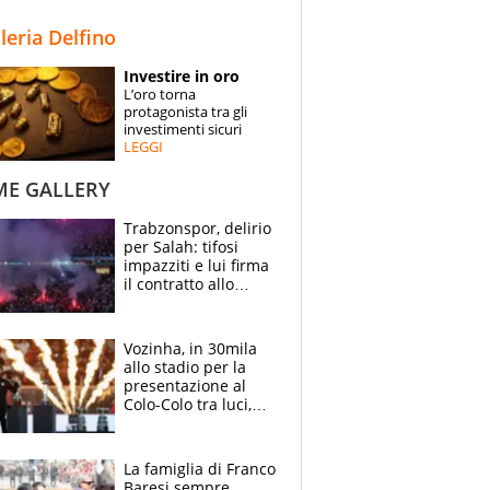
STORIE
lleria Delfino
SPECIALI
Investire in oro
L’oro torna
ESPERTI
protagonista tra gli
investimenti sicuri
LEGGI
CONTATTI
ME GALLERY
Trabzonspor, delirio
per Salah: tifosi
impazziti e lui firma
il contratto allo
stadio
Vozinha, in 30mila
allo stadio per la
presentazione al
Colo-Colo tra luci,
spettacolo, elicotteri
e paracadutisti
La famiglia di Franco
Baresi sempre