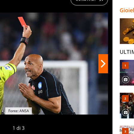
Gioie
ULTI
Fonte: ANSA
1
di
3