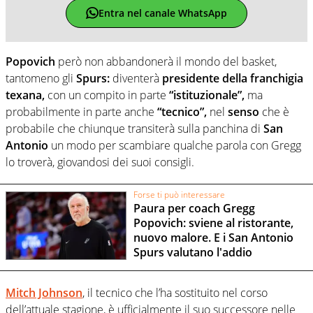
Entra nel canale WhatsApp
Popovich
però non abbandonerà il mondo del basket,
tantomeno gli
Spurs:
diventerà
presidente della franchigia
texana,
con un compito in parte
“istituzionale”,
ma
probabilmente in parte anche
“tecnico”,
nel
senso
che è
probabile che chiunque transiterà sulla panchina di
San
Antonio
un modo per scambiare qualche parola con Gregg
lo troverà, giovandosi dei suoi consigli.
Forse ti può interessare
Paura per coach Gregg
Popovich: sviene al ristorante,
nuovo malore. E i San Antonio
Spurs valutano l'addio
Mitch Johnson
, il tecnico che l’ha sostituito nel corso
dell’attuale stagione, è ufficialmente il suo successore nelle