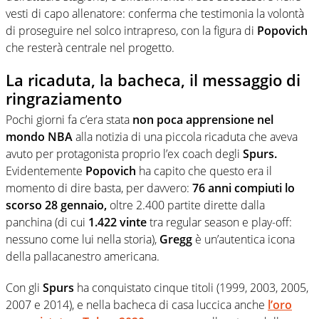
vesti di capo allenatore: conferma che testimonia la volontà
di proseguire nel solco intrapreso, con la figura di
Popovich
che resterà centrale nel progetto.
La ricaduta, la bacheca, il messaggio di
ringraziamento
Pochi giorni fa c’era stata
non poca apprensione nel
mondo NBA
alla notizia di una piccola ricaduta che aveva
avuto per protagonista proprio l’ex coach degli
Spurs.
Evidentemente
Popovich
ha capito che questo era il
momento di dire basta, per davvero:
76 anni compiuti lo
scorso 28 gennaio,
oltre 2.400 partite dirette dalla
panchina (di cui
1.422 vinte
tra regular season e play-off:
nessuno come lui nella storia),
Gregg
è un’autentica icona
della pallacanestro americana.
Con gli
Spurs
ha conquistato cinque titoli (1999, 2003, 2005,
2007 e 2014), e nella bacheca di casa luccica anche
l’oro