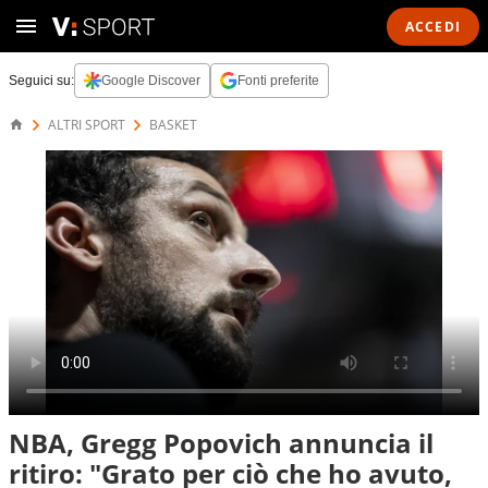
ACCEDI
Seguici su:
Google Discover
Fonti preferite
ALTRI SPORT
BASKET
NBA, Gregg Popovich annuncia il
ritiro: "Grato per ciò che ho avuto,