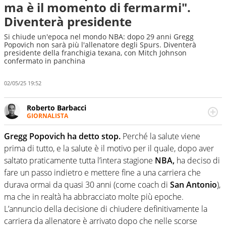
ma è il momento di fermarmi".
Diventerà presidente
Si chiude un'epoca nel mondo NBA: dopo 29 anni Gregg
Popovich non sarà più l'allenatore degli Spurs. Diventerà
presidente della franchigia texana, con Mitch Johnson
confermato in panchina
02/05/25 19:52
Roberto Barbacci
GIORNALISTA
Giornalista (pubblicista) sportivo a tutto campo, è il
tuttologo di Virgilio Sport. Provate a chiedergli di boxe, di
Gregg Popovich ha detto stop.
Perché la salute viene
scherma, di volley o di curling: ve ne farà innamorare
prima di tutto, e la salute è il motivo per il quale, dopo aver
saltato praticamente tutta l’intera stagione
NBA,
ha deciso di
fare un passo indietro e mettere fine a una carriera che
durava ormai da quasi 30 anni (come coach di
San Antonio
),
ma che in realtà ha abbracciato molte più epoche.
L’annuncio della decisione di chiudere definitivamente la
carriera da allenatore è arrivato dopo che nelle scorse