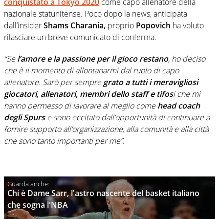
conquistato a Tokyo 2020
come capo allenatore della
nazionale statunitense. Poco dopo la news, anticipata
dall’insider
Shams Charania,
proprio
Popovich
ha voluto
rilasciare un breve comunicato di conferma.
“Se
l’amore e la passione per il gioco restano
, ho deciso
che è il momento di allontanarmi dal ruolo di capo
allenatore. Sarò per sempre
grato a tutti i meravigliosi
giocatori, allenatori, membri dello staff e tifos
i che mi
hanno permesso di lavorare al meglio come
head coach
degli
Spurs
e sono eccitato dall’opportunità di continuare a
fornire supporto all’organizzazione, alla comunità e alla città
che sono tanto importanti per me”.
Chi è Dame Sarr, l'astro nascente del basket italiano
che sogna l'NBA