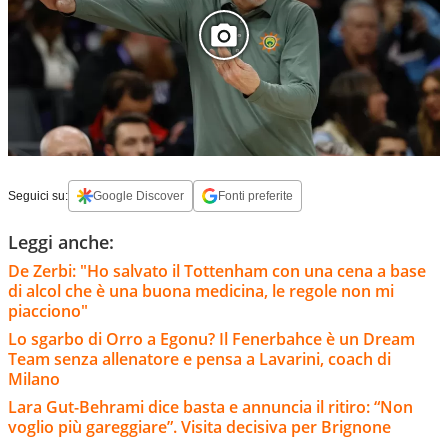
Seguici su:
Google Discover
Fonti preferite
Leggi anche:
De Zerbi: "Ho salvato il Tottenham con una cena a base
di alcol che è una buona medicina, le regole non mi
piacciono"
Lo sgarbo di Orro a Egonu? Il Fenerbahce è un Dream
Team senza allenatore e pensa a Lavarini, coach di
Milano
Lara Gut-Behrami dice basta e annuncia il ritiro: “Non
voglio più gareggiare”. Visita decisiva per Brignone