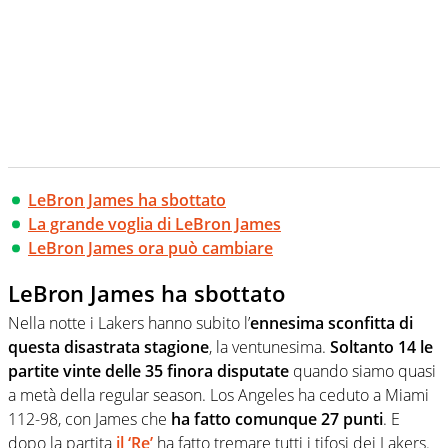
LeBron James ha sbottato
La grande voglia di LeBron James
LeBron James ora può cambiare
LeBron James ha sbottato
Nella notte i Lakers hanno subito l’
ennesima sconfitta di
questa disastrata stagione
, la ventunesima.
Soltanto 14 le
partite vinte delle 35 finora disputate
quando siamo quasi
a metà della regular season. Los Angeles ha ceduto a Miami
112-98, con James che
ha fatto comunque 27 punti
. E
dopo la partita
il ‘Re’
ha fatto tremare tutti i tifosi dei Lakers.