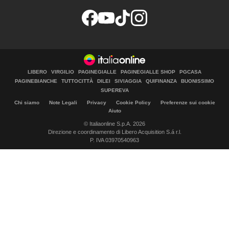
LIBERO
VIRGILIO
PAGINEGIALLE
PAGINEGIALLE SHOP
PGCASA
PAGINEBIANCHE
TUTTOCITTÀ
DILEI
SIVIAGGIA
QUIFINANZA
BUONISSIMO
SUPEREVA
Chi siamo
Note Legali
Privacy
Cookie Policy
Preferenze sui cookie
Aiuto
© Italiaonline S.p.A. 2026
Direzione e coordinamento di Libero Acquisition S.á r.l.
P. IVA 03970540963