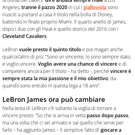
Angeles,
tranne il pazzo 2020
in cui i
gialloviola
sono
riusciti a portarsi a casa il titolo nella bolla di Disney,
battendo in finale proprio Miami. Il quarto anello di James,
dopo i due con gli Heat e quello storico del 2016 con i
Cleveland Cavaliers
.
LeBron
vuole presto il quinto titolo
e poi magari anche
qualcos’altro di più: “Sono un vincente, lo sono sempre stato,
e voglio vincere.
Voglio avere una chance di vincere
e di
competere ancora per il titolo – ha detto -, perché
vincere è
sempre stata la mia passione e il mio obiettivo
, da
quando sono entrato in questa lega a 18 anni”.
LeBron James ora può cambiare
Nella testa di LeBron c’è soltanto la voglia di tornare a
vincere presto: “So che si arriva in vetta
passo dopo passo
,
ma una volta che ci sei arrivato e sai quello che serve per
farlo – ha aggiunto James – il semplice fatto di
giocare a