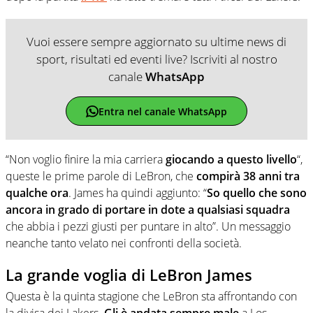
Vuoi essere sempre aggiornato su ultime news di
sport, risultati ed eventi live? Iscriviti al nostro
canale
WhatsApp
Entra nel canale WhatsApp
“Non voglio finire la mia carriera
giocando a questo livello
“,
queste le prime parole di LeBron, che
compirà 38 anni tra
qualche ora
. James ha quindi aggiunto: “
So quello che sono
ancora in grado di portare in dote a qualsiasi squadra
che abbia i pezzi giusti per puntare in alto”. Un messaggio
neanche tanto velato nei confronti della società.
La grande voglia di LeBron James
Questa è la quinta stagione che LeBron sta affrontando con
la divisa dei Lakers.
Gli è andata sempre male
a Los