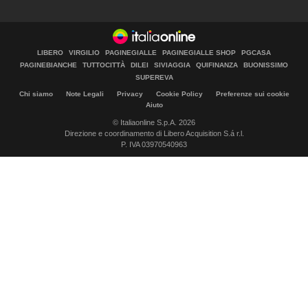
LIBERO
VIRGILIO
PAGINEGIALLE
PAGINEGIALLE SHOP
PGCASA
PAGINEBIANCHE
TUTTOCITTÀ
DILEI
SIVIAGGIA
QUIFINANZA
BUONISSIMO
SUPEREVA
Chi siamo
Note Legali
Privacy
Cookie Policy
Preferenze sui cookie
Aiuto
© Italiaonline S.p.A. 2026
Direzione e coordinamento di Libero Acquisition S.á r.l.
P. IVA 03970540963