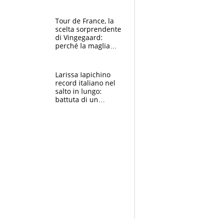
rito della Norvegia
di Haaland e
compagni
Tour de France, la
scelta sorprendente
di Vingegaard:
perché la maglia
gialla indossa la
mascherina, il
rischio da evitare
Larissa Iapichino
record italiano nel
salto in lungo:
battuta di un
centimetro mamma
Fiona May