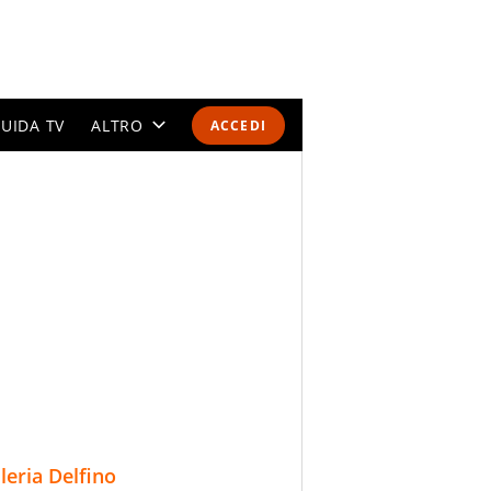
UIDA TV
ALTRO
ACCEDI
CALENDARI E CLASSIFICHE
ALTRI SPORT
MONDIALI 2026
OLIMPIADI
GOSSIP
LIFESTYLE
lleria Delfino