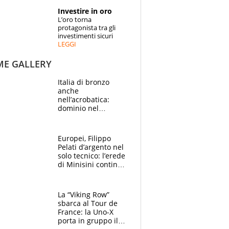
STORIE
Investire in oro
L’oro torna
SPECIALI
protagonista tra gli
investimenti sicuri
LEGGI
ESPERTI
ME GALLERY
CONTATTI
Italia di bronzo
anche
nell’acrobatica:
dominio nel
medagliere, ora
tocca a Ceccon, Curti
e compagni
Europei, Filippo
continuare
Pelati d’argento nel
solo tecnico: l’erede
di Minisini continua
a stupire, Los
Angeles è già nel
mirino
La “Viking Row”
sbarca al Tour de
France: la Uno-X
porta in gruppo il