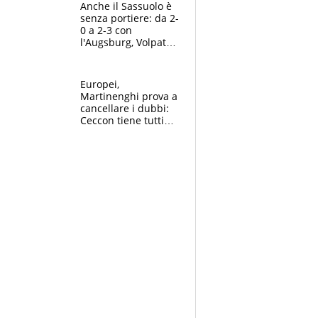
Anche il Sassuolo è
senza portiere: da 2-
0 a 2-3 con
l'Augsburg, Volpato
non basta, che
errori di Muric
Europei,
Martinenghi prova a
cancellare i dubbi:
Ceccon tiene tutti
col fiato sospeso.
Pellegrini punta su
Curtis