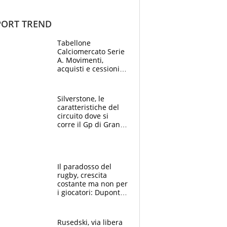
ORT TREND
Tabellone
Calciomercato Serie
A. Movimenti,
acquisti e cessioni:
estate 2026-27
Silverstone, le
caratteristiche del
circuito dove si
corre il Gp di Gran
Bretagna del
Motomondiale
Il paradosso del
rugby, crescita
costante ma non per
i giocatori: Dupont
(il più pagato al
mondo) guadagna
solo 1,4 milioni
Rusedski, via libera
all'anno