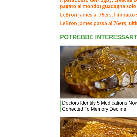
Il paradosso del rugby, crescita c
pagato al mondo) guadagna solo 1
LeBron James ai 76ers: l'impatto 
LeBron James passa ai 76ers, ulti