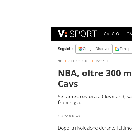
CALCIO
C
Seguici su:
Google Discover
Fonti pr
ALTRI SPORT
BASKET
NBA, oltre 300 mi
Cavs
Se James resterà a Cleveland, sa
franchigia.
16/02/18 10:40
Dopo la rivoluzione durante l’ultimo