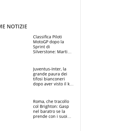
ME NOTIZIE
Classifica Piloti
MotoGP dopo la
Sprint di
Silverstone: Martin
sempre più leader,
Bezzecchi supera
Marquez
Juventus-Inter, la
grande paura dei
tifosi bianconeri
dopo aver visto il ko
nel derby d'Italia
Roma, che tracollo
col Brighton: Gasp
nel baratro se la
prende con i suoi
cambiando tutti