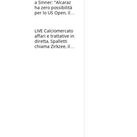
a Sinner: "Alcaraz
ha zero possibilità
per lo US Open, il
2026 forse è gà
finito per lui"
LIVE Calciomercato
affari e trattative in
diretta, Spalletti
chiama Zirkzee, il
Milan valuta il
ritorno di Brahim
Diaz