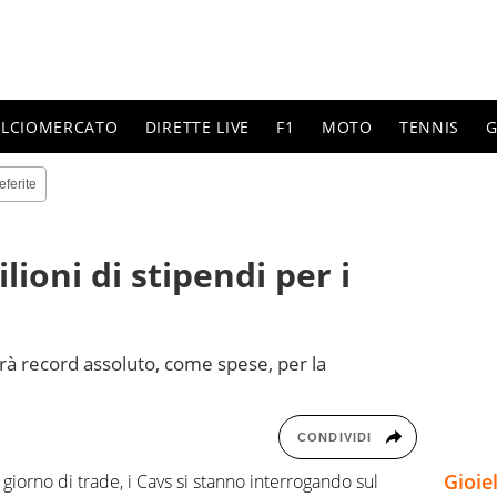
ALCIOMERCATO
DIRETTE LIVE
F1
MOTO
TENNIS
G
eferite
lioni di stipendi per i
rà record assoluto, come spese, per la
CONDIVIDI
Gioie
 giorno di trade, i Cavs si stanno interrogando sul