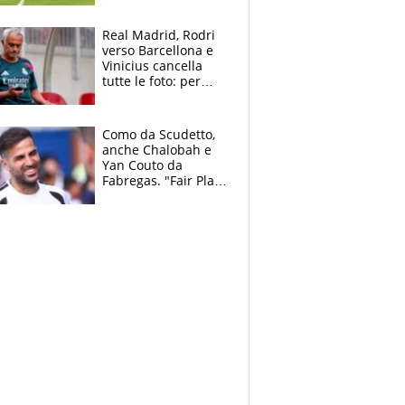
pazzi dell’azzurro
Real Madrid, Rodri
verso Barcellona e
Vinicius cancella
tutte le foto: per
Mourinho due grane
da risolvere
Como da Scudetto,
anche Chalobah e
Yan Couto da
Fabregas. "Fair Play
Finanziario?
Pagheremo la
multa"