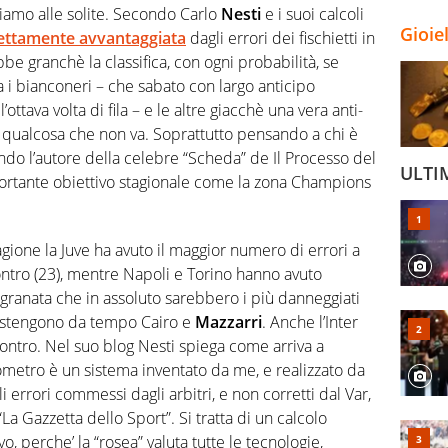
 siamo alle solite. Secondo Carlo
Nesti
e i suoi calcoli
Gioie
nettamente avvantaggiata
dagli errori dei fischietti in
 granchè la classifica, con ogni probabilità, se
a i bianconeri – che sabato con largo anticipo
ttava volta di fila – e le altre giacchè una vera anti-
a qualcosa che non va. Soprattutto pensando a chi è
do l’autore della celebre “Scheda” de Il Processo del
ULTI
portante obiettivo stagionale come la zona Champions
tagione la Juve ha avuto il maggior numero di errori a
ontro (23), mentre Napoli e Torino hanno avuto
i granata che in assoluto sarebbero i più danneggiati
sostengono da tempo Cairo e
Mazzarri
. Anche l’Inter
contro. Nel suo blog Nesti spiega come arriva a
rometro è un sistema inventato da me, e realizzato da
 errori commessi dagli arbitri, e non corretti dal Var,
La Gazzetta dello Sport”. Si tratta di un calcolo
, perche’ la “rosea” valuta tutte le tecnologie,