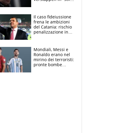
Antonelli”. Colapinto
derubato, che
attacco all’Italia
Il caso fideiussione
frena le ambizioni
del Catania: rischio
penalizzazione in
classifica, cosa
succede?
Mondiali, Messi e
Ronaldo erano nel
mirino dei terroristi:
pronte bombe
contro la Pulce