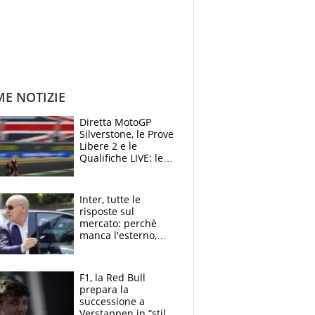
ME NOTIZIE
Diretta MotoGP
Silverstone, le Prove
Libere 2 e le
Qualifiche LIVE: le
Aprilia vogliono la
conferma in prima
fila
Inter, tutte le
risposte sul
mercato: perchè
manca l'esterno,
perchè Romero è
sfumato, quale è il
vero obiettivo di
F1, la Red Bull
Marotta
prepara la
successione a
Verstappen in “stile