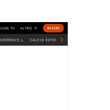
UIDA TV
ALTRO
ACCEDI
NFERENCE L.
CALENDARI E CLASSIFICHE
CALCIO ESTERO
SUPERCOPPA ITALIAN
ALTRI SPORT
MONDIALI 2026
OLIMPIADI
GOSSIP
LIFESTYLE