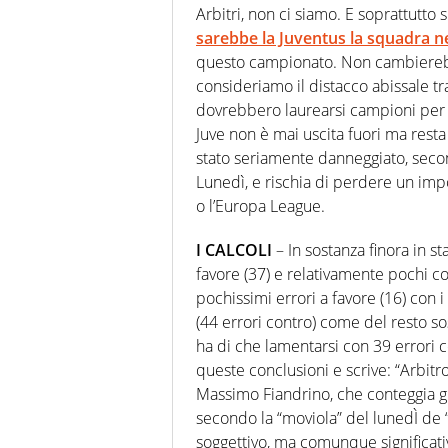
Arbitri, non ci siamo. E soprattutto
sarebbe la Juventus la squadra 
questo campionato. Non cambierebbe
consideriamo il distacco abissale tr
dovrebbero laurearsi campioni per l’o
Juve non è mai uscita fuori ma rest
stato seriamente danneggiato, secon
Lunedì, e rischia di perdere un im
o l’Europa League.
I CALCOLI
– In sostanza finora in s
favore (37) e relativamente pochi c
pochissimi errori a favore (16) con 
(44 errori contro) come del resto 
ha di che lamentarsi con 39 errori 
queste conclusioni e scrive: “Arbit
Massimo Fiandrino, che conteggia gli
secondo la “moviola” del lunedÌ de “
soggettivo, ma comunque significativo