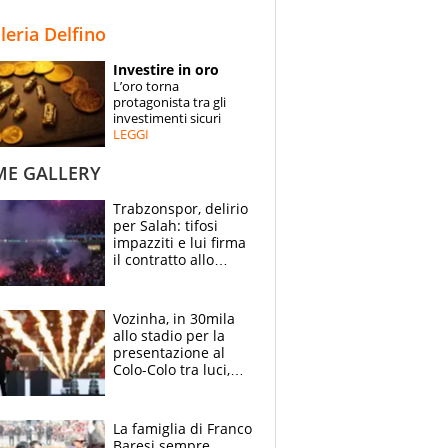
STORIE
lleria Delfino
SPECIALI
Investire in oro
L’oro torna
ESPERTI
protagonista tra gli
investimenti sicuri
LEGGI
CONTATTI
ME GALLERY
Trabzonspor, delirio
per Salah: tifosi
impazziti e lui firma
il contratto allo
stadio
Vozinha, in 30mila
allo stadio per la
presentazione al
Colo-Colo tra luci,
spettacolo, elicotteri
e paracadutisti
La famiglia di Franco
Baresi sempre