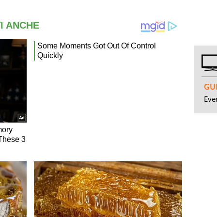
GUI
Even