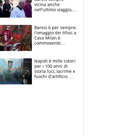
vicina anche
nell'ultimo viaggio,
la moglie Maura, i
figli e i suoi cari
circondati
Baresi 6 per sempre,
dall'affetto dei tifosi
l'omaggio dei tifosi a
Casa Milan è
commovente:
maglie, bandiere,
sciarpe, lacrime e
bigliettini
Napoli è mille colori:
per i 100 anni di
storia luci, lacrime e
fuochi d'artificio: De
Laurentiis salta al
coro anti-Juve