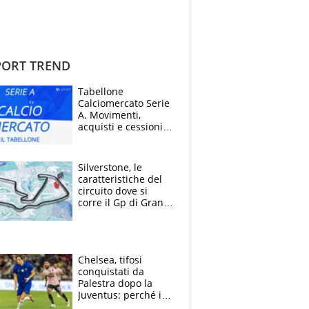
ORT TREND
Tabellone
Calciomercato Serie
A. Movimenti,
acquisti e cessioni:
estate 2026-27
Silverstone, le
caratteristiche del
circuito dove si
corre il Gp di Gran
Bretagna del
Motomondiale
Chelsea, tifosi
conquistati da
Palestra dopo la
Juventus: perché i
fan dei Blues sono