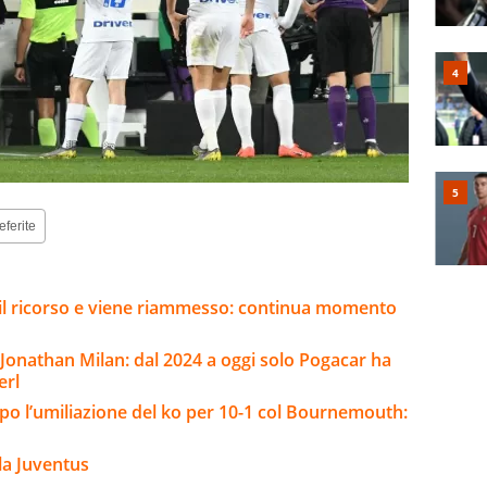
eferite
e il ricorso e viene riammesso: continua momento
i Jonathan Milan: dal 2024 a oggi solo Pogacar ha
erl
opo l’umiliazione del ko per 10-1 col Bournemouth:
la Juventus