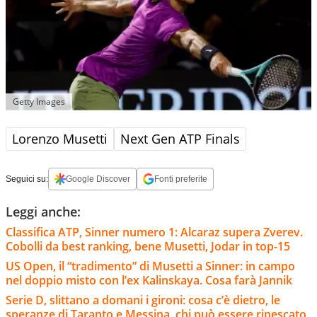
Getty Images
Lorenzo Musetti
Next Gen ATP Finals
Seguici su:
Google Discover
Fonti preferite
Leggi anche:
Classifica ATP, Sinner numero 1: Alcaraz supera Zverev.
Cobolli da best ranking, bene Musetti, Jodar in top-15
US Open, il “tradimento” di Musetti a Sinner: in campo
nel doppio misto con l’ex Kalinskaya. Cosa farà Jannik
Serie D, slittano a domani i gironi: cosa c’è dietro, le
speranze di Taranto e Messina, chi può essere ripescato