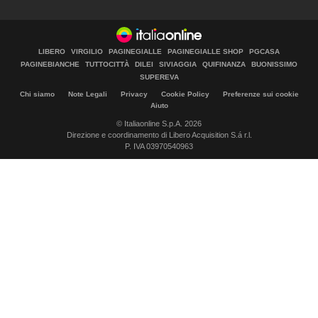
LIBERO
VIRGILIO
PAGINEGIALLE
PAGINEGIALLE SHOP
PGCASA
PAGINEBIANCHE
TUTTOCITTÀ
DILEI
SIVIAGGIA
QUIFINANZA
BUONISSIMO
SUPEREVA
Chi siamo
Note Legali
Privacy
Cookie Policy
Preferenze sui cookie
Aiuto
© Italiaonline S.p.A. 2026
Direzione e coordinamento di Libero Acquisition S.á r.l.
P. IVA 03970540963