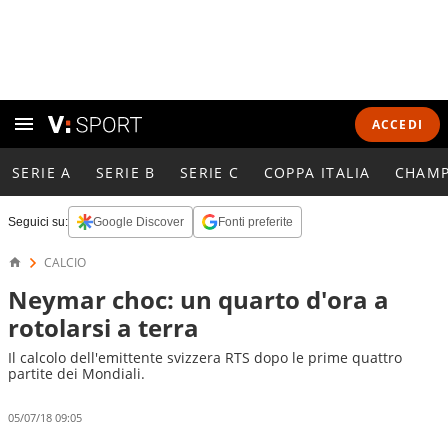
ACCEDI
SERIE A
SERIE B
SERIE C
COPPA ITALIA
CHAMP
Seguici su:
Google Discover
Fonti preferite
CALCIO
Neymar choc: un quarto d'ora a
rotolarsi a terra
Il calcolo dell'emittente svizzera RTS dopo le prime quattro
partite dei Mondiali.
05/07/18 09:05