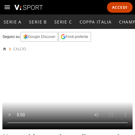
ACCEDI
SERIE A
SERIE B
SERIE C
COPPA ITALIA
CHAMP
Seguici su:
Google Discover
Fonti preferite
CALCIO