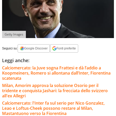
Getty Images
Seguici su:
Google Discover
Fonti preferite
Leggi anche:
Calciomercato: la Juve sogna Frattesi e dà l’addio a
Koopmeiners, Romero si allontana dall’Inter, Fiorentina
scatenata
Milan, Amorim approva la soluzione Osorio per il
tridente e conquista Jashari: la frecciata dello svizzero
all'ex Allegri
Calciomercato: l'Inter fa sul serio per Nico Gonzalez,
Leao e Loftus-Cheek possono restare al Milan,
Mastantuono verso la Fiorentina