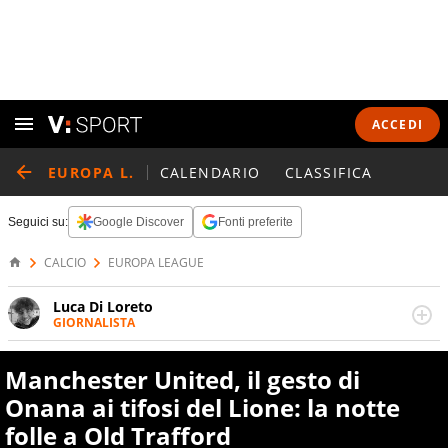
ACCEDI
EUROPA L.
CALENDARIO
CLASSIFICA
Seguici su:
Google Discover
Fonti preferite
CALCIO
EUROPA LEAGUE
Luca Di Loreto
GIORNALISTA
Giornalista pubblicista, appassionato di sport ma calcio e
tennis restano un capitolo ineguagliabile. Ho capito che il
Manchester United, il gesto di
calcio è una cosa seria quando ho pianto nel giorno in
cui Del Piero ha smesso di giocare. Ho scoperto che dopo
Onana ai tifosi del Lione: la notte
Federer e Nadal il tennis ha vita ancora lunga quando un
folle a Old Trafford
giovanissimo italiano fulvo di 19 anni - era il 2020 -