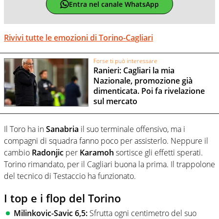
Entra nel canale WhatsApp
Rivivi tutte le emozioni di Torino-Cagliari
Forse ti può interessare
Ranieri: Cagliari la mia
Nazionale, promozione già
dimenticata. Poi fa rivelazione
sul mercato
Il Toro ha in
Sanabria
il suo terminale offensivo, ma i
compagni di squadra fanno poco per assisterlo. Neppure il
cambio
Radonjic
per
Karamoh
sortisce gli effetti sperati.
Torino rimandato, per il Cagliari buona la prima. Il trappolone
del tecnico di Testaccio ha funzionato.
I top e i flop del Torino
Milinkovic-Savic 6,5:
Sfrutta ogni centimetro del suo