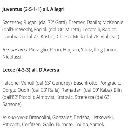
Juventus (3-5-1-1) all. Allegri
Szczesny; Rugani (dal 72′ Gatti), Bremer, Danilo; McKennie
(dall’86’ Weah), Fagioli (dall’86’ Miretti), Locatelli, Rabiot,
Cambiaso (dal 72′ Kostic); Chiesa; Milik (dal 78′ Vlahovic).
In panchina
: Pinsoglio, Perin, Huijsen, Yildiz, Iling-Junior,
Nicolussi.
Lecce (4-3-3) all. D’Aversa
Falcone; Venuti (dal 63′ Gendrey), Baschirotto, Pongracic,
Dorgu; Oudin (dal 63′ Rafia), Ramadani (dal 69′ Kaba), Blin
(dall’82’ Piccoli); Almqvist, Krstovic, Strefezza (dal 63′
Sansone).
In panchina
: Brancolini, Gonzalez, Berisha, Listkowski,
Faticanti, Corfitzen, Gallo, Burnete, Touba, Samek.