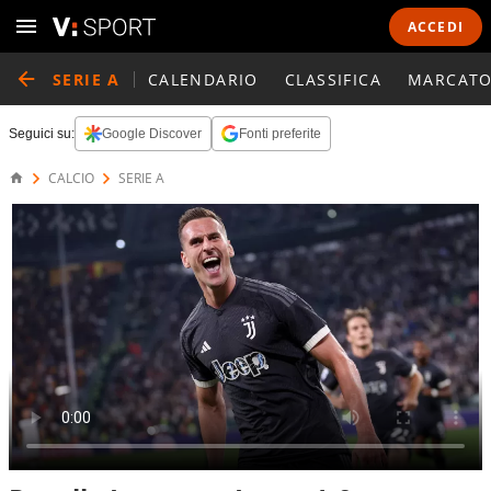
ACCEDI
SERIE A
CALENDARIO
CLASSIFICA
MARCATO
Seguici su:
Google Discover
Fonti preferite
CALCIO
SERIE A