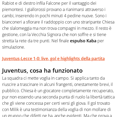
Rabiot e di destro infila Falcone per il vantaggio dei
piemontesi. I giallorossi provano a rianimarsi attraverso i
cambi, inserendo in pochi minuti 4 pedine nuove. Sono i
bianconeri a sfiorare il raddoppio con uno straripante Chiesa
che slalomeggia ma non trova compagni in mezzo. Il resto è
gestione, con la Vecchia Signora che non soffre e si tiene
stretta la rete da tre punti. Nel finale
espulso Kaba
per
simulazione.
Juventus-Lecce 1-0: live, gol e highlights della partita
Juventus, cosa ha funzionato
La squadra ci mette voglia in campo. Si applica tanto da
riuscire a trascinare in alcuni frangenti, onestamente brevi, il
pubblico. Chiesa è un giocatore completamente recuperato,
pur non essendo una seconda punta di ruolo la libertà tattica
che gli viene concessa per certi versi gli giova. Il gol trovato
con Milik è una testimonianza della voglia di non mollare di
un gruppo che difetti ne ha, anche evidenti. Ma che prova a