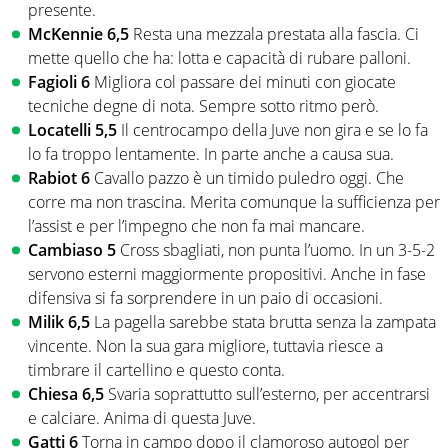
presente.
McKennie 6,5
Resta una mezzala prestata alla fascia. Ci
mette quello che ha: lotta e capacità di rubare palloni.
Fagioli 6
Migliora col passare dei minuti con giocate
tecniche degne di nota. Sempre sotto ritmo però.
Locatelli 5,5
Il centrocampo della Juve non gira e se lo fa
lo fa troppo lentamente. In parte anche a causa sua.
Rabiot 6
Cavallo pazzo è un timido puledro oggi. Che
corre ma non trascina. Merita comunque la sufficienza per
l’assist e per l’impegno che non fa mai mancare.
Cambiaso 5
Cross sbagliati, non punta l’uomo. In un 3-5-2
servono esterni maggiormente propositivi. Anche in fase
difensiva si fa sorprendere in un paio di occasioni.
Milik 6,5
La pagella sarebbe stata brutta senza la zampata
vincente. Non la sua gara migliore, tuttavia riesce a
timbrare il cartellino e questo conta.
Chiesa 6,5
Svaria soprattutto sull’esterno, per accentrarsi
e calciare. Anima di questa Juve.
Gatti 6
Torna in campo dopo il clamoroso autogol per