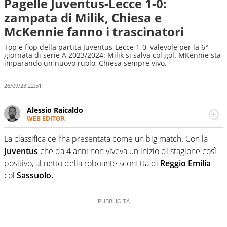
Pagelle Juventus-Lecce 1-0:
zampata di Milik, Chiesa e
McKennie fanno i trascinatori
Top e flop della partita Juventus-Lecce 1-0, valevole per la 6°
giornata di serie A 2023/2024: Milik si salva col gol. MKennie sta
imparando un nuovo ruolo, Chiesa sempre vivo.
26/09/23 22:51
Alessio Raicaldo
WEB EDITOR
Un figlio che si chiama Diego e la tesi di laurea sugli stadi
di proprietà in Italia. Il calcio quale filo conduttore
La classifica ce l’ha presentata come un big match. Con la
irrinunciabile tra passione e professione. Per Virgilio
Juventus
che da 4 anni non viveva un inizio di stagione così
Sport indaga, approfondisce e scandaglia l'universo
positivo, al netto della roboante sconfitta di
Reggio Emilia
mondo dello sport per antonomasia
col
Sassuolo.