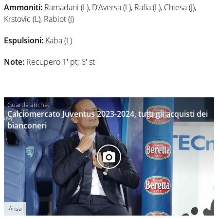
Ammoniti:
Ramadani (L), D’Aversa (L), Rafia (L), Chiesa (J),
Krstovic (L), Rabiot (J)
Espulsioni:
Kaba (L)
Note:
Recupero 1′ pt; 6′ st
Calciomercato Juventus 2023-2024, tutti gli acquisti dei
bianconeri
Ansa