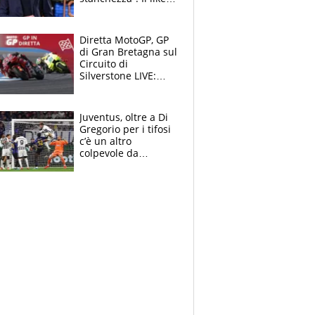
di Mancini e le
polemiche sui social
Diretta MotoGP, GP
di Gran Bretagna sul
Circuito di
Silverstone LIVE:
trionfa Fernandez,
podio Aprilia e c'è
un Bezzecchi
Juventus, oltre a Di
stremato
Gregorio per i tifosi
c’è un altro
colpevole da
mandar via