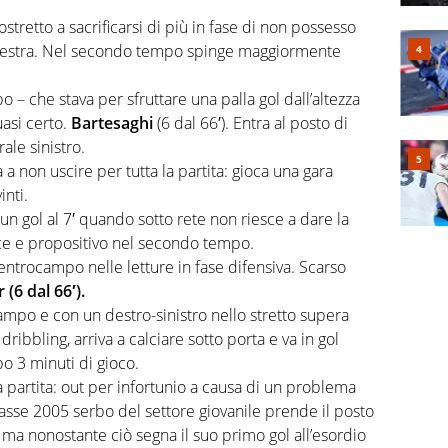
tretto a sacrificarsi di più in fase di non possesso
la destra. Nel secondo tempo spinge maggiormente
 – che stava per sfruttare una palla gol dall’altezza
uasi certo.
Bartesaghi
(6 dal 66′). Entra al posto di
ale sinistro.
sa a non uscire per tutta la partita: gioca una gara
inti.
un gol al 7′ quando sotto rete non riesce a dare la
loce e propositivo nel secondo tempo.
entrocampo nelle letture in fase difensiva. Scarso
(6 dal 66′).
mpo e con un destro-sinistro nello stretto supera
 dribbling, arriva a calciare sotto porta e va in gol
o 3 minuti di gioco.
a partita: out per infortunio a causa di un problema
lasse 2005 serbo del settore giovanile prende il posto
a ma nonostante ciò segna il suo primo gol all’esordio