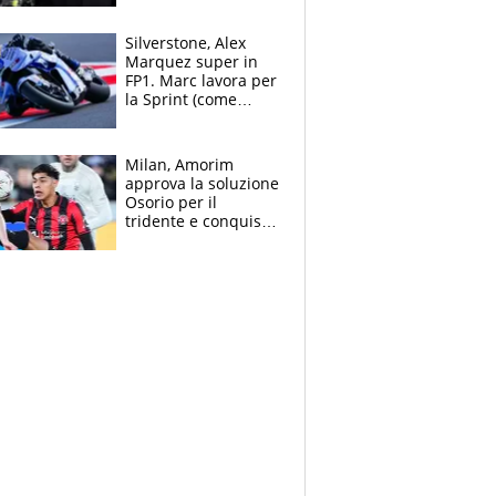
Silverstone, Alex
Marquez super in
FP1. Marc lavora per
la Sprint (come
Martin), bene
Bezzecchi
Milan, Amorim
approva la soluzione
Osorio per il
tridente e conquista
Jashari: la frecciata
dello svizzero all'ex
Allegri