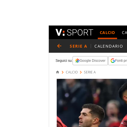
CALCIO
C
SERIE A
CALENDARIO
Seguici su:
Google Discover
Fonti pr
CALCIO
SERIE A