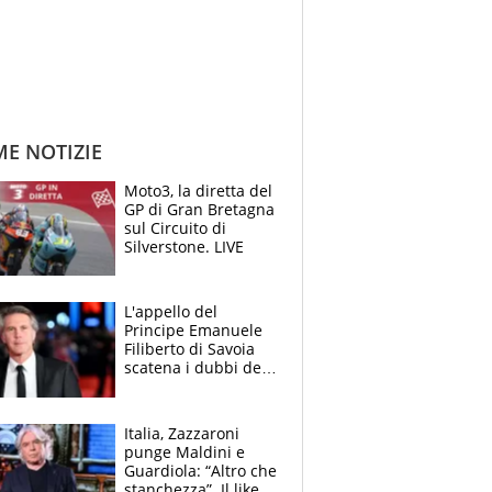
ME NOTIZIE
Moto3, la diretta del
GP di Gran Bretagna
sul Circuito di
Silverstone. LIVE
L'appello del
Principe Emanuele
Filiberto di Savoia
scatena i dubbi dei
tifosi: "E' una
trappola"
Italia, Zazzaroni
punge Maldini e
Guardiola: “Altro che
stanchezza”. Il like