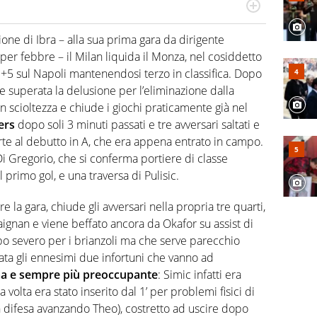
port in tutte le sfaccettature. Tocca l'apice quando ha
rviste ai grandi protagonisti
one di Ibra – alla sua prima gara da dirigente
er febbre – il Milan liquida il Monza, nel cosiddetto
l +5 sul Napoli mantenendosi terzo in classifica. Dopo
 e superata la delusione per l’eliminazione dalla
n scioltezza e chiude i giochi praticamente già nel
ers
dopo soli 3 minuti passati e tre avversari saltati e
arte al debutto in A, che era appena entrato in campo.
 Gregorio, che si conferma portiere di classe
 primo gol, e una traversa di Pulisic.
e la gara, chiude gli avversari nella propria tre quarti,
ignan e viene beffato ancora da Okafor su assist di
po severo per i brianzoli ma che serve parecchio
nata gli ennesimi due infortuni che vanno ad
ma e sempre più preoccupante
: Simic infatti era
 volta era stato inserito dal 1’ per problemi fisici di
n difesa avanzando Theo), costretto ad uscire dopo