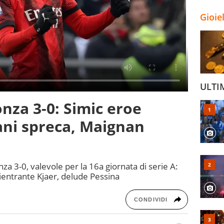
Gioie
ULTI
nza 3-0: Simic eroe
pani spreca, Maignan
nza 3-0, valevole per la 16a giornata di serie A:
 rientrante Kjaer, delude Pessina
CONDIVIDI