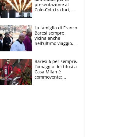
presentazione al
Colo-Colo tra luci,
spettacolo, elicotteri
e paracadutisti
La famiglia di Franco
Baresi sempre
vicina anche
nell'ultimo viaggio,
la moglie Maura, i
figli e i suoi cari
circondati
Baresi 6 per sempre,
dall'affetto dei tifosi
l'omaggio dei tifosi a
Casa Milan è
commovente:
maglie, bandiere,
sciarpe, lacrime e
bigliettini