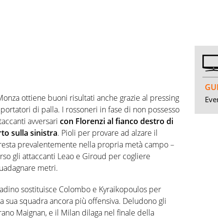
GUI
 Monza ottiene buoni risultati anche grazie al pressing
Even
portatori di palla. I rossoneri in fase di non possesso
taccanti avversari
con Florenzi al fianco destro di
o sulla sinistra
. Pioli per provare ad alzare il
 resta prevalentemente nella propria metà campo –
erso gli attaccanti Leao e Giroud per cogliere
guadagnare metri.
ladino sostituisce Colombo e Kyraikopoulos per
a sua squadra ancora più offensiva. Deludono gli
no Maignan, e il Milan dilaga nel finale della