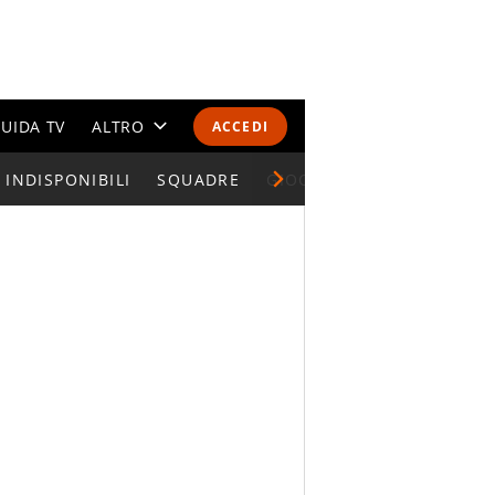
UIDA TV
ALTRO
ACCEDI
INDISPONIBILI
CALENDARI E CLASSIFICHE
SQUADRE
GIOCATORI SERIE A
ALTRI SPORT
MONDIALI 2026
OLIMPIADI
GOSSIP
LIFESTYLE