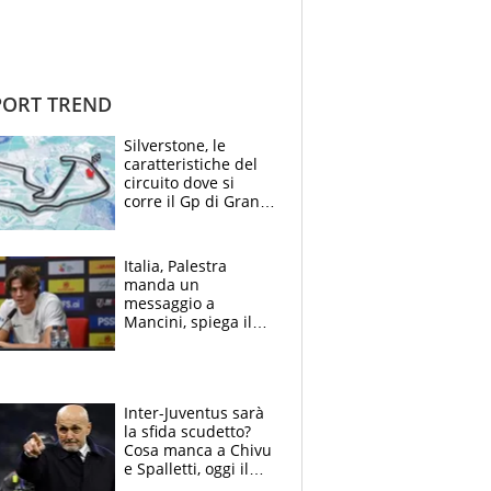
ORT TREND
Silverstone, le
caratteristiche del
circuito dove si
corre il Gp di Gran
Bretagna del
Motomondiale
Italia, Palestra
manda un
messaggio a
Mancini, spiega il
motivo del no
all’Inter e lancia
l'alleanza con
Donnarumma
Inter-Juventus sarà
la sfida scudetto?
Cosa manca a Chivu
e Spalletti, oggi il
primo antipasto