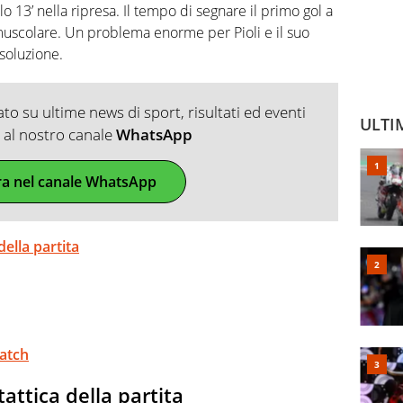
o 13’ nella ripresa. Il tempo di segnare il primo gol a
muscolare. Un problema enorme per Pioli e il suo
 soluzione.
o su ultime news di sport, risultati ed eventi
ULTI
ti al nostro canale
WhatsApp
ra nel canale WhatsApp
della partita
match
attica della partita