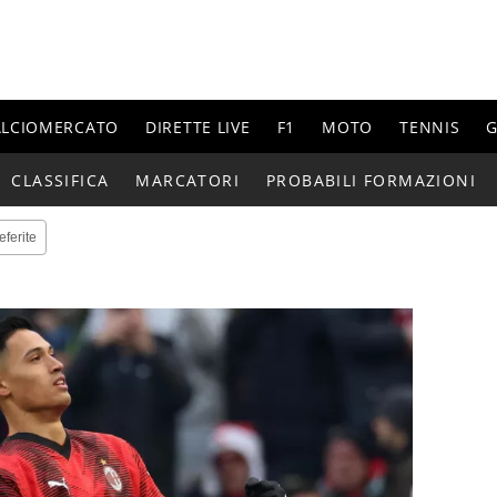
ALCIOMERCATO
DIRETTE LIVE
F1
MOTO
TENNIS
G
CLASSIFICA
MARCATORI
PROBABILI FORMAZIONI
eferite