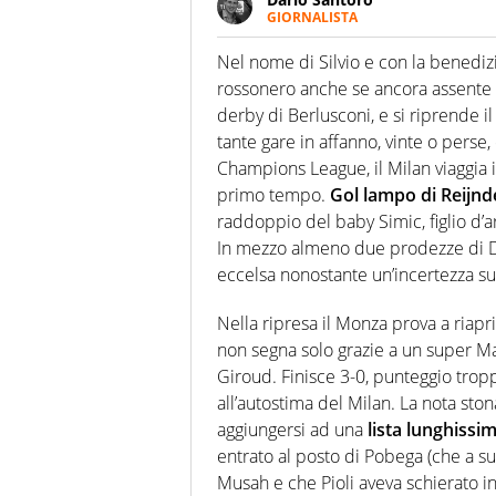
GIORNALISTA
Scrive, commenta, racconta lo s
modo di concentrarsi sulle inte
Nel nome di Silvio e con la benedizi
rossonero anche se ancora assente p
derby di Berlusconi, e si riprende i
tante gare in affanno, vinte o perse,
Champions League, il Milan viaggia i
primo tempo.
Gol lampo di Reijnd
raddoppio del baby Simic, figlio d’
In mezzo almeno due prodezze di Di
eccelsa nonostante un’incertezza sul
Nella ripresa il Monza prova a riaprir
non segna solo grazie a un super Ma
Giroud. Finisce 3-0, punteggio trop
all’autostima del Milan. La nota sto
aggiungersi ad una
lista lunghissi
entrato al posto di Pobega (che a sua
Musah e che Pioli aveva schierato i