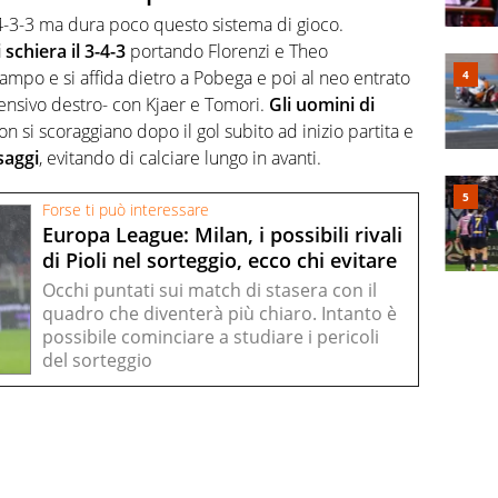
l 4-3-3 ma dura poco questo sistema di gioco.
i schiera il 3-4-3
portando Florenzi e Theo
mpo e si affida dietro a Pobega e poi al neo entrato
ensivo destro- con Kjaer e Tomori.
Gli uomini di
 non si scoraggiano dopo il gol subito ad inizio partita e
saggi
, evitando di calciare lungo in avanti.
Forse ti può interessare
Europa League: Milan, i possibili rivali
di Pioli nel sorteggio, ecco chi evitare
Occhi puntati sui match di stasera con il
quadro che diventerà più chiaro. Intanto è
possibile cominciare a studiare i pericoli
del sorteggio