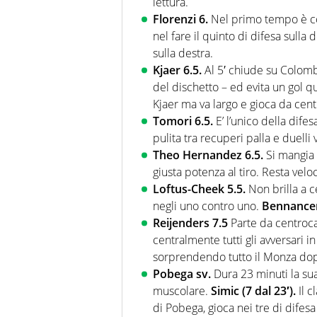
lettura.
Florenzi 6.
Nel primo tempo è cos
nel fare il quinto di difesa sul
sulla destra.
Kjaer 6.5.
Al 5′ chiude su Colombo
del dischetto – ed evita un gol q
Kjaer ma va largo e gioca da centr
Tomori 6.5.
E’ l’unico della dife
pulita tra recuperi palla e duelli v
Theo Hernandez 6.5.
Si mangia 
giusta potenza al tiro. Resta ve
Loftus-Cheek 5.5.
Non brilla a c
negli uno contro uno.
Bennancer 
Reijenders 7.5
Parte da centroca
centralmente tutti gli avversari in
sorprendendo tutto il Monza dop
Pobega sv.
Dura 23 minuti la su
muscolare.
Simic (7 dal 23′).
Il c
di Pobega, gioca nei tre di difes