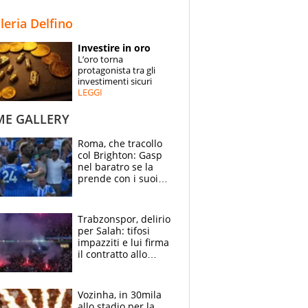
STORIE
lleria Delfino
SPECIALI
Investire in oro
L’oro torna
ESPERTI
protagonista tra gli
investimenti sicuri
LEGGI
CONTATTI
ME GALLERY
Roma, che tracollo
col Brighton: Gasp
nel baratro se la
prende con i suoi
cambiando tutti
Trabzonspor, delirio
per Salah: tifosi
impazziti e lui firma
il contratto allo
stadio
Vozinha, in 30mila
allo stadio per la