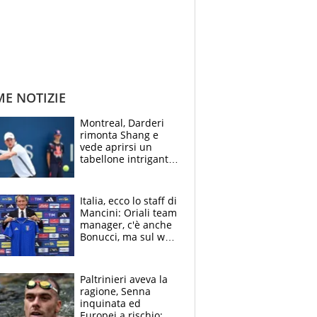
ME NOTIZIE
Montreal, Darderi
rimonta Shang e
vede aprirsi un
tabellone intrigante:
"Penso solo a
Borges, ma sono
felice del mio livello"
Italia, ecco lo staff di
Mancini: Oriali team
manager, c'è anche
Bonucci, ma sul web
infuria la polemica
Paltrinieri aveva la
ragione, Senna
inquinata ed
Europei a rischio: