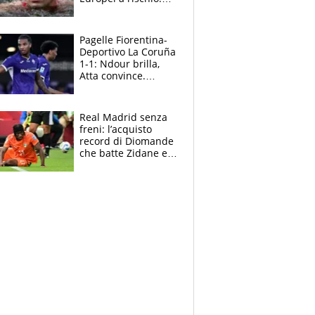
allenamenti fermi,
cosa succede
adesso
Pagelle Fiorentina-
Deportivo La Coruña
1-1: Ndour brilla,
Atta convince.
Pongracic rovina
tutto nel finale
Real Madrid senza
freni: l’acquisto
record di Diomande
che batte Zidane e
Ronaldo. Vinicius
rinnova: le cifre