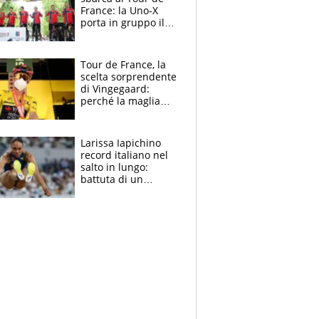
France: la Uno-X
porta in gruppo il
rito della Norvegia
di Haaland e
compagni
Tour de France, la
scelta sorprendente
di Vingegaard:
perché la maglia
gialla indossa la
mascherina, il
rischio da evitare
Larissa Iapichino
record italiano nel
salto in lungo:
battuta di un
centimetro mamma
Fiona May