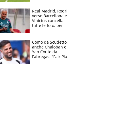
pazzi dell’azzurro
Real Madrid, Rodri
verso Barcellona e
Vinicius cancella
tutte le foto: per
Mourinho due grane
da risolvere
Como da Scudetto,
anche Chalobah e
Yan Couto da
Fabregas. "Fair Play
Finanziario?
Pagheremo la
multa"