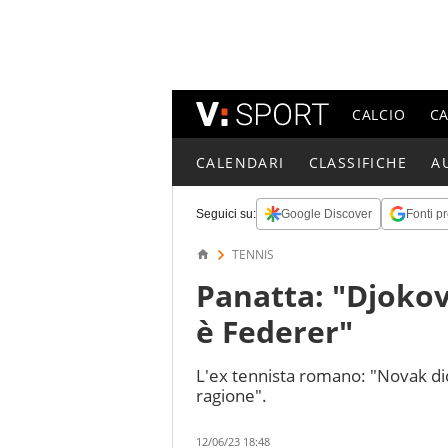
CALCIO
C
CALENDARI
CLASSIFICHE
A
Seguici su:
Google Discover
Fonti pr
TENNIS
Panatta: "Djokov
è Federer"
L'ex tennista romano: "Novak dic
ragione".
12/06/23 18:48