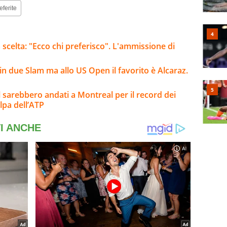
eferite
 scelta: "Ecco chi preferisco". L'ammissione di
n due Slam ma allo US Open il favorito è Alcaraz.
 sarebbero andati a Montreal per il record dei
olpa dell’ATP