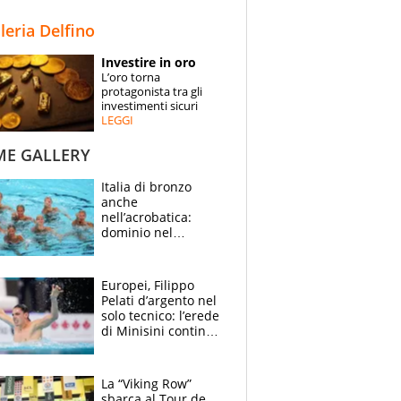
STORIE
lleria Delfino
SPECIALI
Investire in oro
L’oro torna
ESPERTI
protagonista tra gli
investimenti sicuri
LEGGI
CONTATTI
ME GALLERY
Italia di bronzo
anche
nell’acrobatica:
dominio nel
medagliere, ora
tocca a Ceccon, Curti
e compagni
Europei, Filippo
continuare
Pelati d’argento nel
solo tecnico: l’erede
di Minisini continua
a stupire, Los
Angeles è già nel
mirino
La “Viking Row”
sbarca al Tour de