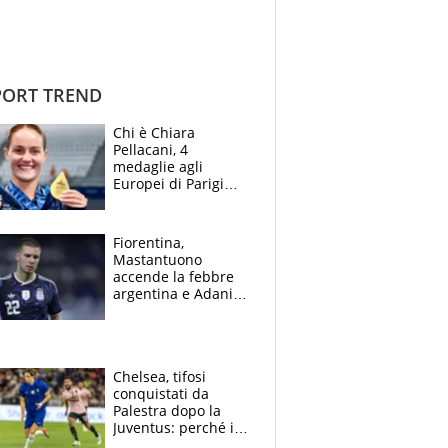
ORT TREND
Chi è Chiara
Pellacani, 4
medaglie agli
Europei di Parigi
2026, papà
Giampaolo
giornalista, mamma
Fiorentina,
insegnante e il
Mastantuono
fratello calciatore
accende la febbre
argentina e Adani
impazzisce. Ma
Antognoni ‘rovina la
festa’ a Commisso
Chelsea, tifosi
conquistati da
Palestra dopo la
Juventus: perché i
fan dei Blues sono