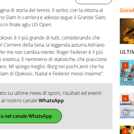
Gioie
ina di storia del tennis. Il serbo, con la vittoria al
mo Slam in carriera e adesso segue il Grande Slam,
o in finale aglu US Open.
okovic è il più grande di tutti, considerando che
el Corriere della Sera, la leggenda azzurra Adriano
ULTI
“Per me non cambia niente: Roger Federer è il più
 estetica. E nemmeno di statistiche, che piacciono
ano. Mi spiego meglio: Borg nei pochi anni che ha
 Slam di Djokovic, Nadal e Federer messi insieme”.
o su ultime news di sport, risultati ed eventi
ti al nostro canale
WhatsApp
ra nel canale WhatsApp