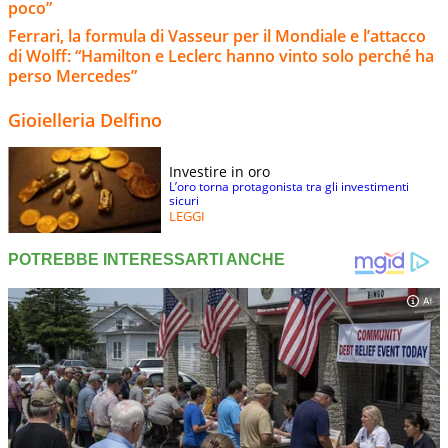
poco”
Ferrari, la formula di Vasseur per il Mondiale e l’attacco
di Wolff: “Hamilton e Leclerc hanno vinto solo perché ha
perso Mercedes”
Gioielleria Delfino
Investire in oro
L’oro torna protagonista tra gli investimenti
sicuri
LEGGI