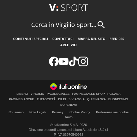
Cerca in Virgilio Sport...
CONTENUTI SPECIALI
CONTATTACI
MAPPA DEL SITO
FEED RSS
ARCHIVIO
LIBERO
VIRGILIO
PAGINEGIALLE
PAGINEGIALLE SHOP
PGCASA
PAGINEBIANCHE
TUTTOCITTÀ
DILEI
SIVIAGGIA
QUIFINANZA
BUONISSIMO
SUPEREVA
Chi siamo
Note Legali
Privacy
Cookie Policy
Preferenze sui cookie
Aiuto
© Italiaonline S.p.A. 2026
Direzione e coordinamento di Libero Acquisition S.á r.l.
P. IVA 03970540963