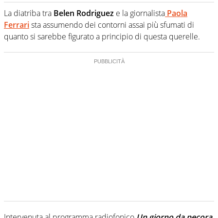
Giornalista professionista dal 2007, scrive per curiosità
personale e necessità: soprattutto di calcio, di sport e dei
La diatriba tra
Belen Rodriguez
e la giornalista
Paola
suoi protagonisti, concedendosi innocenti evasioni
Ferrari
sta assumendo dei contorni assai più sfumati di
nell'ambito della creazione di format. Un tempo ala
quanto si sarebbe figurato a principio di questa querelle.
destra, oggi si sente a suo agio nel ruolo di libero. Cura
una classifica riservata dei migliori 5 calciatori di sempre.
Intervenuta al programma radiofonico
Un giorno da pecora
,