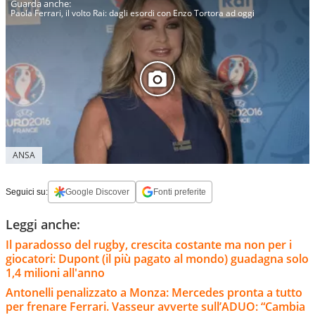
Paola Ferrari, il volto Rai: dagli esordi con Enzo Tortora ad oggi
ANSA
Seguici su:
Google Discover
Fonti preferite
Leggi anche:
Il paradosso del rugby, crescita costante ma non per i
giocatori: Dupont (il più pagato al mondo) guadagna solo
1,4 milioni all'anno
Antonelli penalizzato a Monza: Mercedes pronta a tutto
per frenare Ferrari. Vasseur avverte sull’ADUO: “Cambia