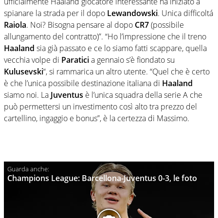
ufficialmente
Haaland
giocatore interessante ha iniziato a
spianare la strada per il dopo
Lewandowski
. Unica difficoltá
Raiola
. Noi? Bisogna pensare al dopo
CR7
(possibile
allungamento del contratto)”. “Ho l’impressione che il treno
Haaland
sia già passato e ce lo siamo fatti scappare, quella
vecchia volpe di
Paratici
a gennaio s’è fiondato su
Kulusevski
“, si rammarica un altro utente. “Quel che è certo
è che l’unica possibile destinazione italiana di
Haaland
siamo noi. La
Juventus
è l’unica squadra della serie A che
può permettersi un investimento così alto tra prezzo del
cartellino, ingaggio e bonus”, è la certezza di Massimo.
Champions League: Barcellona-Juventus 0-3, le foto