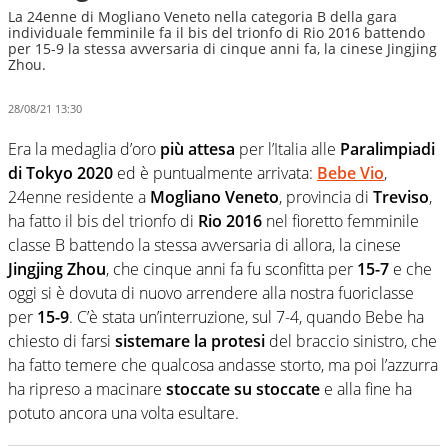
La 24enne di Mogliano Veneto nella categoria B della gara
individuale femminile fa il bis del trionfo di Rio 2016 battendo
per 15-9 la stessa avversaria di cinque anni fa, la cinese Jingjing
Zhou.
28/08/21 13:30
Era la medaglia d’oro
più attesa
per l’Italia alle
Paralimpiadi
di Tokyo 2020
ed è puntualmente arrivata:
Bebe Vio
,
24enne residente a
Mogliano Veneto
, provincia di
Treviso
,
ha fatto il bis del trionfo di
Rio 2016
nel fioretto femminile
classe B battendo la stessa avversaria di allora, la cinese
Jingjing Zhou
, che cinque anni fa fu sconfitta per
15-7
e che
oggi si è dovuta di nuovo arrendere alla nostra fuoriclasse
per
15-9
. C’è stata un’interruzione, sul 7-4, quando Bebe ha
chiesto di farsi
sistemare la protesi
del braccio sinistro, che
ha fatto temere che qualcosa andasse storto, ma poi l’azzurra
ha ripreso a macinare
stoccate su stoccate
e alla fine ha
potuto ancora una volta esultare.