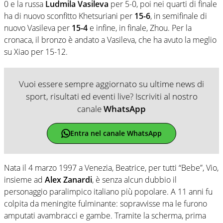
0 e la russa
Ludmila Vasileva
per 5-0, poi nei quarti di finale
ha di nuovo sconfitto Khetsuriani per
15-6
, in semifinale di
nuovo Vasileva per
15-4
e infine, in finale, Zhou. Per la
cronaca, il bronzo è andato a Vasileva, che ha avuto la meglio
su Xiao per 15-12.
Vuoi essere sempre aggiornato su ultime news di
sport, risultati ed eventi live? Iscriviti al nostro
canale
WhatsApp
Entra nel canale WhatsApp
Nata il 4 marzo 1997 a Venezia, Beatrice, per tutti “Bebe”, Vio,
insieme ad
Alex Zanardi
, è senza alcun dubbio il
personaggio paralimpico italiano più popolare. A 11 anni fu
colpita da meningite fulminante: sopravvisse ma le furono
amputati avambracci e gambe. Tramite la scherma, prima