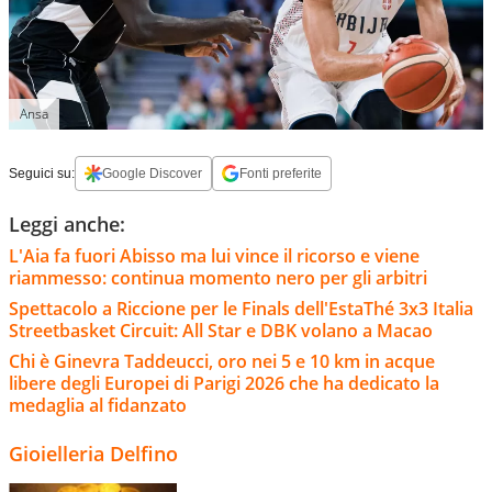
Ansa
Seguici su:
Google Discover
Fonti preferite
Leggi anche:
L'Aia fa fuori Abisso ma lui vince il ricorso e viene
riammesso: continua momento nero per gli arbitri
Spettacolo a Riccione per le Finals dell'EstaThé 3x3 Italia
Streetbasket Circuit: All Star e DBK volano a Macao
Chi è Ginevra Taddeucci, oro nei 5 e 10 km in acque
libere degli Europei di Parigi 2026 che ha dedicato la
medaglia al fidanzato
Gioielleria Delfino