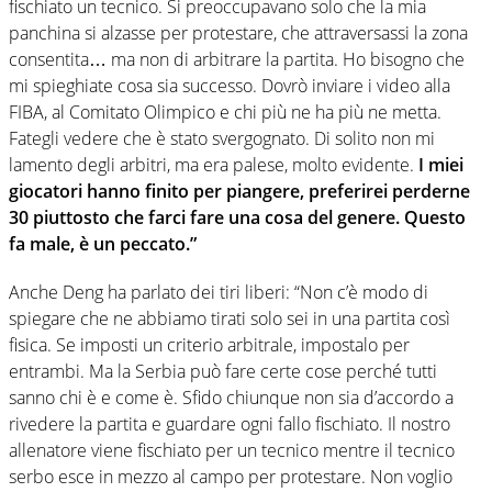
fischiato un tecnico. Si preoccupavano solo che la mia
panchina si alzasse per protestare, che attraversassi la zona
consentita… ma non di arbitrare la partita. Ho bisogno che
mi spieghiate cosa sia successo. Dovrò inviare i video alla
FIBA, al Comitato Olimpico e chi più ne ha più ne metta.
Fategli vedere che è stato svergognato. Di solito non mi
lamento degli arbitri, ma era palese, molto evidente.
I miei
giocatori hanno finito per piangere, preferirei perderne
30 piuttosto che farci fare una cosa del genere. Questo
fa male, è un peccato.”
Anche Deng ha parlato dei tiri liberi: “Non c’è modo di
spiegare che ne abbiamo tirati solo sei in una partita così
fisica. Se imposti un criterio arbitrale, impostalo per
entrambi. Ma la Serbia può fare certe cose perché tutti
sanno chi è e come è. Sfido chiunque non sia d’accordo a
rivedere la partita e guardare ogni fallo fischiato. Il nostro
allenatore viene fischiato per un tecnico mentre il tecnico
serbo esce in mezzo al campo per protestare. Non voglio