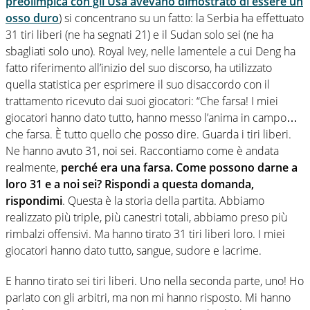
preolimpica con gli Usa avevano dimostrato di essere un
osso duro
) si concentrano su un fatto: la Serbia ha effettuato
31 tiri liberi (ne ha segnati 21) e il Sudan solo sei (ne ha
sbagliati solo uno). Royal Ivey, nelle lamentele a cui Deng ha
fatto riferimento all’inizio del suo discorso, ha utilizzato
quella statistica per esprimere il suo disaccordo con il
trattamento ricevuto dai suoi giocatori: “Che farsa! I miei
giocatori hanno dato tutto, hanno messo l’anima in campo…
che farsa. È tutto quello che posso dire. Guarda i tiri liberi.
Ne hanno avuto 31, noi sei. Raccontiamo come è andata
realmente,
perché era una farsa. Come possono darne a
loro 31 e a noi sei? Rispondi a questa domanda,
rispondimi
. Questa è la storia della partita. Abbiamo
realizzato più triple, più canestri totali, abbiamo preso più
rimbalzi offensivi. Ma hanno tirato 31 tiri liberi loro. I miei
giocatori hanno dato tutto, sangue, sudore e lacrime.
E hanno tirato sei tiri liberi. Uno nella seconda parte, uno! Ho
parlato con gli arbitri, ma non mi hanno risposto. Mi hanno