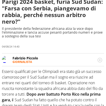
Parigi 2024 basket, furia Sud Sudan:
"Farsa con Serbia, piangevamo di
rabbia, perché nessun arbitro
nero?"
Il presidente della federazione africana alza la voce dopo
l'eliminazione e lancia accuse pesanti portando numeri e prove
a sostegno della sua tesi
04/08/24 14:40
Fabrizio Piccolo
GIORNALISTA
Nella sua carriera ha seguito numerose manifestazioni
sportive e collaborato con agenzie e testate. Esperienza,
Essersi qualificati per le Olimpiadi era stato già un successo
competenza, conoscenza e memoria storica. Si occupa
clamoroso per il Sud Sudan ma il sogno era riuscire ad
prevalentemente di calcio
entrare nei quarti del torneo di basket. Operazione non
riuscita nonostante la squadra africana abbia dato del filo da
torcere a tutti.
Dopo aver battuto Porto Rico nella prima
gara, i
l Sud Sudan ha fatto quello che ha potuto contro il
dream team degli Stati Uniti e ha venduto cara la pelle con la