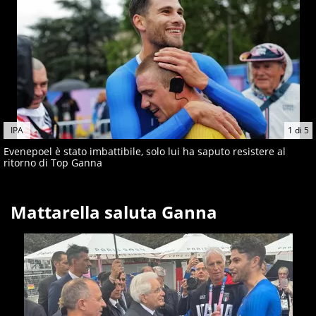
giornalisti ed esperti di sport abili sia nel gioco di
rimessa quando intercettano le notizie e le rilanciano
verso la rete, sia nella costruzione dal basso quando
creano contenuti 100% originali ed esclusivi.
IPA
1
di
5
Evenepoel è stato imbattibile, solo lui ha saputo resistere al
ritorno di Top Ganna
Mattarella saluta Ganna