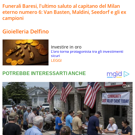
Funerali Baresi, l'ultimo saluto al capitano del Milan
eterno numero 6: Van Basten, Maldini, Seedorf e gli ex
campioni
Gioielleria Delfino
Investire in oro
L’oro torna protagonista tra gli investimenti
sicuri
LEGGI