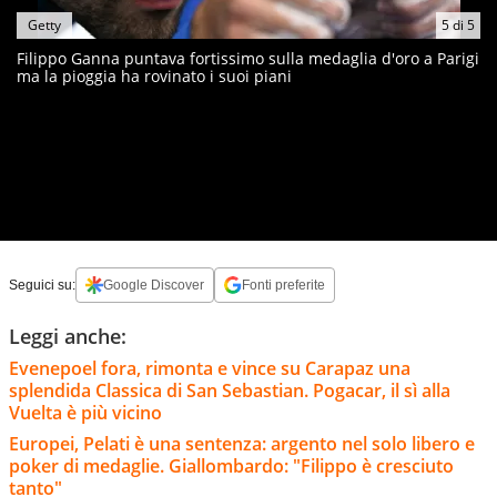
Getty
5
di
5
Filippo Ganna puntava fortissimo sulla medaglia d'oro a Parigi
ma la pioggia ha rovinato i suoi piani
Seguici su:
Google Discover
Fonti preferite
Leggi anche:
Evenepoel fora, rimonta e vince su Carapaz una
splendida Classica di San Sebastian. Pogacar, il sì alla
Vuelta è più vicino
Europei, Pelati è una sentenza: argento nel solo libero e
poker di medaglie. Giallombardo: "Filippo è cresciuto
tanto"