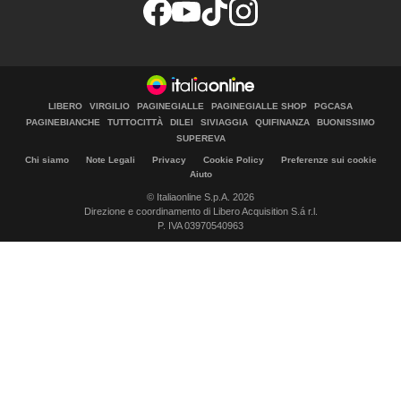
LIBERO
VIRGILIO
PAGINEGIALLE
PAGINEGIALLE SHOP
PGCASA
PAGINEBIANCHE
TUTTOCITTÀ
DILEI
SIVIAGGIA
QUIFINANZA
BUONISSIMO
SUPEREVA
Chi siamo
Note Legali
Privacy
Cookie Policy
Preferenze sui cookie
Aiuto
© Italiaonline S.p.A. 2026
Direzione e coordinamento di Libero Acquisition S.á r.l.
P. IVA 03970540963