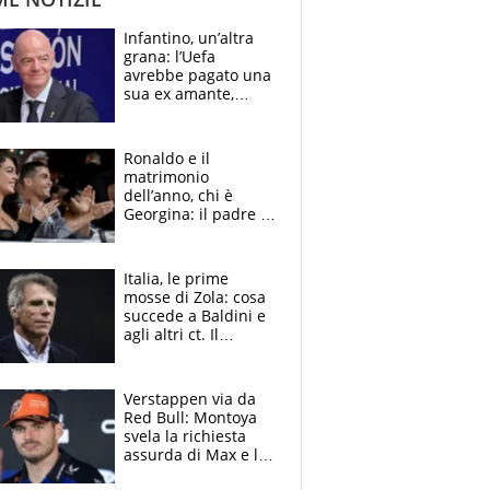
Infantino, un’altra
grana: l’Uefa
avrebbe pagato una
sua ex amante,
scoppia lo scandalo
Ronaldo e il
matrimonio
dell’anno, chi è
Georgina: il padre in
galera, l’incontro da
Gucci e il boom
social
Italia, le prime
mosse di Zola: cosa
succede a Baldini e
agli altri ct. Il
Borussia tenta un
altro sgarbo agli
azzurri
Verstappen via da
Red Bull: Montoya
svela la richiesta
assurda di Max e lo
avverte: “Sicuro