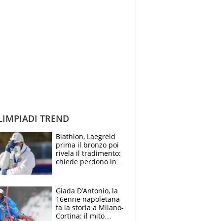
IMPIADI TREND
Biathlon, Laegreid
prima il bronzo poi
rivela il tradimento:
chiede perdono in
lacrime. La replica
della fidanzata
Giada D’Antonio, la
16enne napoletana
fa la storia a Milano-
Cortina: il mito