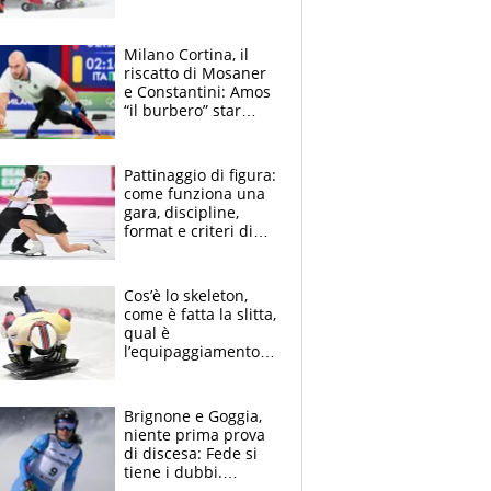
Shiffrin, il sogno e le
polemiche
Milano Cortina, il
riscatto di Mosaner
e Constantini: Amos
“il burbero” star
anche sui social e
ora la sfilata con
Brignone
Pattinaggio di figura:
come funziona una
gara, discipline,
format e criteri di
punteggio
Cos’è lo skeleton,
come è fatta la slitta,
qual è
l’equipaggiamento e
come funziona una
gara
Brignone e Goggia,
niente prima prova
di discesa: Fede si
tiene i dubbi.
Sventato attacco