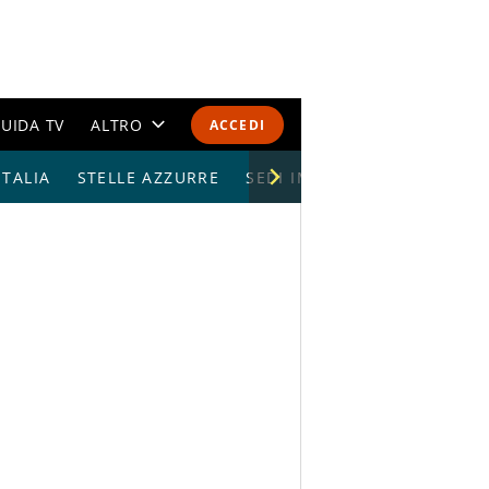
UIDA TV
ALTRO
ACCEDI
TALIA
STELLE AZZURRE
CALENDARI E CLASSIFICHE
SEDI IMPIANTI
ALTRI SPORT
MONDIALI 2026
OLIMPIADI
GOSSIP
LIFESTYLE