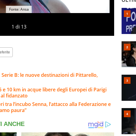
Fonte: Ansa
1
di
13
eferite
Serie B: le nuove destinazioni di Pittarello,
 e 10 km in acque libere degli Europei di Parigi
al fidanzato
ri tra l’incubo Senna, l’attacco alla Federazione e
biamo paura”