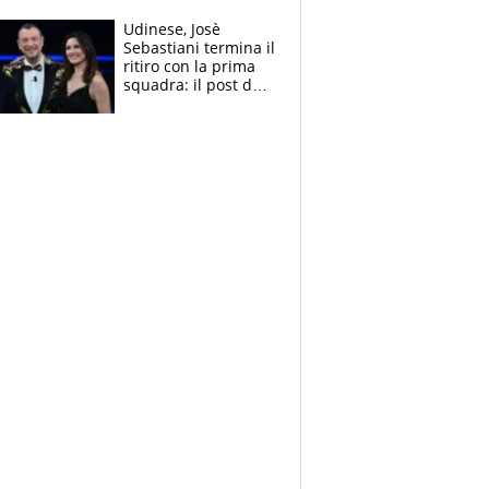
Mercedes e
McLaren siano
Udinese, Josè
meglio?”
Sebastiani termina il
ritiro con la prima
squadra: il post del
figlio di Amadeus e
Sanremo sullo
sfondo