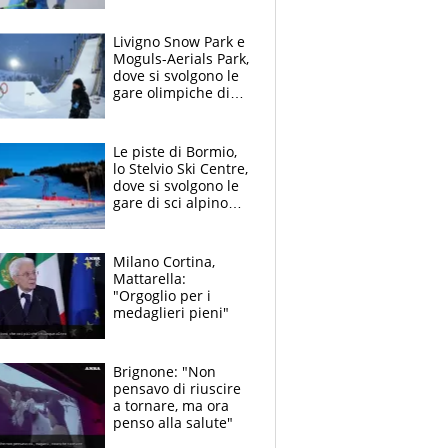
hacker a Milano-
Cortina
Livigno Snow Park e
Moguls-Aerials Park,
dove si svolgono le
gare olimpiche di
Snowboard e
Freestyle
Le piste di Bormio,
lo Stelvio Ski Centre,
dove si svolgono le
gare di sci alpino
maschile alle
Olimpiadi
Milano Cortina,
Mattarella:
"Orgoglio per i
medaglieri pieni"
Brignone: "Non
pensavo di riuscire
a tornare, ma ora
penso alla salute"