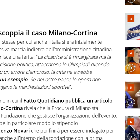
coppia il caso Milano-Cortina
 stesse per cui anche l’Italia si era inizialmente
iva marcia indietro dell’amministrazione cittadina.
isce una ferita: “
La cicatrice si è rimarginata ma la
decisione politica, attaccarono le Olimpiadi dicendo
 un errore clamoroso, la città ne avrebbe
 un esempio
. Se nel ostro paese le opera non
ngano le manifestazioni sportive
”.
no in cui il
Fatto Quotidiano pubblica un articolo
no-Cortina
rivela che la Procura di Milano sta
 Fondazione che gestisce l’organizzazione dell’evento.
bbe in particolare modo lo stipendio
cenzo Novari
che poi finirà per essere indagato per
nche all’interno della fondazione con la prima