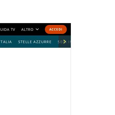
UIDA TV
ALTRO
ACCEDI
TALIA
STELLE AZZURRE
CALENDARI E CLASSIFICHE
SEDI IMPIANTI
ALTRI SPORT
MONDIALI 2026
OLIMPIADI
GOSSIP
LIFESTYLE