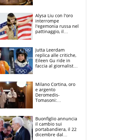
Bulbarelli, la gaffe, il
dissing Rai sullo sci
di fondo
Alysa Liu con l'oro
interrompe
l'egemonia russa nel
pattinaggio, il
ritorno trionfale
messaggio al
presidente Donald
Jutta Leerdam
Trump
replica alle critiche,
Eileen Gu ride in
faccia al giornalista:
la rivolta delle star
olimpiche
Milano Cortina, oro
e argento
Deromedis-
Tomasoni:
l'accoglienza a Casa
Italia
Buonfiglio annuncia
il cambio sui
portabandiera, il 22
dicembre dal
presidente