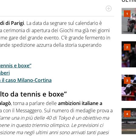
hanno segreti: basket, football, baseball e la capacità
ve altri non vedono granché
i di Parigi
. La data da segnare sul calendario è
la cerimonia di apertura dei Giochi ma già nei giorni
ime gare del grande evento. C’è grande fermento in
ù grande spedizione azzurra della storia superando
tennis e boxe”
beri
il caso Milano-Cortina
lto da tennis e boxe”
alagò
, torna a parlare delle
ambizioni italiane a
sta con il Messaggero. Sul numero di medaglie prova a
Farne una in più delle 40 di Tokyo è un obiettivo ma
ne in questo triennio olimpico. Le previsioni ci
izione ma negli ultimi anni sono arrivati tanti paesi