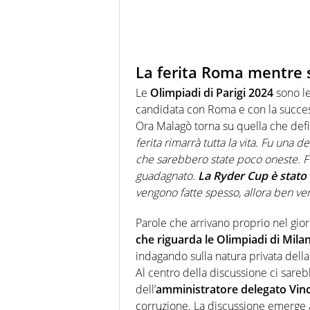
La ferita Roma mentre s
Le
Olimpiadi di Parigi 2024
sono le
candidata con Roma e con la success
Ora Malagò torna su quella che defin
ferita rimarrà tutta la vita. Fu una 
che sarebbero state poco oneste. Fu
guadagnato.
La Ryder Cup è stato
vengono fatte spesso, allora ben ve
Parole che arrivano proprio nel gior
che riguarda le Olimpiadi di Mila
indagando sulla natura privata della
Al centro della discussione ci sare
dell’
amministratore delegato Vin
corruzione. La discussione emerge a