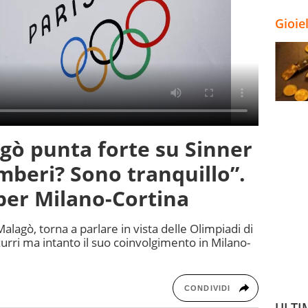
Gioie
agò punta forte su Sinner
amberi? Sono tranquillo”.
per Milano-Cortina
alagò, torna a parlare in vista delle Olimpiadi di
azzurri ma intanto il suo coinvolgimento in Milano-
CONDIVIDI
ULTI