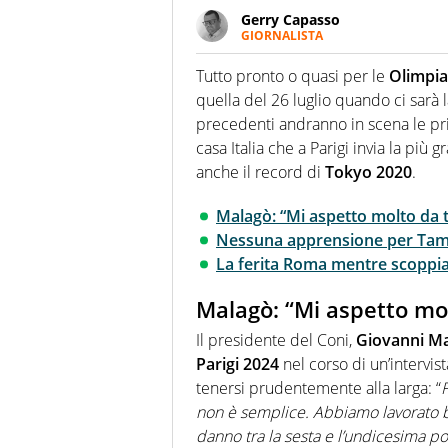
Gerry Capasso
GIORNALISTA
Per lui gli sport americani non 
innata di trovare la notizia do
Tutto pronto o quasi per le
Olimpiad
quella del 26 luglio quando ci sarà 
precedenti andranno in scena le pr
casa Italia che a Parigi invia la pi
anche il record di
Tokyo 2020
.
Malagò: “Mi aspetto molto da 
Nessuna apprensione per Tam
La ferita Roma mentre scoppia 
Malagò: “Mi aspetto mo
Il presidente del Coni,
Giovanni M
Parigi 2024
nel corso di un’intervi
tenersi prudentemente alla larga: “
non è semplice. Abbiamo lavorato be
danno tra la sesta e l’undicesima pos