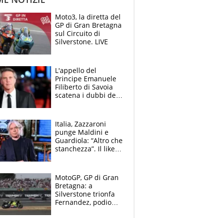
Moto3, la diretta del
GP di Gran Bretagna
sul Circuito di
Silverstone. LIVE
L'appello del
Principe Emanuele
Filiberto di Savoia
scatena i dubbi dei
tifosi: "E' una
trappola"
Italia, Zazzaroni
punge Maldini e
Guardiola: “Altro che
stanchezza”. Il like
di Mancini e le
polemiche sui social
MotoGP, GP di Gran
Bretagna: a
Silverstone trionfa
Fernandez, podio
tutto Aprilia.