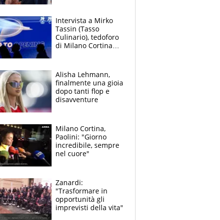
Mattarella
Intervista a Mirko
Tassin (Tasso
Culinario), tedoforo
di Milano Cortina
2026: "Credo in
Federica Brignone"
Alisha Lehmann,
finalmente una gioia
dopo tanti flop e
disavventure
Milano Cortina,
Paolini: "Giorno
incredibile, sempre
nel cuore"
Zanardi:
"Trasformare in
opportunità gli
imprevisti della vita"