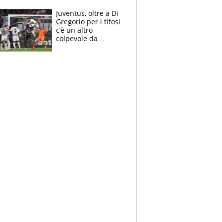
Bezzecchi stremato
ed eroico
Juventus, oltre a Di
Gregorio per i tifosi
c’è un altro
colpevole da
mandar via