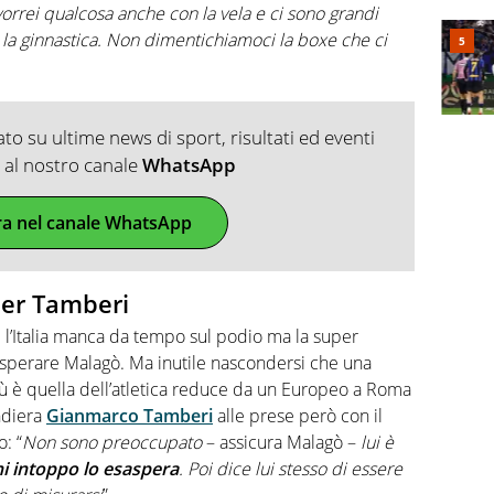
vorrei qualcosa anche con la vela e ci sono grandi
la ginnastica. Non dimentichiamoci la boxe che ci
o su ultime news di sport, risultati ed eventi
ti al nostro canale
WhatsApp
ra nel canale WhatsApp
er Tamberi
ui l’Italia manca da tempo sul podio ma la super
sperare Malagò. Ma inutile nascondersi che una
più è quella dell’atletica reduce da un Europeo a Roma
ndiera
Gianmarco Tamberi
alle prese però con il
: “
Non sono preoccupato
– assicura Malagò –
lui è
i intoppo lo esaspera
. Poi dice lui stesso di essere