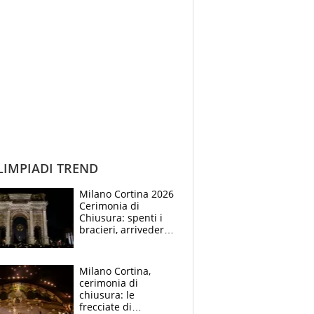
IMPIADI TREND
Milano Cortina 2026
Cerimonia di
Chiusura: spenti i
bracieri, arrivederci
in Francia. Coventry:
"L'Italia ha definito
un nuovo standard"
Milano Cortina,
cerimonia di
chiusura: le
frecciate di