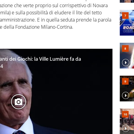
azione che verte proprio sul corrispettivo di Novara
la) e sulla possibilità di eludere il lite del tetto
amministrazione. E in quella seduta prende la parola
te della Fondazione Milano-Cortina.
ianti dei Giochi: la Ville Lumière fa da
24