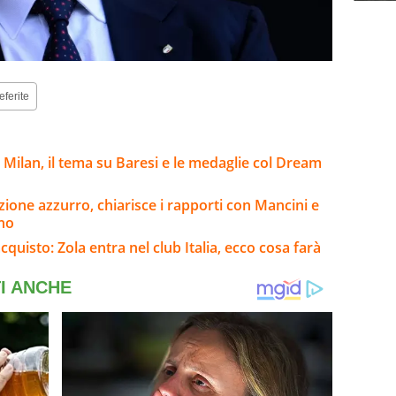
eferite
il Milan, il tema su Baresi e le medaglie col Dream
azione azzurro, chiarisce i rapporti con Mancini e
ino
cquisto: Zola entra nel club Italia, ecco cosa farà