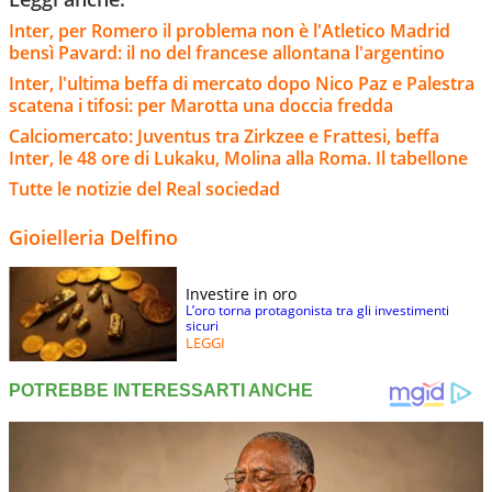
Inter, per Romero il problema non è l'Atletico Madrid
bensì Pavard: il no del francese allontana l'argentino
Inter, l'ultima beffa di mercato dopo Nico Paz e Palestra
scatena i tifosi: per Marotta una doccia fredda
Calciomercato: Juventus tra Zirkzee e Frattesi, beffa
Inter, le 48 ore di Lukaku, Molina alla Roma. Il tabellone
Tutte le notizie del Real sociedad
Gioielleria Delfino
Investire in oro
L’oro torna protagonista tra gli investimenti
sicuri
LEGGI