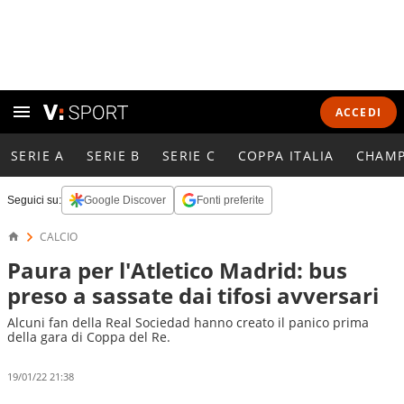
ACCEDI
SERIE A
SERIE B
SERIE C
COPPA ITALIA
CHAMP
Seguici su:
Google Discover
Fonti preferite
CALCIO
Paura per l'Atletico Madrid: bus
preso a sassate dai tifosi avversari
Alcuni fan della Real Sociedad hanno creato il panico prima
della gara di Coppa del Re.
19/01/22 21:38