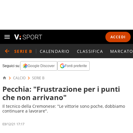
ACCEDI
SERIE B
CALENDARIO
CLASSIFICA
MARCATO
Seguici su:
Google Discover
Fonti preferite
CALCIO
SERIE B
Pecchia: "Frustrazione per i punti
che non arrivano"
Il tecnico della Cremonese: "Le vittorie sono poche, dobbiamo
continuare a lavorare".
03/12/21 17:17