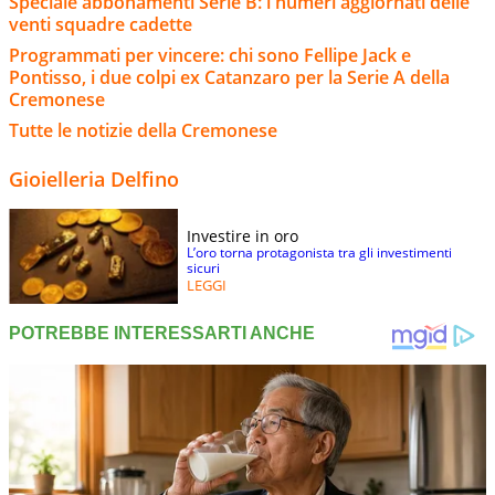
Speciale abbonamenti Serie B: i numeri aggiornati delle
venti squadre cadette
Programmati per vincere: chi sono Fellipe Jack e
Pontisso, i due colpi ex Catanzaro per la Serie A della
Cremonese
Tutte le notizie della Cremonese
Gioielleria Delfino
Investire in oro
L’oro torna protagonista tra gli investimenti
sicuri
LEGGI