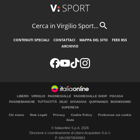
Cerca in Virgilio Sport...
CONTENUTI SPECIALI
CONTATTACI
MAPPA DEL SITO
FEED RSS
ARCHIVIO
LIBERO
VIRGILIO
PAGINEGIALLE
PAGINEGIALLE SHOP
PGCASA
PAGINEBIANCHE
TUTTOCITTÀ
DILEI
SIVIAGGIA
QUIFINANZA
BUONISSIMO
SUPEREVA
Chi siamo
Note Legali
Privacy
Cookie Policy
Preferenze sui cookie
Aiuto
© Italiaonline S.p.A. 2026
Direzione e coordinamento di Libero Acquisition S.á r.l.
P. IVA 03970540963