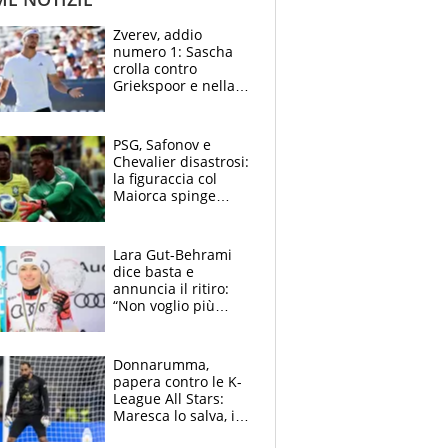
Zverev, addio
numero 1: Sascha
crolla contro
Griekspoor e nella
sfida a due con
Sinner si conferma
terzo. Quanti malori
PSG, Safonov e
a Montreal
Chevalier disastrosi:
la figuraccia col
Maiorca spinge
Suzuki da Luis
Enrique, Juve a
rischio beffa
Lara Gut-Behrami
dice basta e
annuncia il ritiro:
“Non voglio più
gareggiare”. Visita
decisiva per
Brignone
Donnarumma,
papera contro le K-
League All Stars:
Maresca lo salva, i
tifosi del City lo