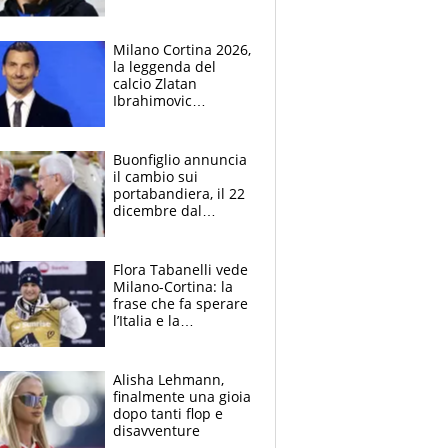
track dell'Italia team
dopo la lite
Milano Cortina 2026,
la leggenda del
calcio Zlatan
Ibrahimovic
tedoforo delle
Olimpiadi Invernali
Buonfiglio annuncia
il cambio sui
portabandiera, il 22
dicembre dal
presidente
Mattarella
Flora Tabanelli vede
Milano-Cortina: la
frase che fa sperare
l’Italia e la
rivelazione sulle
condizioni di
Brignone
Alisha Lehmann,
finalmente una gioia
dopo tanti flop e
disavventure