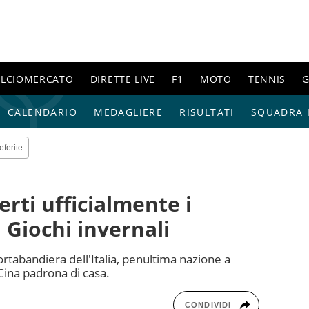
ALCIOMERCATO
DIRETTE LIVE
F1
MOTO
TENNIS
G
CALENDARIO
MEDAGLIERE
RISULTATI
SQUADRA I
eferite
rti ufficialmente i
 Giochi invernali
rtabandiera dell'Italia, penultima nazione a
Cina padrona di casa.
CONDIVIDI