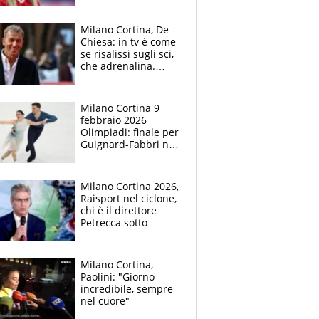
Milano Cortina, De
Chiesa: in tv è come
se risalissi sugli sci,
che adrenalina.
Occhio alla sorpresa
Paris ESCLUSIVA
Milano Cortina 9
febbraio 2026
Olimpiadi: finale per
Guignard-Fabbri nel
pattinaggio,
Mosaner-
Constantini beffati
Milano Cortina 2026,
Raisport nel ciclone,
chi è il direttore
Petrecca sotto
accusa: intuizioni
vincenti e flop,
l'attacco dell'Usigrai
Milano Cortina,
Paolini: "Giorno
incredibile, sempre
nel cuore"