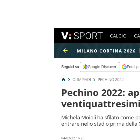
CALCIO
C
MILANO CORTINA 2026
Seguici su:
Google Discover
Fonti pr
OLIMPIADI
PECHINO 2022
Pechino 2022: ape
ventiquattresimi
Michela Moioli ha sfilato come po
entrare nello stadio prima della 
04/02/22 16:25