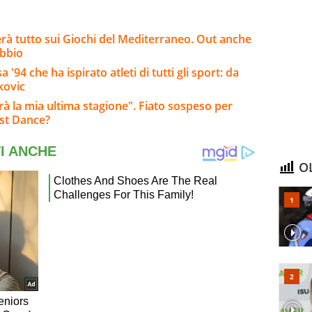
erà tutto sui Giochi del Mediterraneo. Out anche
ubbio
'94 che ha ispirato atleti di tutti gli sport: da
kovic
arà la mia ultima stagione". Fiato sospeso per
ast Dance?
OL