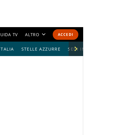
UIDA TV
ALTRO
ACCEDI
TALIA
STELLE AZZURRE
CALENDARI E CLASSIFICHE
SEDI IMPIANTI
ALTRI SPORT
MONDIALI 2026
OLIMPIADI
GOSSIP
LIFESTYLE