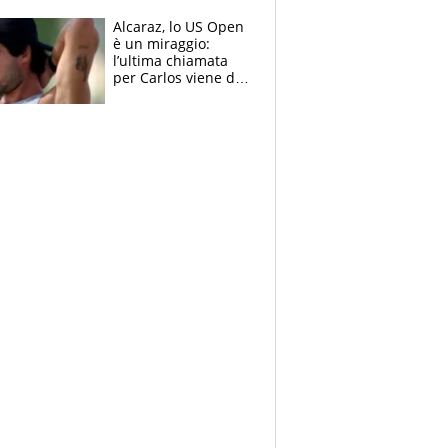
attaccano
Alcaraz, lo US Open
è un miraggio:
l’ultima chiamata
per Carlos viene da
New York e
potrebbe
coinvolgere Serena
Williams