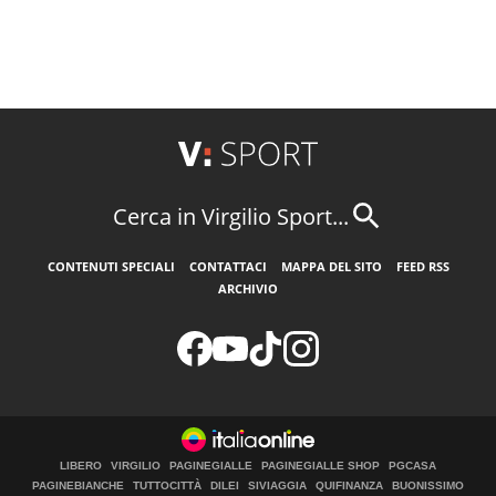
Cerca in Virgilio Sport...
CONTENUTI SPECIALI
CONTATTACI
MAPPA DEL SITO
FEED RSS
ARCHIVIO
LIBERO
VIRGILIO
PAGINEGIALLE
PAGINEGIALLE SHOP
PGCASA
PAGINEBIANCHE
TUTTOCITTÀ
DILEI
SIVIAGGIA
QUIFINANZA
BUONISSIMO