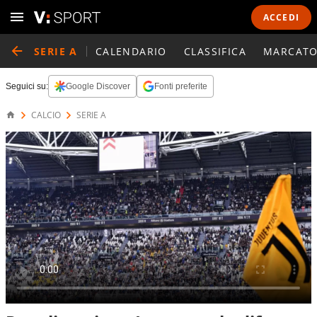
ACCEDI
SERIE A
CALENDARIO
CLASSIFICA
MARCATO
Seguici su:
Google Discover
Fonti preferite
CALCIO
SERIE A