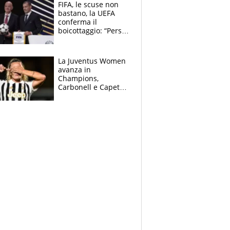
FIFA, le scuse non
bastano, la UEFA
conferma il
boicottaggio: “Persa
la fiducia in
Infantino”. La
rivelazione sulla
La Juventus Women
Superlega
avanza in
Champions,
Carbonell e Capeta
stendono il
Torreense