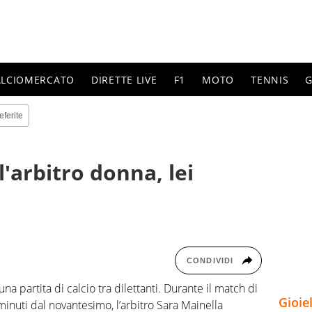
ALCIOMERCATO
DIRETTE LIVE
F1
MOTO
TENNIS
G
eferite
l'arbitro donna, lei
CONDIVIDI
a partita di calcio tra dilettanti. Durante il match di
Gioie
minuti dal novantesimo, l’arbitro Sara Mainella