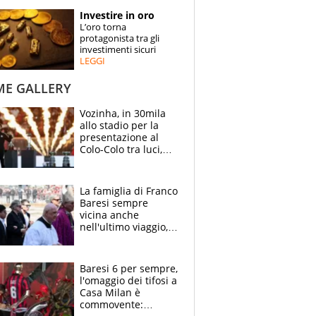
STORIE
Investire in oro
L’oro torna
SPECIALI
protagonista tra gli
investimenti sicuri
LEGGI
ESPERTI
ME GALLERY
CONTATTI
Vozinha, in 30mila
allo stadio per la
presentazione al
Colo-Colo tra luci,
spettacolo, elicotteri
e paracadutisti
La famiglia di Franco
Baresi sempre
vicina anche
nell'ultimo viaggio,
la moglie Maura, i
figli e i suoi cari
circondati
Baresi 6 per sempre,
dall'affetto dei tifosi
l'omaggio dei tifosi a
Casa Milan è
commovente: