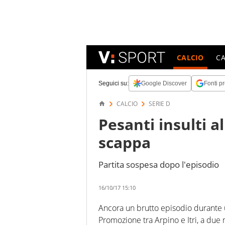
CALCIO
C
Seguici su:
Google Discover
Fonti pr
CALCIO
SERIE D
Pesanti insulti al
scappa
Partita sospesa dopo l'episodio
16/10/17 15:10
Ancora un brutto episodio durante un
Promozione tra Arpino e Itri, a due 