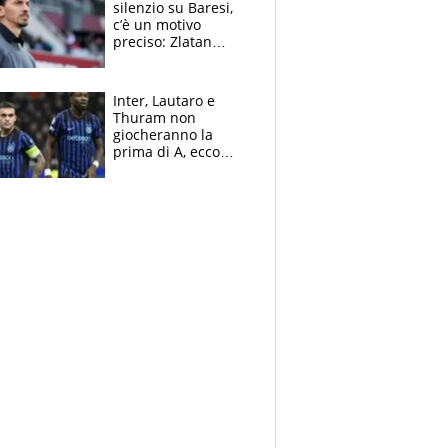
silenzio su Baresi,
c’è un motivo
preciso: Zlatan
segnato dalla
tragedia del fratello
e dalla morte di
Inter, Lautaro e
Raiola
Thuram non
giocheranno la
prima di A, ecco
perchè. Tutto sulle
spalle di Pio
Esposito ma la
garanzia è Stankovic