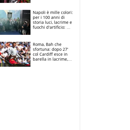
maglie, bandiere,
sciarpe, lacrime e
bigliettini
Napoli è mille colori:
per i 100 anni di
storia luci, lacrime e
fuochi d'artificio: De
Laurentiis salta al
coro anti-Juve
Roma, Bah che
sfortuna: dopo 27'
col Cardiff esce in
barella in lacrime,
Dybala rigore da
schiaffi, i giallorossi
prendono 3 gol in
45'