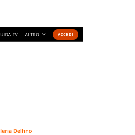
UIDA TV
ALTRO
ACCEDI
CALENDARI E CLASSIFICHE
ALTRI SPORT
MONDIALI 2026
OLIMPIADI
GOSSIP
LIFESTYLE
lleria Delfino