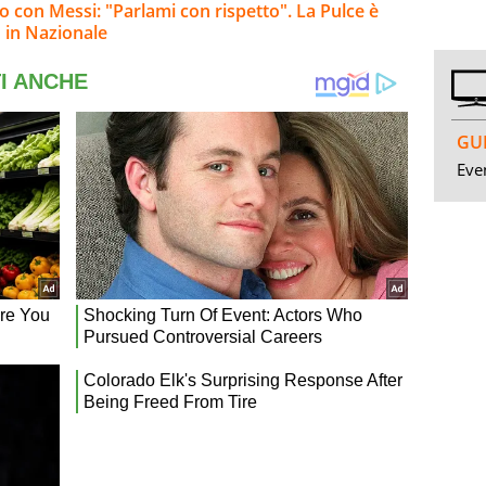
ro con Messi: "Parlami con rispetto". La Pulce è
o in Nazionale
GUI
Even