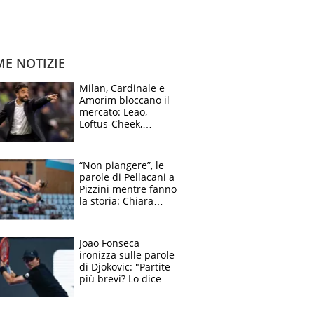
ME NOTIZIE
Milan, Cardinale e
Amorim bloccano il
mercato: Leao,
Loftus-Cheek,
Estupinian e
Gimenez in bilico,
Soulè e Osorio nel
“Non piangere”, le
mirino
parole di Pellacani a
Pizzini mentre fanno
la storia: Chiara
batte anche il
record di Ceccon
Joao Fonseca
ironizza sulle parole
di Djokovic: "Partite
più brevi? Lo dice
solo perché sta
invecchiando..."