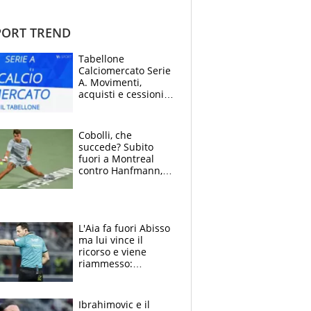
ORT TREND
Tabellone
Calciomercato Serie
A. Movimenti,
acquisti e cessioni:
estate 2026-27
Cobolli, che
succede? Subito
fuori a Montreal
contro Hanfmann,
per Flavio è tutta
colpa della tosse
L'Aia fa fuori Abisso
ma lui vince il
ricorso e viene
riammesso:
continua momento
nero per gli arbitri
Ibrahimovic e il