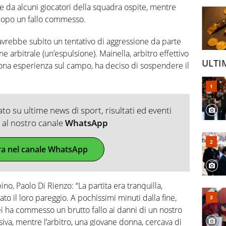
 da alcuni giocatori della squadra ospite, mentre
 dopo un fallo commesso.
ti, avrebbe subito un tentativo di aggressione da parte
one arbitrale (un’espulsione). Mainella, arbitro effettivo
ULTI
uona esperienza sul campo, ha deciso di sospendere il
o su ultime news di sport, risultati ed eventi
ti al nostro canale
WhatsApp
ra nel canale WhatsApp
no, Paolo Di Rienzo: “La partita era tranquilla,
to il loro pareggio. A pochissimi minuti dalla fine,
ei ha commesso un brutto fallo ai danni di un nostro
siva, mentre l’arbitro, una giovane donna, cercava di