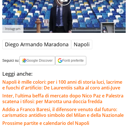
Instagram
Diego Armando Maradona
Napoli
Seguici su:
Google Discover
Fonti preferite
Leggi anche:
Napoli è mille colori: per i 100 anni di storia luci, lacrime
e fuochi d'artificio: De Laurentiis salta al coro anti-Juve
Inter, l'ultima beffa di mercato dopo Nico Paz e Palestra
scatena i tifosi: per Marotta una doccia fredda
Addio a Franco Baresi, il difensore venuto dal futuro:
carismatico antidivo simbolo del Milan e della Nazionale
Prossime partite e calendario del Napoli