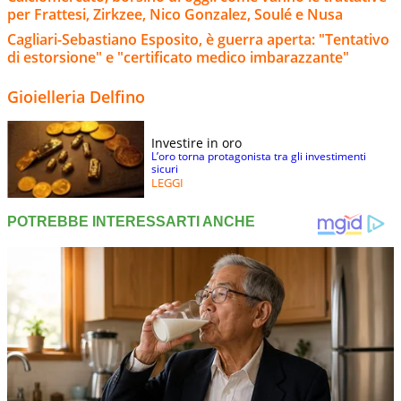
per Frattesi, Zirkzee, Nico Gonzalez, Soulé e Nusa
Cagliari-Sebastiano Esposito, è guerra aperta: "Tentativo
di estorsione" e "certificato medico imbarazzante"
Gioielleria Delfino
Investire in oro
L’oro torna protagonista tra gli investimenti
sicuri
LEGGI