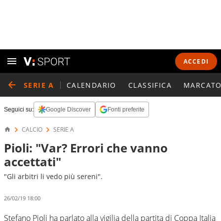
ACCEDI
SERIE A
CALENDARIO
CLASSIFICA
MARCATO
Seguici su:
Google Discover
Fonti preferite
CALCIO
SERIE A
Pioli: "Var? Errori che vanno
accettati"
"Gli arbitri li vedo più sereni".
26/02/19 18:00
Stefano Pioli ha parlato alla vigilia della partita di Coppa Italia