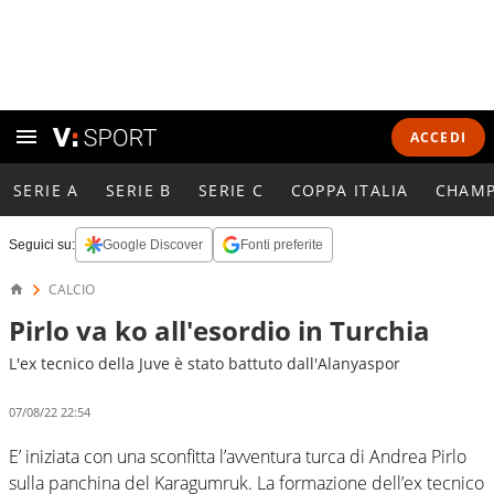
ACCEDI
SERIE A
SERIE B
SERIE C
COPPA ITALIA
CHAMP
Seguici su:
Google Discover
Fonti preferite
CALCIO
Pirlo va ko all'esordio in Turchia
L'ex tecnico della Juve è stato battuto dall'Alanyaspor
07/08/22 22:54
E’ iniziata con una sconfitta l’avventura turca di Andrea Pirlo
sulla panchina del Karagumruk. La formazione dell’ex tecnico