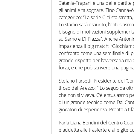
Catania-Trapani è una delle partite p
gli animi e fa sognare. Tino Cannavò,
categorico: “La serie C ci sta stretta
Lo stadio sarà esaurito, l’entusiasm
bisogno di motivazioni supplementar
su Sarno e Di Piazza”. Anche Antonin
impazienza il big match: “Giochiam
confronto come una semifinale di pla
grande rispetto per l’avversaria ma 
forza, e che può scrivere una pagina 
Stefano Farsetti, Presidente del ‘Com
tifoso dell’Arezzo: “ Lo seguo da ol
che non si viveva. C’è entusiasmo pe
di un grande tecnico come Dal Canto
giocatori di esperienza. Pronto a tif
Parla Liana Bendini del Centro Coor
è addetta alle trasferte e alle gite c