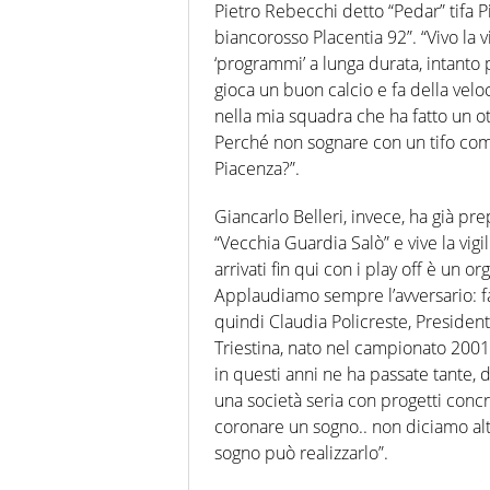
Pietro Rebecchi detto “Pedar” tifa 
biancorosso Placentia 92”. “Vivo la v
‘programmi’ a lunga durata, intanto
gioca un buon calcio e fa della veloc
nella mia squadra che ha fatto un o
Perché non sognare con un tifo come
Piacenza?”.
Giancarlo Belleri, invece, ha già pre
“Vecchia Guardia Salò” e vive la vig
arrivati fin qui con i play off è un or
Applaudiamo sempre l’avversario: fa 
quindi Claudia Policreste, Presiden
Triestina, nato nel campionato 2001
in questi anni ne ha passate tante, 
una società seria con progetti concr
coronare un sogno.. non diciamo alt
sogno può realizzarlo”.