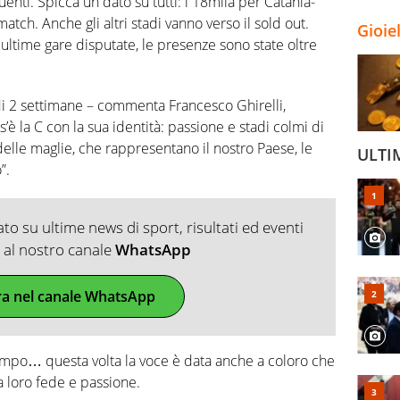
uenti. Spicca un dato su tutti: i 18mila per Catania-
atch. Anche gli altri stadi vanno verso il sold out.
Gioie
ultime gare disputate, le presenze sono state oltre
 di 2 settimane – commenta Francesco Ghirelli,
s’è la C con la sua identità: passione e stadi colmi di
 delle maglie, che rappresentano il nostro Paese, le
ULTI
”.
o su ultime news di sport, risultati ed eventi
ti al nostro canale
WhatsApp
ra nel canale WhatsApp
campo… questa volta la voce è data anche a coloro che
la loro fede e passione.