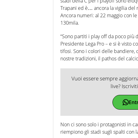
stadi della C per i playoff sono eloq
Trapani ed è… ancora la vigilia del m
Ancora numeri: al 22 maggio con le 
130mila.
“Sono partiti i play off da poco più
Presidente Lega Pro – e si è visto co
tifosi. Sono i colori delle bandiere,
nostre tradizioni, il pathos del calcio
Vuoi essere sempre aggiornat
live? Iscrivi
Ent
Non ci sono solo i protagonisti in 
riempiono gli stadi sugli spalti con 