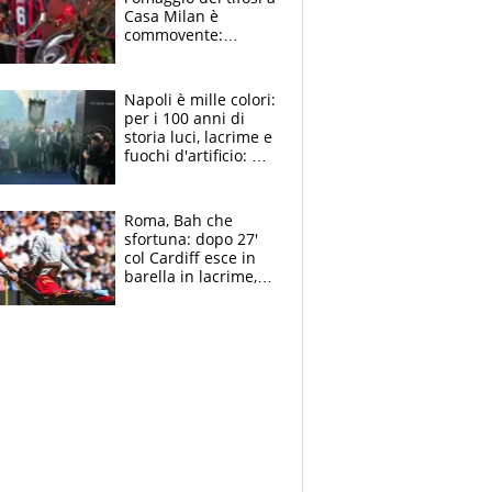
Casa Milan è
commovente:
maglie, bandiere,
sciarpe, lacrime e
bigliettini
Napoli è mille colori:
per i 100 anni di
storia luci, lacrime e
fuochi d'artificio: De
Laurentiis salta al
coro anti-Juve
Roma, Bah che
sfortuna: dopo 27'
col Cardiff esce in
barella in lacrime,
Dybala rigore da
schiaffi, i giallorossi
prendono 3 gol in
45'