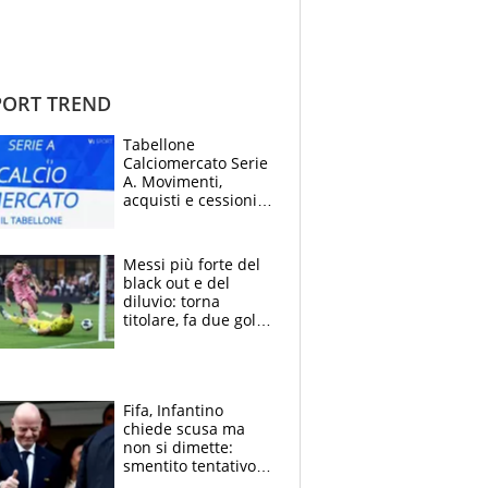
ORT TREND
Tabellone
Calciomercato Serie
A. Movimenti,
acquisti e cessioni:
estate 2026-27
Messi più forte del
black out e del
diluvio: torna
titolare, fa due gol e
un assist e trascina
l'Inter Miami, altro
che ritiro
Fifa, Infantino
chiede scusa ma
non si dimette:
smentito tentativo di
corruzione al