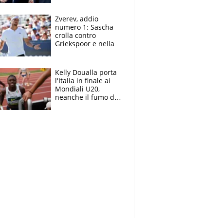
Marocco
Zverev, addio
numero 1: Sascha
crolla contro
Griekspoor e nella
sfida a due con
Sinner si conferma
terzo. Quanti malori
Kelly Doualla porta
a Montreal
l'Italia in finale ai
Mondiali U20,
neanche il fumo di
un incendio la frena
sui 100 metri