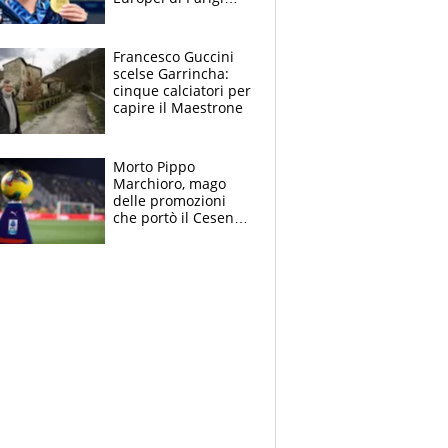
2026: papà
Giampaolo
giornalista, mamma
Francesco Guccini
Francesca
scelse Garrincha:
Insegnante e il
cinque calciatori per
fratello calciatore
capire il Maestrone
Morto Pippo
Marchioro, mago
delle promozioni
che portò il Cesena
in Europa e scoprì
per primo la classe
di Baresi