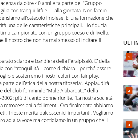
Piacenza da oltre 40 anni e fa parte del “Gruppo
igilia con tranquillità e … alla giornata. Non faccio
 pensiamo all’ostacolo Imolese. E’ una formazione che
ità una delle caratteristiche principali. Ho fiducia
ttimo campionato con un gruppo coeso e di livello.
 il nostro che non ha mai smesso di incitare il
ULTI
parato sciarpa e bandiera della Feralpisalò. E’ della
ilia con “tranquillità – come dichiara – perché essere
goglio e sosterremo i nostri colori con fair play.
parte dell’etica della nostra tifoseria”. Applaudirà
te del club femminile “Mule Alabardate” della
-2002: più di cento donne riunite. “La nostra società
da retrocessioni a fallimenti. Ora finalmente abbiamo
eti. Trieste merita palcoscenici importanti. Vogliamo
ro ad alta voce ma confidiamo in un gruppo che il