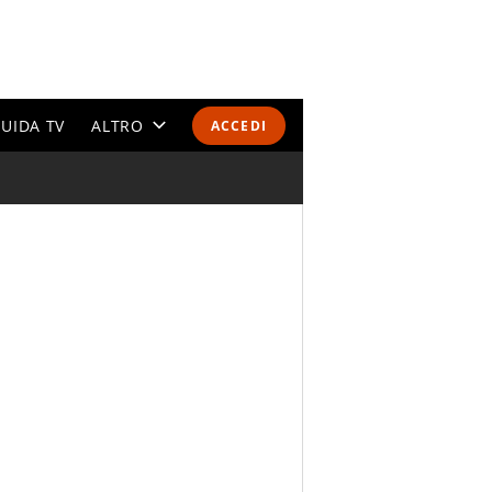
UIDA TV
ALTRO
ACCEDI
CALENDARI E CLASSIFICHE
ALTRI SPORT
MONDIALI 2026
OLIMPIADI
GOSSIP
LIFESTYLE