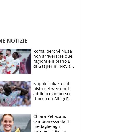
ME NOTIZIE
Roma, perché Nusa
non arriverà: le due
ragioni e il piano B
di Gasperini. Novità
su Pellegrini e
Cacciamani
Napoli, Lukaku e il
bivio del weekend:
addio o clamoroso
ritorno da Allegri?
Gli scenari
Chiara Pellacani,
campionessa da 4
medaglie agli
Europei di Parigi