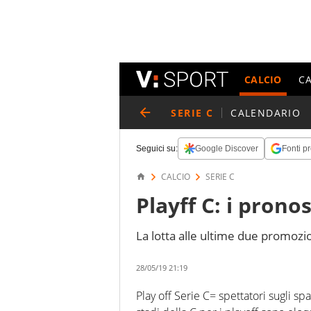
CALCIO
C
SERIE C
CALENDARIO
Seguici su:
Google Discover
Fonti pr
CALCIO
SERIE C
Playff C: i pronos
La lotta alle ultime due promozio
28/05/19 21:19
Play off Serie C= spettatori sugli sp