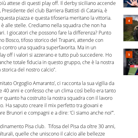
iù attese di questi play off. Il derby siciliano accende
 Presidente del club Barriera Battisti di Catania, è
, questa piazza e questa tifoseria meritano la vittoria.
o è alle stelle. Crediamo nella squadra che non ha
i. I giocatori che possono fare la differenza? Punto
o Bosco, tifoso storico del Trapani, attende con
o contro una squadra superfavorita. Ma in un
y off i valori si azzerano e tutto può succedere. Ho
anche totale fiducia in questo gruppo, che è la nostra
storica del nostro calcio”.
itato Orgoglio Amaranto’, ci racconta la sua vigilia da
tre 40 anni e confesso che un clima così bello era tanto
r quanto ha costruito la nostra squadra con il lavoro
. Ha saputo creare il mix perfetto tra giovani e
are Brunori e compagni e a dire: ‘Ci siamo anche noi’”.
dinamento Pisa club. Tifosa del Pisa da oltre 30 anni,
ulturali, quelle che uniscono il calcio alle bellezze