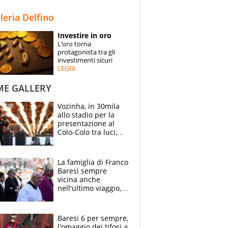
STORIE
lleria Delfino
SPECIALI
Investire in oro
L’oro torna
ESPERTI
protagonista tra gli
investimenti sicuri
LEGGI
CONTATTI
ME GALLERY
Vozinha, in 30mila
allo stadio per la
presentazione al
Colo-Colo tra luci,
spettacolo, elicotteri
e paracadutisti
La famiglia di Franco
Baresi sempre
vicina anche
nell'ultimo viaggio,
la moglie Maura, i
figli e i suoi cari
circondati
Baresi 6 per sempre,
dall'affetto dei tifosi
l'omaggio dei tifosi a