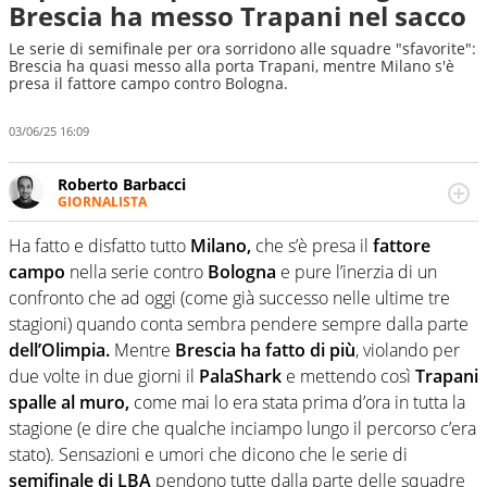
Brescia ha messo Trapani nel sacco
Le serie di semifinale per ora sorridono alle squadre "sfavorite":
Brescia ha quasi messo alla porta Trapani, mentre Milano s'è
presa il fattore campo contro Bologna.
03/06/25 16:09
Roberto Barbacci
GIORNALISTA
Giornalista (pubblicista) sportivo a tutto campo, è il
tuttologo di Virgilio Sport. Provate a chiedergli di boxe, di
Ha fatto e disfatto tutto
Milano,
che s’è presa il
fattore
scherma, di volley o di curling: ve ne farà innamorare
campo
nella serie contro
Bologna
e pure l’inerzia di un
confronto che ad oggi (come già successo nelle ultime tre
stagioni) quando conta sembra pendere sempre dalla parte
dell’Olimpia.
Mentre
Brescia
ha fatto di più
, violando per
due volte in due giorni il
PalaShark
e mettendo così
Trapani
spalle al muro,
come mai lo era stata prima d’ora in tutta la
stagione (e dire che qualche inciampo lungo il percorso c’era
stato). Sensazioni e umori che dicono che le serie di
semifinale di LBA
pendono tutte dalla parte delle squadre