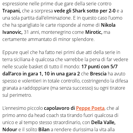
espressione nelle prime due gare della serie contro
Trapani,
che a sorpresa
vede gli Shark sotto per 2-0
e a
una sola partita dall’eliminazione. E in questo caso l’uomo
che ha sparigliato le carte risponde al nome di
Nikola
Ivanovic,
31 anni, montenegrino come
Mirotic,
ma
certamente ammantato di minor splendore.
Eppure quel che ha fatto nei primi due atti della serie in
terra siciliana è qualcosa che varrebbe la pena di far vedere
nelle scuole basket di tutto il mondo:
17 punti con 5/7
dall’arco in gara 1, 10 in una gara 2
che
Brescia
ha avuto
spesso e volentieri in totale controllo, costringendo la difesa
granata a raddoppiare (ma senza successo) su ogni tiratore
sul perimetro.
L’ennesimo piccolo
capolavoro di
Peppe Poeta
, che al
primo anno da head coach sta tirando fuori qualcosa di
unico e al tempo stesso straordinario, con
Della Valle,
Ndour
e il solito
Bilan
a rendere durissima la vita alla