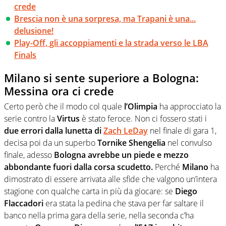
crede
Brescia non è una sorpresa, ma Trapani è una...
delusione!
Play-Off, gli accoppiamenti e la strada verso le LBA
Finals
Milano si sente superiore a Bologna:
Messina ora ci crede
Certo però che il modo col quale
l’Olimpia
ha approcciato la
serie contro la
Virtus
è stato feroce. Non ci fossero stati i
due errori dalla lunetta di
Zach LeDay
nel finale di gara 1,
decisa poi da un superbo
Tornike Shengelia
nel convulso
finale, adesso
Bologna avrebbe un piede e mezzo
abbondante fuori dalla corsa scudetto.
Perché
Milano
ha
dimostrato di essere arrivata alle sfide che valgono un’intera
stagione con qualche carta in più da giocare: se
Diego
Flaccadori
era stata la pedina che stava per far saltare il
banco nella prima gara della serie, nella seconda c’ha