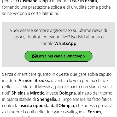
pensato
Ousmane Diop
a mandare
l’EA7 in orbita,
fornendo una prestazione solida e di un’utilità come poche
se ne vedono a certe latitudini.
Vuoi essere sempre aggiornato su ultime news di
sport, risultati ed eventi live? Iscriviti al nostro
canale
WhatsApp
Entra nel canale WhatsApp
Senza dimenticare quanto in queste due gare abbia saputo
incidere
Armoni Brooks,
diventata la vera pedina chiave
dello scacchiere di Messina, più di quanto non siano i “soliti
noti”
Shields
e
Mirotic.
Invece
Bologna,
al netto del ritorno
in pianta stabile di
Shengelia,
a lungo andare ha fatto fatica
contro la
fisicità opposta dall’Olimpia,
che adesso proverà
a chiudere i conti nelle due gare casalinghe al
Forum,