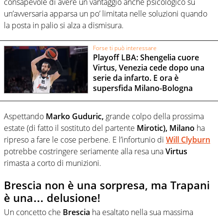
consapevole di avere un vantaggio anche psicologico su
un’avversaria apparsa un po’ limitata nelle soluzioni quando
la posta in palio si alza a dismisura.
Forse ti può interessare
Playoff LBA: Shengelia cuore
Virtus, Venezia cede dopo una
serie da infarto. E ora è
supersfida Milano-Bologna
Aspettando
Marko Guduric,
grande colpo della prossima
estate (di fatto il sostituto del partente
Mirotic), Milano
ha
ripreso a fare le cose perbene. E l’infortunio di
Will Clyburn
potrebbe costringere seriamente alla resa una
Virtus
rimasta a corto di munizioni.
Brescia non è una sorpresa, ma Trapani
è una… delusione!
Un concetto che
Brescia
ha esaltato nella sua massima