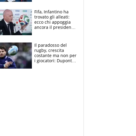
Borges, ma sono
felice del mio livello"
Fifa, Infantino ha
trovato gli alleati:
ecco chi appoggia
ancora il presidente
che spera di essere
rieletto
Il paradosso del
rugby, crescita
costante ma non per
i giocatori: Dupont
(il più pagato al
mondo) guadagna
solo 1,4 milioni
all'anno