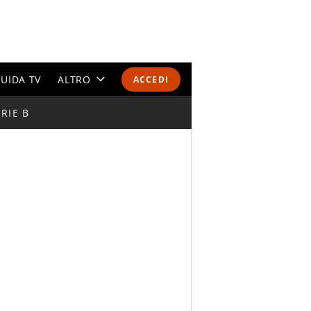
UIDA TV
ALTRO
ACCEDI
RIE B
CALENDARI E CLASSIFICHE
ALTRI SPORT
MONDIALI 2026
OLIMPIADI
GOSSIP
LIFESTYLE