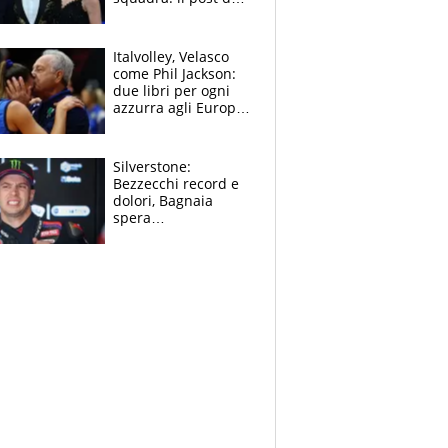
figlio di Amadeus e
Sanremo sullo
sfondo
Italvolley, Velasco
come Phil Jackson:
due libri per ogni
azzurra agli Europei.
Quello per Sylla è
“geniale”
Silverstone:
Bezzecchi record e
dolori, Bagnaia
spera
nell'antidolorifico,
Marquez si tira fuori
e vota Aprilia