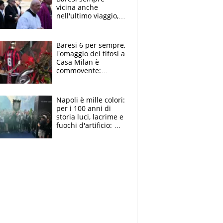
vicina anche
nell'ultimo viaggio,
la moglie Maura, i
figli e i suoi cari
circondati
Baresi 6 per sempre,
dall'affetto dei tifosi
l'omaggio dei tifosi a
Casa Milan è
commovente:
maglie, bandiere,
sciarpe, lacrime e
bigliettini
Napoli è mille colori:
per i 100 anni di
storia luci, lacrime e
fuochi d'artificio: De
Laurentiis salta al
coro anti-Juve