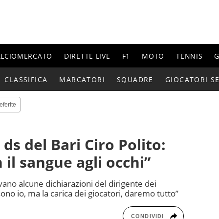
ALCIOMERCATO
DIRETTE LIVE
F1
MOTO
TENNIS
G
CLASSIFICA
MARCATORI
SQUADRE
GIOCATORI SE
eferite
l ds del Bari Ciro Polito:
il sangue agli occhi”
vano alcune dichiarazioni del dirigente dei
sono io, ma la carica dei giocatori, daremo tutto”
CONDIVIDI