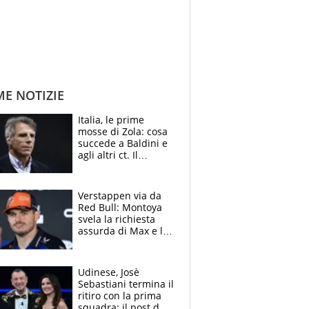
ME NOTIZIE
Italia, le prime
mosse di Zola: cosa
succede a Baldini e
agli altri ct. Il
Borussia tenta un
altro sgarbo agli
azzurri
Verstappen via da
Red Bull: Montoya
svela la richiesta
assurda di Max e lo
avverte: “Sicuro
Mercedes e
McLaren siano
Udinese, Josè
meglio?”
Sebastiani termina il
ritiro con la prima
squadra: il post del