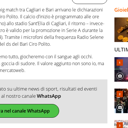
Gioie
big match tra Cagliari e Bari arrivano le dichiarazioni
iro Polito. Il calcio d’inizio è programmato alle ore
) allo stadio Sant’Elia di Cagliari, il ritorno – invece-
ntro è valido per la promozione in Serie A durante la
). Tramite i microfoni della frequenza Radio Selene
el ds del Bari Ciro Polito.
ULTI
emo tutto, giocheremo con il sangue agli occhi.
goccia di sudore. Il valore aggiunto non sono io, ma
tomercatoweb.
o su ultime news di sport, risultati ed eventi
ti al nostro canale
WhatsApp
ra nel canale WhatsApp