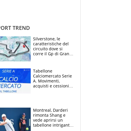
ORT TREND
Silverstone, le
caratteristiche del
circuito dove si
corre il Gp di Gran
Bretagna del
Motomondiale
Tabellone
Calciomercato Serie
A. Movimenti,
acquisti e cessioni:
estate 2026-27
Montreal, Darderi
rimonta Shang e
vede aprirsi un
tabellone intrigante:
"Penso solo a