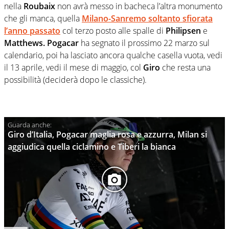
nella
Roubaix
non avrà messo in bacheca l’altra monumento
che gli manca, quella
Milano-Sanremo soltanto sfiorata
l’anno passato
col terzo posto alle spalle di
Philipsen
e
Matthews. Pogacar
ha segnato il prossimo 22 marzo sul
calendario, poi ha lasciato ancora qualche casella vuota, vedi
il 13 aprile, vedi il mese di maggio, col
Giro
che resta una
possibilità (deciderà dopo le classiche).
Giro d’Italia, Pogacar maglia rosa e azzurra, Milan si
aggiudica quella ciclamino e Tiberi la bianca