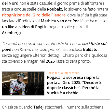
del Nord
non è stata casuale: il giorno prima di affrontare i
tratti a cinque stelle della
Roubaix,
lo sloveno ha fatto l’intera
ricognizione del Giro delle Fiandre
, dove la sfida è già stata
lanciata all’indirizzo di
Mathieu van der Poel
(che ha messo
un like
al video di Pogi
impegnato sulle pietre di
Arenberg
).
“In verità uno con le sue caratteristiche che va
così forte sul
pavé
non l’avevo mai visto prima”,
ha concluso
Baldato,
senza aggiungere ulteriori dettagli. Chiaro però che qualcosa
sta covando e magari nel
2026
l’assalto sarà pronto.
Forse ti può interessare
Pogacar a sorpresa riapre la
porta al Giro 2025: "Deciderò
dopo le classiche". Perché la
Vuelta è a rischio
Chissà se quando
Tadej
attaccherà il numero sulla schiena