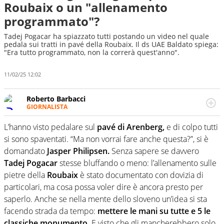
Roubaix o un "allenamento
programmato"?
Tadej Pogacar ha spiazzato tutti postando un video nel quale
pedala sui tratti in pavé della Roubaix. Il ds UAE Baldato spiega:
"Era tutto programmato, non la correrà quest'anno".
11/02/25 12:02
Roberto Barbacci
GIORNALISTA
Giornalista (pubblicista) sportivo a tutto campo, è il
tuttologo di Virgilio Sport. Provate a chiedergli di boxe, di
L’hanno visto pedalare sul
pavé di Arenberg,
e di colpo tutti
scherma, di volley o di curling: ve ne farà innamorare
si sono spaventati. “Ma non vorrai fare anche questa?”, si è
domandato
Jasper Philipsen.
Senza sapere se davvero
Tadej Pogacar
stesse bluffando o meno: l’allenamento sulle
pietre della
Roubaix
è stato documentato con dovizia di
particolari, ma cosa possa voler dire è ancora presto per
saperlo. Anche se nella mente dello sloveno un’idea si sta
facendo strada da tempo:
mettere le mani su tutte e 5 le
classiche monumento.
E visto che gli mancherebbero solo