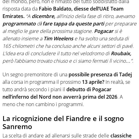
del mondo, però, non è rimasto del tutto soddisfatto dalla
risposta data da
Fabio Baldato,
diesse dell’UAE Team
Emirates.
“A
dicembre,
all’inizio della fase di ritiro, avevamo
programmato
d
i fare tappa da queste parti
per preparare
al meglio le gare della prossima stagione.
Pogacar
si è
allenato insieme a
Tim Weelens
e ha svolto una seduta di
165 chilometri che ha concluso anche alcuni settori di pavé.
L’idea era di concludere il tutto nel velodromo di
Roubaix,
però l’abbiamo trovato chiuso e ci siamo fermati lì vicino…”
.
Un segno premonitore di una
possibile presenza di Tadej
alla corsa in programma il prossimo
13 aprile?
In realtà, se
tutto andrà secondo i piani il
debutto di Pogacar
nell’inferno del Nord non avverrà prima del 2026
. A
meno che non cambino i programmi.
La ricognizione del Fiandre e il sogno
Sanremo
La scelta di andare ad allenarsi sulle strade delle
classiche