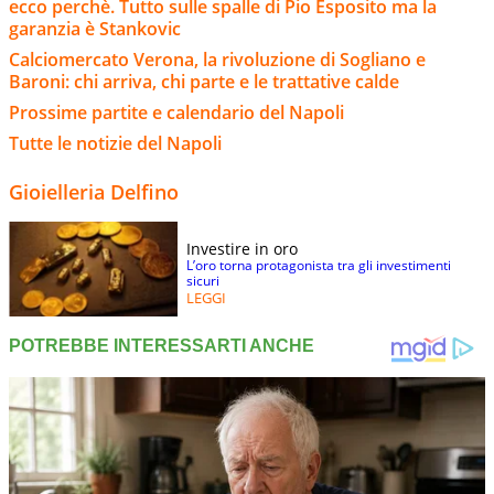
ecco perchè. Tutto sulle spalle di Pio Esposito ma la
garanzia è Stankovic
Calciomercato Verona, la rivoluzione di Sogliano e
Baroni: chi arriva, chi parte e le trattative calde
Prossime partite e calendario del Napoli
Tutte le notizie del Napoli
Gioielleria Delfino
Investire in oro
L’oro torna protagonista tra gli investimenti
sicuri
LEGGI