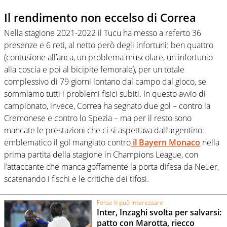
Il rendimento non eccelso di Correa
Nella stagione 2021-2022 il Tucu ha messo a referto 36
presenze e 6 reti, al netto però degli infortuni: ben quattro
(contusione all’anca, un problema muscolare, un infortunio
alla coscia e poi al bicipite femorale), per un totale
complessivo di 79 giorni lontano dal campo dal gioco, se
sommiamo tutti i problemi fisici subiti. In questo avvio di
campionato, invece, Correa ha segnato due gol – contro la
Cremonese e contro lo Spezia – ma per il resto sono
mancate le prestazioni che ci si aspettava dall’argentino:
emblematico il gol mangiato contro
il Bayern Monaco
nella
prima partita della stagione in Champions League, con
l’attaccante che manca goffamente la porta difesa da Neuer,
scatenando i fischi e le critiche dei tifosi.
Forse ti può interessare
Inter, Inzaghi svolta per salvarsi:
patto con Marotta, riecco