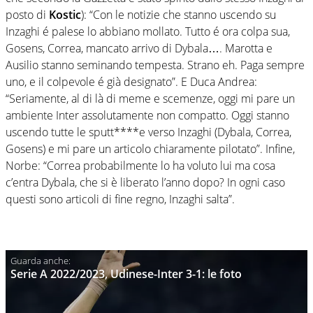
posto di
Kostic
): “Con le notizie che stanno uscendo su
Inzaghi é palese lo abbiano mollato. Tutto é ora colpa sua,
Gosens, Correa, mancato arrivo di Dybala…. Marotta e
Ausilio stanno seminando tempesta. Strano eh. Paga sempre
uno, e il colpevole é già designato”. E Duca Andrea:
“Seriamente, al di là di meme e scemenze, oggi mi pare un
ambiente Inter assolutamente non compatto. Oggi stanno
uscendo tutte le sputt****e verso Inzaghi (Dybala, Correa,
Gosens) e mi pare un articolo chiaramente pilotato”. Infine,
Norbe: “Correa probabilmente lo ha voluto lui ma cosa
c’entra Dybala, che si è liberato l’anno dopo? In ogni caso
questi sono articoli di fine regno, Inzaghi salta”.
Serie A 2022/2023, Udinese-Inter 3-1: le foto