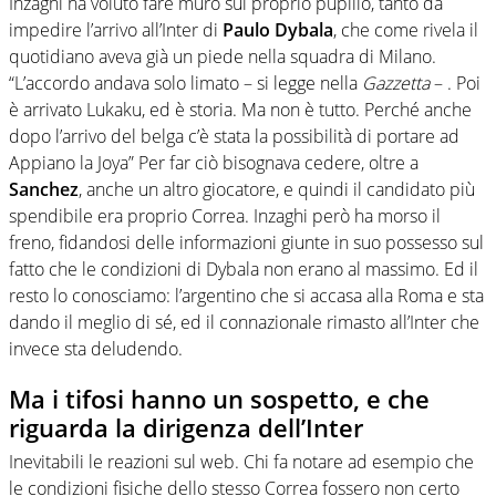
Inzaghi ha voluto fare muro sul proprio pupillo, tanto da
impedire l’arrivo all’Inter di
Paulo Dybala
, che come rivela il
quotidiano aveva già un piede nella squadra di Milano.
“L’accordo andava solo limato – si legge nella
Gazzetta
– . Poi
è arrivato Lukaku, ed è storia. Ma non è tutto. Perché anche
dopo l’arrivo del belga c’è stata la possibilità di portare ad
Appiano la Joya” Per far ciò bisognava cedere, oltre a
Sanchez
, anche un altro giocatore, e quindi il candidato più
spendibile era proprio Correa. Inzaghi però ha morso il
freno, fidandosi delle informazioni giunte in suo possesso sul
fatto che le condizioni di Dybala non erano al massimo. Ed il
resto lo conosciamo: l’argentino che si accasa alla Roma e sta
dando il meglio di sé, ed il connazionale rimasto all’Inter che
invece sta deludendo.
Ma i tifosi hanno un sospetto, e che
riguarda la dirigenza dell’Inter
Inevitabili le reazioni sul web. Chi fa notare ad esempio che
le condizioni fisiche dello stesso Correa fossero non certo