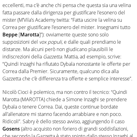
eccellenti, ma c’è anche chi pensa che questa sia una velina
fatta passare dalla dirigenza per giustificare l’esonero del
mister (M’Vila’s Academy twitta: “Fatta uscire la velina su
Correa per giustificare l’esonero del mister. Insegnami tutto
Beppe
[
Marotta
]”): ovviamente queste sono solo
supposizioni del
vox populi,
e dalle quali prendiamo le
distanze. Ma alcuni però non giudicano plausibili le
indiscrezioni della
Gazzetta
. Mattia, ad esempio, scrive:
“Quindi Inzaghi ha rifiutato Dybala nonostante le offerte per
Correa dalla Premier. Sicuramente, qualcuno dica alla
Gazzetta che c’è differenza tra offerte e semplice interesse”.
Nicolò Cioci è polemico, ma non contro il tecnico: “Quindi
Marotta (MAROTTA) chiede a Simone Inzaghi se prendere
Dybala o tenere Correa. Dai, queste continue bordate
all’allenatore mi stanno facendo arrabbiare e non poco.
Ridicoli”. Sabry è dello stesso avviso, aggiungendo il caso
Gosens
(altro acquisto non foriero di grandi soddisfazioni,
che secondo la Gazzetta è stato spinto dallo stesso Inzaghi al