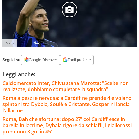
Ansa
Seguici su:
Google Discover
Fonti preferite
Leggi anche:
Calciomercato Inter, Chivu stana Marotta: "Scelte non
realizzate, dobbiamo completare la squadra"
Roma a pezzi e nervosa: a Cardiff ne prende 4 e volano
spintoni tra Dybala, Soulé e Cristante. Gasperini lancia
l'allarme
Roma, Bah che sfortuna: dopo 27' col Cardiff esce in
barella in lacrime, Dybala rigore da schiaffi, i giallorossi
prendono 3 gol in 45'