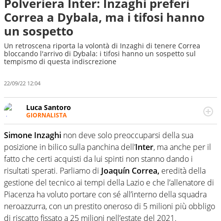
Polveriera Inter: Inzaghi preferì
Correa a Dybala, ma i tifosi hanno
un sospetto
Un retroscena riporta la volontà di Inzaghi di tenere Correa
bloccando l'arrivo di Dybala: i tifosi hanno un sospetto sul
tempismo di questa indiscrezione
22/09/22 12:04
Luca Santoro
GIORNALISTA
Esperto di Motorsport ma, più in generale, appassionato
di tutto ciò che sia Sport, anche senza il Motor. Dà il
Simone Inzaghi
non deve solo preoccuparsi della sua
meglio di sé quando la strada fa largo alle due o alle
posizione in bilico sulla panchina dell’
Inter
, ma anche per il
quattro ruote
fatto che certi acquisti da lui spinti non stanno dando i
risultati sperati. Parliamo di
Joaquín Correa,
eredità della
gestione del tecnico ai tempi della Lazio e che l’allenatore di
Piacenza ha voluto portare con sé all’interno della squadra
neroazzurra, con un prestito oneroso di 5 milioni più obbligo
di riscatto fissato a 25 milioni nell’estate del 2021.