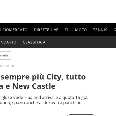
ALCIOMERCATO
DIRETTE LIVE
F1
MOTO
TENNIS
G
ENDARIO
CLASSIFICA
eferite
ER LEAGUE
sempre più City, tutto
ea e New Castle
nglese vede Haaland arrivare a quota 15 gol,
uono, spazio anche al derby tra panchine