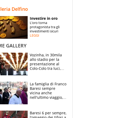
STORIE
lleria Delfino
SPECIALI
Investire in oro
L’oro torna
ESPERTI
protagonista tra gli
investimenti sicuri
LEGGI
CONTATTI
ME GALLERY
Vozinha, in 30mila
allo stadio per la
presentazione al
Colo-Colo tra luci,
spettacolo, elicotteri
e paracadutisti
La famiglia di Franco
Baresi sempre
vicina anche
nell'ultimo viaggio,
la moglie Maura, i
figli e i suoi cari
circondati
Baresi 6 per sempre,
dall'affetto dei tifosi
l'omaggio dei tifosi a