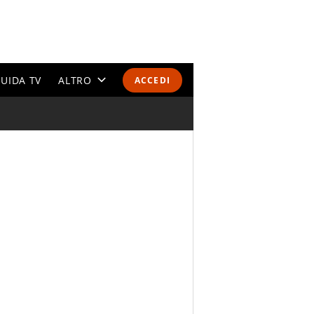
UIDA TV
ALTRO
ACCEDI
CALENDARI E CLASSIFICHE
ALTRI SPORT
MONDIALI 2026
OLIMPIADI
GOSSIP
LIFESTYLE