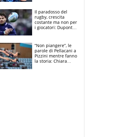
Giampaolo
giornalista, mamma
Il paradosso del
insegnante e il
rugby, crescita
fratello calciatore
costante ma non per
i giocatori: Dupont
(il più pagato al
mondo) guadagna
solo 1,4 milioni
“Non piangere”, le
all'anno
parole di Pellacani a
Pizzini mentre fanno
la storia: Chiara
batte anche il
record di Ceccon