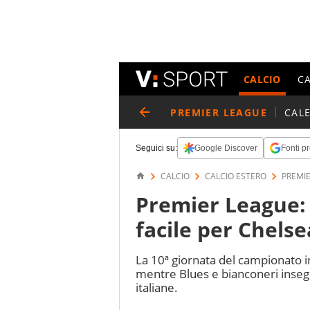
CALCIO
C
PREMIER LEAGUE
CAL
Seguici su:
Google Discover
Fonti pr
CALCIO
CALCIO ESTERO
PREMI
Premier League: 
facile per Chels
La 10ª giornata del campionato i
mentre Blues e bianconeri inseg
italiane.