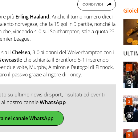
CONDIVIDI
Gioie
re più
Erling Haaland.
Anche il turno numero dieci
talento norvegese, che fa 15 gol in 9 partite, nonché la
a che, vincendo 4-0 sul Southampton, sale a quota 23
Premier League.
sia il
Chelsea
, 3-0 ai danni del Wolverhampton con i
ULTI
Newcastle
che schianta il Brentford 5-1 inserendo
er due volte, Murphy, Almiron e l’autogol di Pinnock,
 il passivo grazie al rigore di Toney.
o su ultime news di sport, risultati ed eventi
ti al nostro canale
WhatsApp
ra nel canale WhatsApp