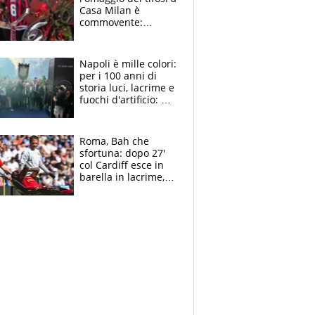
Casa Milan è
commovente:
maglie, bandiere,
sciarpe, lacrime e
bigliettini
Napoli è mille colori:
per i 100 anni di
storia luci, lacrime e
fuochi d'artificio: De
Laurentiis salta al
coro anti-Juve
Roma, Bah che
sfortuna: dopo 27'
col Cardiff esce in
barella in lacrime,
Dybala rigore da
schiaffi, i giallorossi
prendono 3 gol in
45'