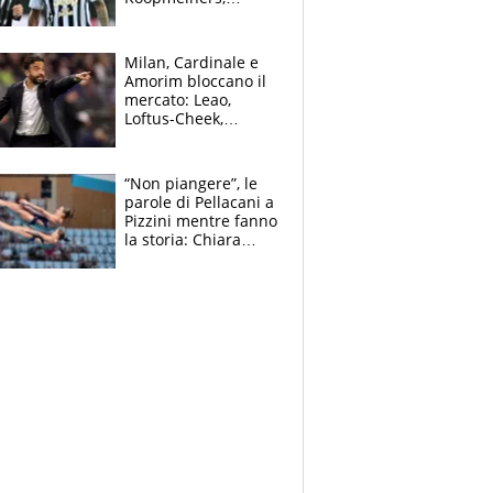
Romero si allontana
dall’Inter, Fiorentina
scatenata
Milan, Cardinale e
Amorim bloccano il
mercato: Leao,
Loftus-Cheek,
Estupinian e
Gimenez in bilico,
Soulè e Osorio nel
“Non piangere”, le
mirino
parole di Pellacani a
Pizzini mentre fanno
la storia: Chiara
batte anche il
record di Ceccon