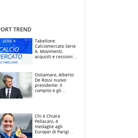
ORT TREND
Tabellone
Calciomercato Serie
A. Movimenti,
acquisti e cessioni:
estate 2026-27
Ostiamare, Alberto
De Rossi nuovo
presidente: il
compito e gli
obiettivi ricevuti dal
figlio Daniele
Chi è Chiara
Pellacani, 4
medaglie agli
Europei di Parigi
2026, papà