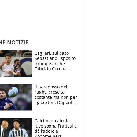
ME NOTIZIE
Cagliari, sul caso
Sebastiano Esposito
irrompe anche
Fabrizio Corona:
“Ecco cosa è
successo, ho le
prove”
Il paradosso del
rugby, crescita
costante ma non per
i giocatori: Dupont
(il più pagato al
mondo) guadagna
solo 1,4 milioni
Calciomercato: la
all'anno
Juve sogna Frattesi e
dà l’addio a
Koopmeiners,